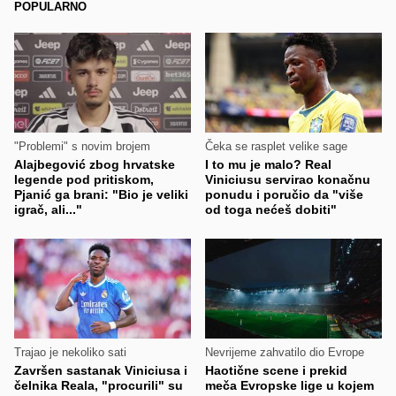
POPULARNO
"Problemi" s novim brojem
Čeka se rasplet velike sage
Alajbegović zbog hrvatske
I to mu je malo? Real
legende pod pritiskom,
Viniciusu servirao konačnu
Pjanić ga brani: "Bio je veliki
ponudu i poručio da "više
igrač, ali..."
od toga nećeš dobiti"
Trajao je nekoliko sati
Nevrijeme zahvatilo dio Evrope
Završen sastanak Viniciusa i
Haotične scene i prekid
čelnika Reala, "procurili" su
meča Evropske lige u kojem