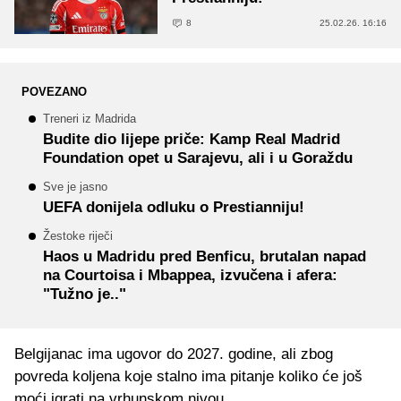
8
25.02.26. 16:16
POVEZANO
Treneri iz Madrida
Budite dio lijepe priče: Kamp Real Madrid
Foundation opet u Sarajevu, ali i u Goraždu
Sve je jasno
UEFA donijela odluku o Prestianniju!
Žestoke riječi
Haos u Madridu pred Benficu, brutalan napad
na Courtoisa i Mbappea, izvučena i afera:
"Tužno je.."
Belgijanac ima ugovor do 2027. godine, ali zbog
povreda koljena koje stalno ima pitanje koliko će još
moći igrati na vrhunskom nivou.