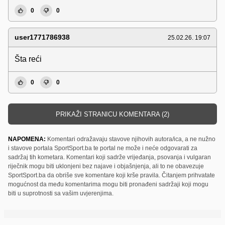
0
0
user1771786938
25.02.26. 19:07
Šta reći
0
0
PRIKAŽI STRANICU KOMENTARA (2)
NAPOMENA:
Komentari odražavaju stavove njihovih autora/ica, a ne nužno
i stavove portala SportSport.ba te portal ne može i neće odgovarati za
sadržaj tih kometara. Komentari koji sadrže vrijeđanja, psovanja i vulgaran
riječnik mogu biti uklonjeni bez najave i objašnjenja, ali to ne obavezuje
SportSport.ba da obriše sve komentare koji krše pravila. Čitanjem prihvatate
mogućnost da među komentarima mogu biti pronađeni sadržaji koji mogu
biti u suprotnosti sa vašim uvjerenjima.