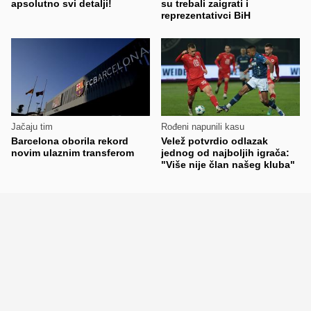
apsolutno svi detalji!
su trebali zaigrati i
reprezentativci BiH
Jačaju tim
Rođeni napunili kasu
Barcelona oborila rekord
Velež potvrdio odlazak
novim ulaznim transferom
jednog od najboljih igrača:
"Više nije član našeg kluba"