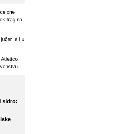
rcelone
bok trag na
jučer je i u
 Atletico
rvenstvu.
i sidro:
alske