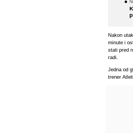
Ni
K
p
Nakon utak
minute i os
stati pred 
radi.
Jedna od g
trener Atle