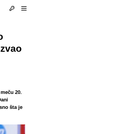
Otvori profil
Otvori meni
o
ozvao
 meču 20.
Dani
sno šta je