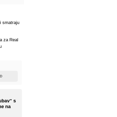
i smatraju
a za Real
u
ED
jubav" s
ne na