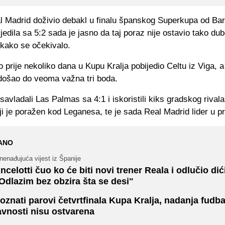
al Madrid doživio debakl u finalu španskog Superkupa od Ba
ijedila sa 5:2 sada je jasno da taj poraz nije ostavio tako du
 kako se očekivalo.
o prije nekoliko dana u Kupu Kralja pobijedio Celtu iz Viga, a 
došao do veoma važna tri boda.
 savladali Las Palmas sa 4:1 i iskoristili kiks gradskog rivala
i je poražen kod Leganesa, te je sada Real Madrid lider u p
ANO
nenađujuća vijest iz Španije
ncelotti čuo ko će biti novi trener Reala i odlučio dić
Odlazim bez obzira šta se desi"
oznati parovi četvrtfinala Kupa Kralja, nadanja fudb
avnosti nisu ostvarena