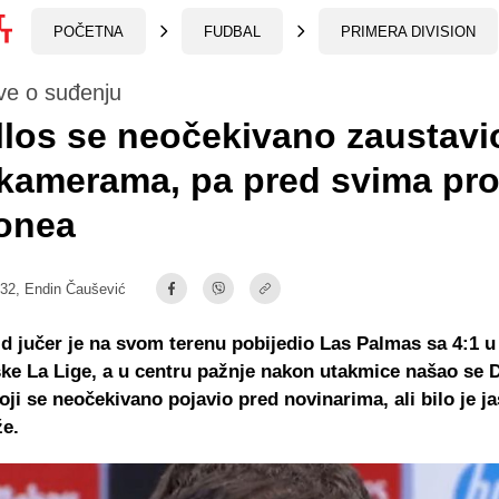
POČETNA
FUDBAL
PRIMERA DIVISION
ve o suđenju
los se neočekivano zaustavi
 kamerama, pa pred svima pr
onea
:32,
Endin Čaušević
d jučer je na svom terenu pobijedio Las Palmas sa 4:1 u
ke La Lige, a u centru pažnje nakon utakmice našao se 
oji se neočekivano pojavio pred novinarima, ali bilo je ja
že.