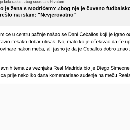
je krila radost zbog susreta s Hrvatom
o je žena s Modrićem? Zbog nje je čuveno fudbalsk
rešlo na islam: "Nevjerovatno"
mice u centru pažnje našao se Dani Ceballos koji je igrao o
tavio itekako dobar utisak. No, malo ko je očekivao da će u
novinare nakon meča, ali jasno je da je Ceballos dobro znao 
lavnih tema za veznjaka Real Madrida bio je Diego Simeone 
tica prije nekoliko dana komentarisao suđenje na meču Reala