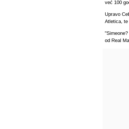
već 100 go
Upravo Ceba
Atletica, t
"Simeone? O
od Real Ma