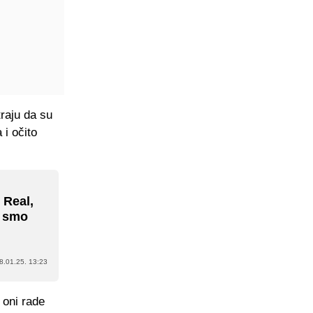
traju da su
 i očito
 Real,
e smo
8.01.25. 13:23
 oni rade