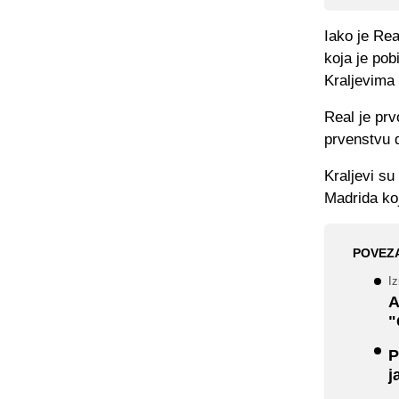
Iako je Re
koja je pob
Kraljevima
Real je prv
prvenstvu 
Kraljevi su
Madrida koj
POVEZ
Iz
A
"
P
j