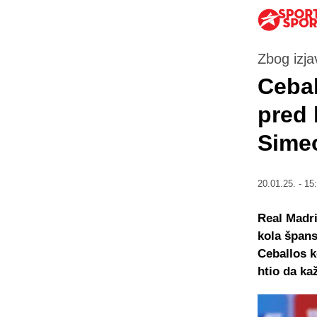
Zbog izja
Cebal
pred
Sime
20.01.25. - 15
Real Madri
kola špans
Ceballos k
htio da ka