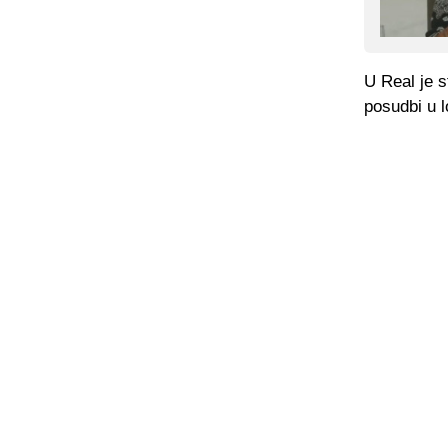
U Real je s
posudbi u l