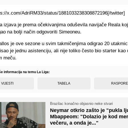
ttps://x.com/AdriRM33/status/1881033238308872196[/twitter]
a izjava je prema očekivanjima oduševila navijače Reala koj
ao na bolji način odgovoriti Simeoneu.
allos je ove sezone u svim takmičenjima odigrao 20 utakmic
sao je jednu asistenciju, ali nije toliko često bio starter kao 
m meču.
še informacija na temu La Liga:
VIJESTI
TABELA
RASPOR
Brazilac konačno objasnio neke stvari
Neymar otkrio zašto je "pukla l
Mbappeom: "Dolazio je kod me
večeru, a onda je..."