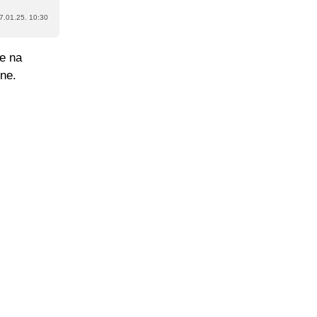
7.01.25. 10:30
je na
ine.