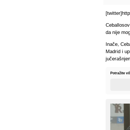
[twitter]h
Ceballosov
da nije mog
Inače, Ceb
Madrid i upi
jučerašnje
Potražite vi