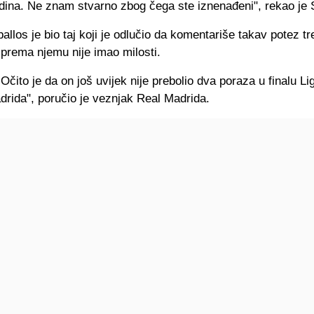
dina. Ne znam stvarno zbog čega ste iznenađeni", rekao je
llos je bio taj koji je odlučio da komentariše takav potez t
e prema njemu nije imao milosti.
čito je da on još uvijek nije prebolio dva poraza u finalu L
drida", poručio je veznjak Real Madrida.