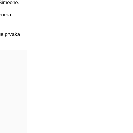
 Simeone.
renera
ige prvaka