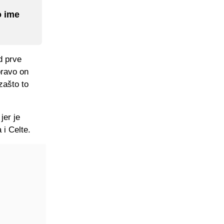
o ime
d prve
pravo on
zašto to
jer je
 i Celte.