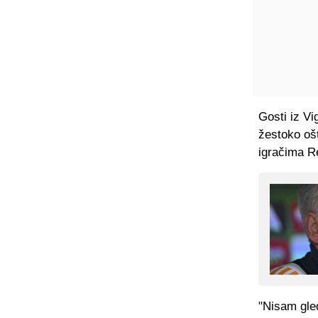
Gosti iz Vi
žestoko ošt
igračima Re
"Nisam gled