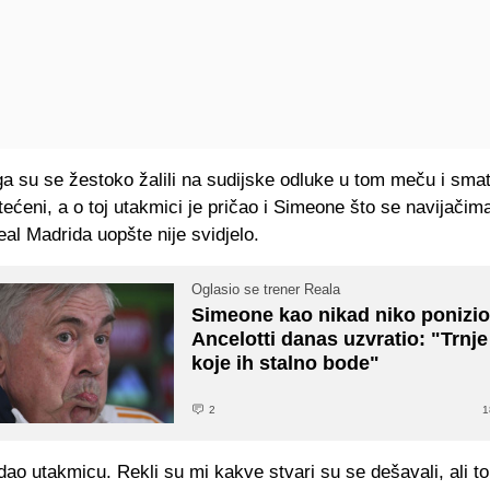
ga su se žestoko žalili na sudijske odluke u tom meču i sma
ećeni, a o toj utakmici je pričao i Simeone što se navijačima
al Madrida uopšte nije svidjelo.
Oglasio se trener Reala
Simeone kao nikad niko ponizio
Ancelotti danas uzvratio: "Trnj
koje ih stalno bode"
2
1
ao utakmicu. Rekli su mi kakve stvari su se dešavali, ali to