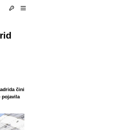
Otvori profil
Otvori meni
rid
adrida čini
 pojavila