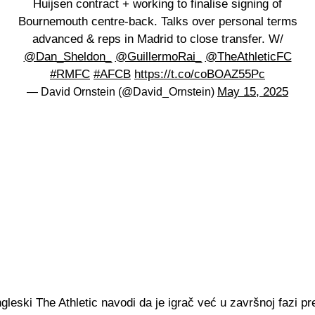
Huijsen contract + working to finalise signing of
Bournemouth centre-back. Talks over personal terms
advanced & reps in Madrid to close transfer. W/
@Dan_Sheldon_
@GuillermoRai_
@TheAthleticFC
#RMFC
#AFCB
https://t.co/coBOAZ55Pc
May 15, 2025
— David Ornstein (@David_Ornstein)
gleski The Athletic navodi da je igrač već u završnoj fazi p