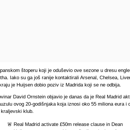
 španskom štoperu koji je oduševio ove sezone u dresu engl
a. Iako su ga još ranije kontaktirali Arsenal, Chelsea, Liver
raju je Huijsen dobio poziv iz Madrida koji se ne odbija.
vinar David Ornstein objavio je danas da je Real Madrid akt
uzulu ovog 20-godišnjaka koja iznosi oko 55 miliona eura i 
 kraljevski klub.
🚨 Real Madrid activate £50m release clause in Dean