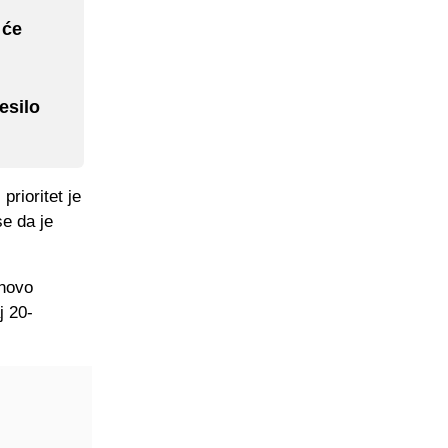
 će
esilo
rioritet je
se da je
 novo
j 20-