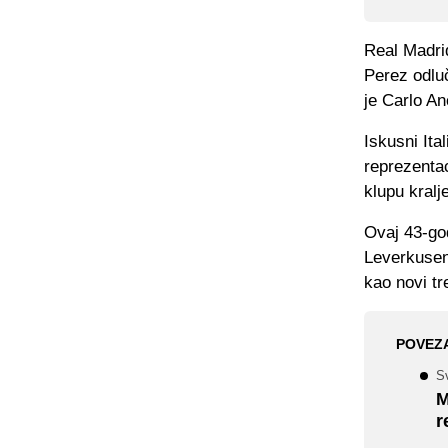
Real Madri
Perez odluč
je Carlo Anc
Iskusni Ita
reprezentac
klupu kralj
Ovaj 43-god
Leverkusen
kao novi tr
POVEZ
Sv
M
r