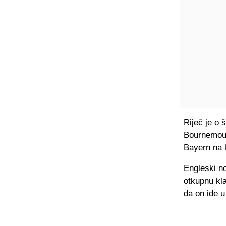
Riječ je o
Bournemouth
Bayern na k
Engleski no
otkupnu kla
da on ide u