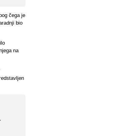
bog čega je
radnji bio
ilo
 njega na
r
redstavljen
r