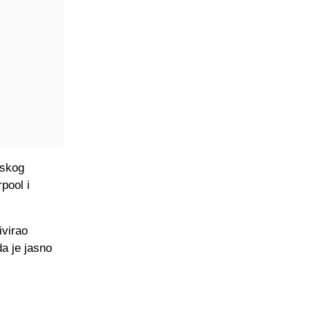
eskog
pool i
ivirao
da je jasno