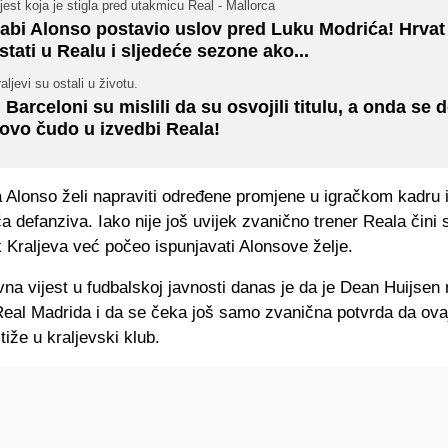
jest koja je stigla pred utakmicu Real - Mallorca
abi Alonso postavio uslov pred Luku Modrića! Hrvat
stati u Realu i sljedeće sezone ako...
aljevi su ostali u životu.
 Barceloni su mislili da su osvojili titulu, a onda se d
ovo čudo u izvedbi Reala!
 Alonso želi napraviti određene promjene u igračkom kadru i p
a defanziva. Iako nije još uvijek zvanično trener Reala čini 
 Kraljeva već počeo ispunjavati Alonsove želje.
na vijest u fudbalskoj javnosti danas je da je Dean Huijsen
Real Madrida i da se čeka još samo zvanična potvrda da ova
tiže u kraljevski klub.