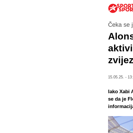
Čeka se 
Alons
aktiv
zvije
15.05.25. - 13
Iako Xabi 
se da je F
informacij