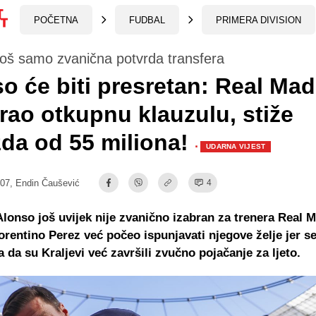
POČETNA
FUDBAL
PRIMERA DIVISION
još samo zvanična potvrda transfera
o će biti presretan: Real Mad
irao otkupnu klauzulu, stiže
zda od 55 miliona!
·
UDARNA VIJEST
:07,
Endin Čaušević
4
Alonso još uvijek nije zvanično izabran za trenera Real M
lorentino Perez već počeo ispunjavati njegove želje jer se
a da su Kraljevi već završili zvučno pojačanje za ljeto.