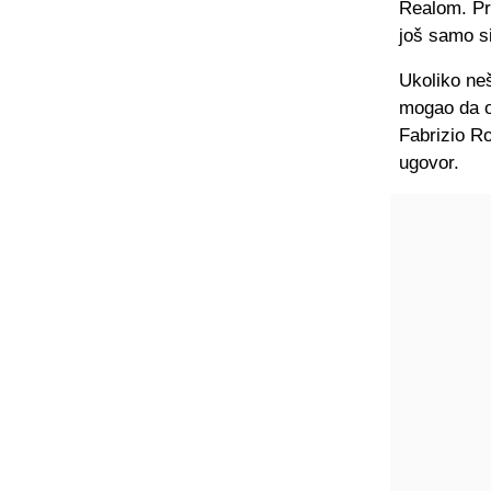
Realom. Pri
još samo s
Ukoliko ne
mogao da oz
Fabrizio Ro
ugovor.