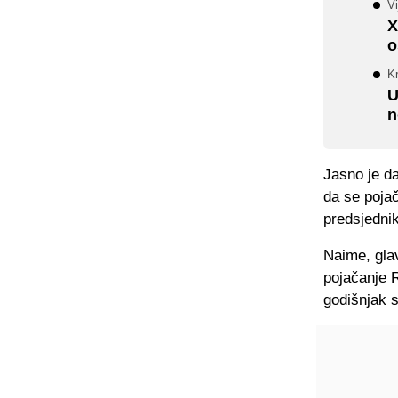
Vi
X
o
Kr
U
n
Jasno je da
da se pojač
predsjednik
Naime, glav
pojačanje 
godišnjak s