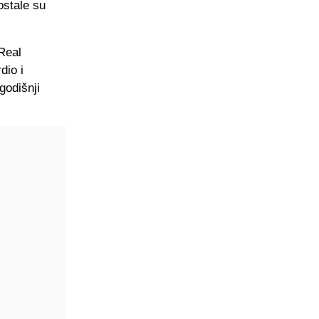
ostale su
Real
dio i
godišnji