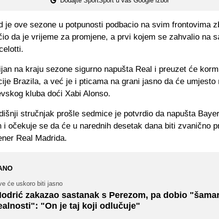
Dodajte SportSport u vaš Google izbor
d je ove sezone u potpunosti podbacio na svim frontovima z
io da je vrijeme za promjene, a prvi kojem se zahvalio na sa
elotti.
lijan na kraju sezone sigurno napušta Real i preuzet će korm
ije Brazila, a već je i pticama na grani jasno da će umjesto
evskog kluba doći Xabi Alonso.
išnji stručnjak prošle sedmice je potvrdio da napušta Baye
 i očekuje se da će u narednih desetak dana biti zvanično p
ener Real Madrida.
ANO
e će uskoro biti jasno
odrić zakazao sastanak s Perezom, pa dobio "šama
ealnosti": "On je taj koji odlučuje"