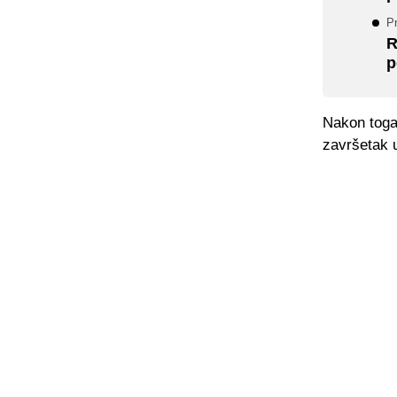
P
R
p
Nakon toga
završetak u