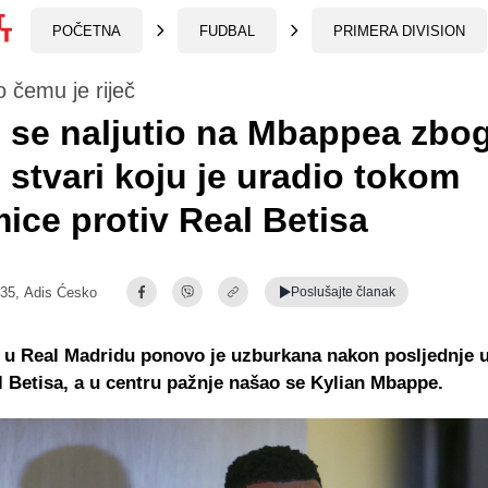
POČETNA
FUDBAL
PRIMERA DIVISION
 čemu je riječ
 se naljutio na Mbappea zbo
 stvari koju je uradio tokom
ice protiv Real Betisa
:35,
Adis Ćesko
Poslušajte
članak
 u Real Madridu ponovo je uzburkana nakon posljednje 
l Betisa, a u centru pažnje našao se Kylian Mbappe.