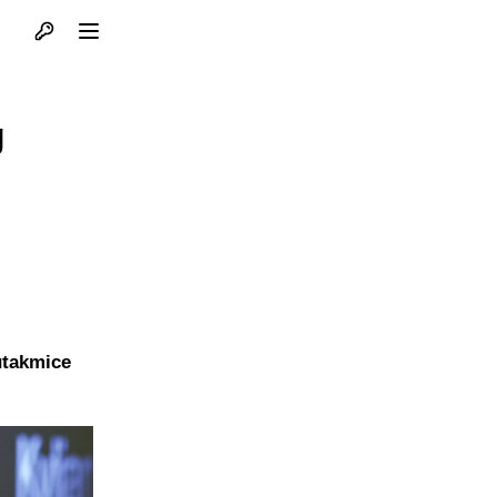
Otvori profil
Otvori meni
g
utakmice