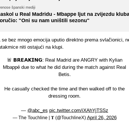
renose španski mediji
askol u Real Madridu - Mbappe ljut na zvijezdu kluba
oručio: "Oni su nam uništili sezonu"
 se bez mnogo emocija uputio direktno prema svlačionici, n
takmice niti ostajući na klupi.
🚨 𝗕𝗥𝗘𝗔𝗞𝗜𝗡𝗚: Real Madrid are ANGRY with Kylian
Mbappé due to what he did during the match against Real
Betis.
He casually checked the time and then walked off to the
dressing room.
—
@abc_es
pic.twitter.com/iXAhYjTSSz
April 26, 2026
— The Touchline | 𝐓 (@TouchlineX)