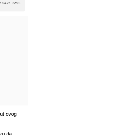
5.04.26. 22:08
put ovog
iku da