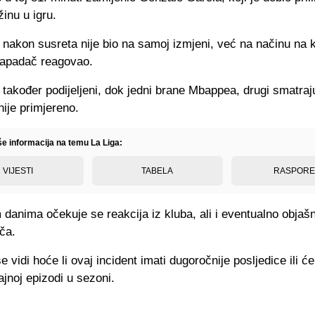
inu u igru.
 nakon susreta nije bio na samoj izmjeni, već na načinu na k
napadač reagovao.
 također podijeljeni, dok jedni brane Mbappea, drugi smatraj
ije primjereno.
še informacija na temu La Liga:
VIJESTI
TABELA
RASPOR
danima očekuje se reakcija iz kluba, ali i eventualno objašn
ča.
e vidi hoće li ovaj incident imati dugoročnije posljedice ili će
ajnoj epizodi u sezoni.