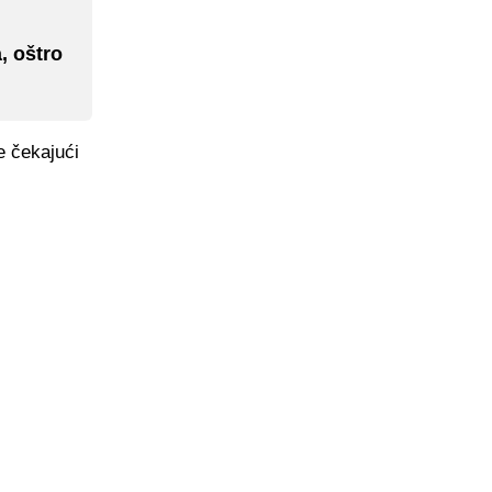
, oštro
e čekajući