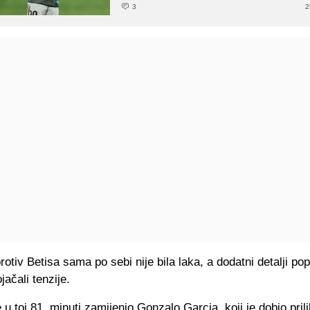
3
2
otiv Betisa sama po sebi nije bila laka, a dodatni detalji po
ačali tenzije.
u toj 81. minuti zamijenio Gonzalo Garcia, koji je dobio pril