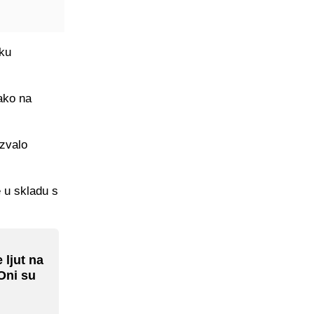
iku
kako na
zvalo
 u skladu s
 ljut na
"Oni su