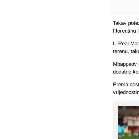
Takav potez
Florentinu 
U Real Madr
terenu, tak
Mbappeov g
dodatne ko
Prema dost
vrijednosti