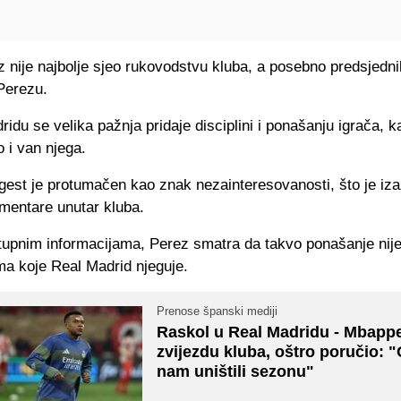
 nije najbolje sjeo rukovodstvu kluba, a posebno predsjedn
Perezu.
idu se velika pažnja pridaje disciplini i ponašanju igrača, 
o i van njega.
est je protumačen kao znak nezainteresovanosti, što je iza
mentare unutar kluba.
upnim informacijama, Perez smatra da takvo ponašanje nije
ma koje Real Madrid njeguje.
Prenose španski mediji
Raskol u Real Madridu - Mbappe
zvijezdu kluba, oštro poručio: 
nam uništili sezonu"