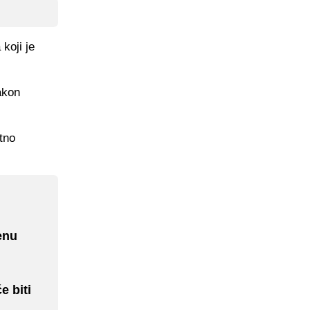
koji je
akon
tno
enu
e biti