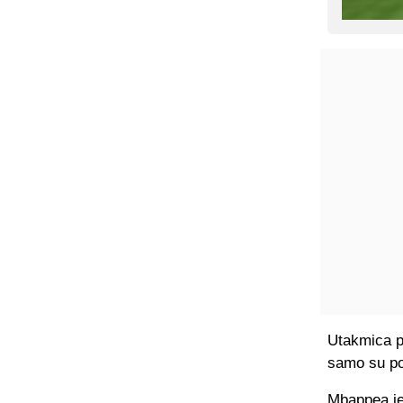
Utakmica pr
samo su poj
Mbappea je 