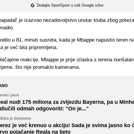
Dodajte SportSport u vaš Google izbor
napadač je izazvao nezadovoljstvo unutar kluba zbog poteza 
nadio.
odilo u 81. minuti susreta, kada je Mbappe napustio teren n
a je već bila pripremljena.
ičajene reakcije, Mbappe je prije izlaska s terena nonšalan
vrijeme, što nije promaklo kamerama.
ANO
varci jasni
eal nudi 175 miliona za zvijezdu Bayerna, pa u Minh
dlučili odmah odgovoriti: "On je..."
dluka je donesena
erez je već krenuo u akciju! Sada je svima jasno ko ć
rvo pojačanje Reala na ljeto