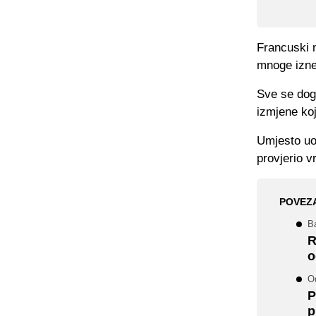
Francuski 
mnoge izne
Sve se dog
izmjene koj
Umjesto uob
provjerio 
POVEZ
Ba
R
o
O
P
p