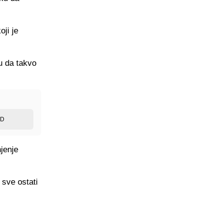
oji je
u da takvo
ED
jenje
 sve ostati