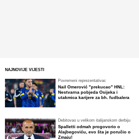
NAJNOVIJE VIJESTI
Povremeni reprezentativac
Nail Omerović "prekucao" HNL:
Nestvarna pobjeda Osijeka i
utakmica karijere za bh. fudbalera
Debitovao u velikom italijanskom derbiju
Spalletti odmah progovorio o
Alajbegoviću, evo šta je poručio o
Zmaju!