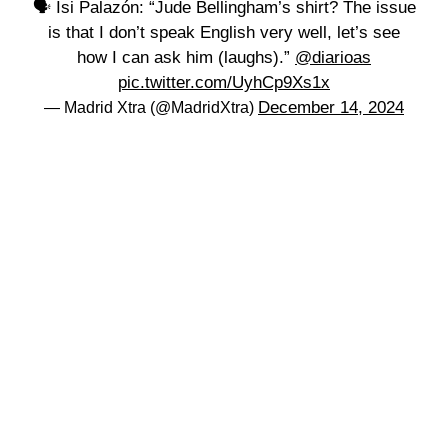
🗣️ Isi Palazón: “Jude Bellingham’s shirt? The issue
is that I don’t speak English very well, let’s see
how I can ask him (laughs).”
@diarioas
pic.twitter.com/UyhCp9Xs1x
December 14, 2024
— Madrid Xtra (@MadridXtra)