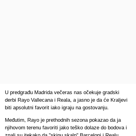
U predgrađu Madrida večeras nas očekuje gradski
derbi Rayo Vallecana i Reala, a jasno je da će Kraljevi
biti apsolutni favorit iako igraju na gostovanju.
Međutim, Rayo je prethodnih sezona pokazao da ja
njihovom terenu favoriti jako teško dolaze do bodova i
znali su itekako da "skinu skalp" Barceloni i Realu.