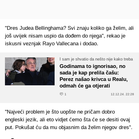
"Dres Judea Bellinghama? Svi znaju koliko ga želim, ali
još uvijek nisam uspio da dođem do njega", rekao je
iskusni veznjak Rayo Vallecana i dodao.
I sam je shvatio da nešto nije kako treba
Godinama to ignorisao, no
sada je kap prelila čašu:
Perez našao krivca u Realu,
odmah će ga otjerati
1
12.12.24. 22:28
"Najveći problem je što uopšte ne pričam dobro
engleski jezik, ali eto vidjet ćemo šta će se desiti ovaj
put. Pokušat ću da mu objasnim da želim njegov dres".