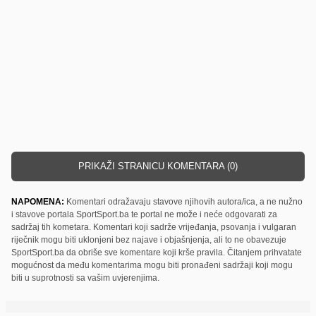
PRIKAŽI STRANICU KOMENTARA (0)
NAPOMENA:
Komentari odražavaju stavove njihovih autora/ica, a ne nužno
i stavove portala SportSport.ba te portal ne može i neće odgovarati za
sadržaj tih kometara. Komentari koji sadrže vrijeđanja, psovanja i vulgaran
riječnik mogu biti uklonjeni bez najave i objašnjenja, ali to ne obavezuje
SportSport.ba da obriše sve komentare koji krše pravila. Čitanjem prihvatate
mogućnost da među komentarima mogu biti pronađeni sadržaji koji mogu
biti u suprotnosti sa vašim uvjerenjima.