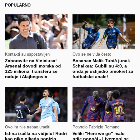
POPULARNO
Kontakti su uspostavljeni
Ovo se ne viđa često
Zaboravite na Viniciusa!
Bosanac Malik Tubić junak
Arsenal dovodi momka od
Schalkea: Gubili su 4:0, a
125 miliona, transferu se
onda je uslijedio preokret za
raduje i Alajbegović
fudbalske anale!
Ovo im nije trebao uraditi
Potvrdio Fabrizio Romano
Istina izašla na vidjelo! Rodri
Veliki "Here we go" malo
kao niko nikada ponizio
prije ponoći - Liverpool se