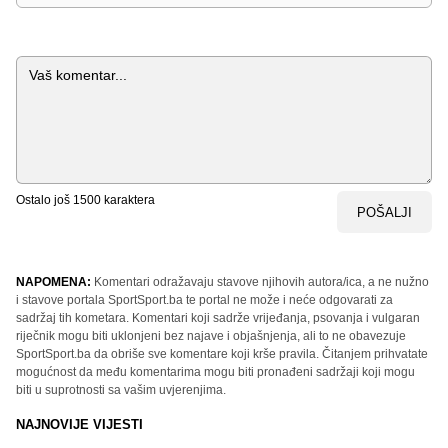
Komentar
Ostalo još
1500
karaktera
POŠALJI
NAPOMENA:
Komentari odražavaju stavove njihovih autora/ica, a ne nužno
i stavove portala SportSport.ba te portal ne može i neće odgovarati za
sadržaj tih kometara. Komentari koji sadrže vrijeđanja, psovanja i vulgaran
riječnik mogu biti uklonjeni bez najave i objašnjenja, ali to ne obavezuje
SportSport.ba da obriše sve komentare koji krše pravila. Čitanjem prihvatate
mogućnost da među komentarima mogu biti pronađeni sadržaji koji mogu
biti u suprotnosti sa vašim uvjerenjima.
NAJNOVIJE VIJESTI