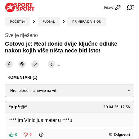
Prijava
Otvori profi
Ot
POČETNA
FUDBAL
PRIMERA DIVISION
Sve je riješeno
Gotovo je: Real donio dvije ključne odluke
nakon kojih više ništa neće biti isto!
1
KOMENTARI (1)
Sortiraj
*p!p!t@*
19.04.26. 17:56
**** im Vinicijus mater u ****u
0
0
Odgovori