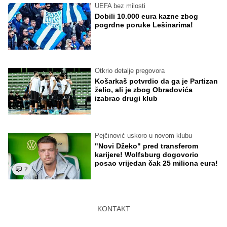
UEFA bez milosti
Dobili 10.000 eura kazne zbog
pogrdne poruke Lešinarima!
Otkrio detalje pregovora
Košarkaš potvrdio da ga je Partizan
želio, ali je zbog Obradovića
izabrao drugi klub
Pejčinović uskoro u novom klubu
"Novi Džeko" pred transferom
karijere! Wolfsburg dogovorio
posao vrijedan čak 25 miliona eura!
2
KONTAKT