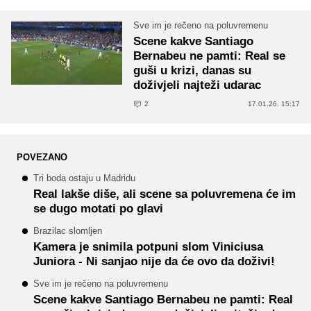
Sve im je rečeno na poluvremenu
Scene kakve Santiago
Bernabeu ne pamti: Real se
guši u krizi, danas su
doživjeli najteži udarac
2
17.01.26. 15:17
POVEZANO
Tri boda ostaju u Madridu
Real lakše diše, ali scene sa poluvremena će im
se dugo motati po glavi
Brazilac slomljen
Kamera je snimila potpuni slom Viniciusa
Juniora - Ni sanjao nije da će ovo da doživi!
Sve im je rečeno na poluvremenu
Scene kakve Santiago Bernabeu ne pamti: Real