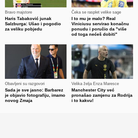
Bravo majstore
Čeka se rasplet velike sage
Haris Tabaković junak
I to mu je malo? Real
Salzburga: Ušao i pogodio
Viniciusu servirao konačnu
za veliku pobjedu
ponudu i poručio da "više
od toga nećeš dobiti"
Obavljeni su razgovori
Velika želja Enza Maresce
Sada je sve jasno: Barbarez
Manchester City već
je objavio fotografiju, imamo
pronašao zamjenu za Rodrija
novog Zmaja
i to kakvu!