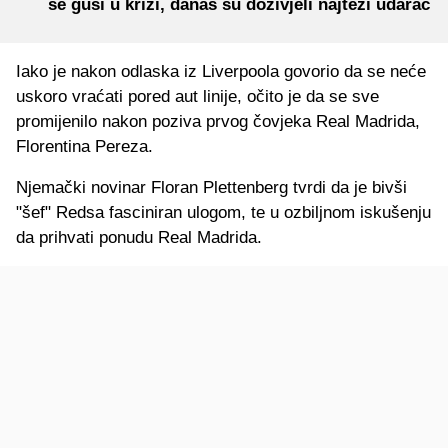
se guši u krizi, danas su doživjeli najteži udarac
Iako je nakon odlaska iz Liverpoola govorio da se neće
uskoro vraćati pored aut linije, očito je da se sve
promijenilo nakon poziva prvog čovjeka Real Madrida,
Florentina Pereza.
Njemački novinar Floran Plettenberg tvrdi da je bivši
"šef" Redsa fasciniran ulogom, te u ozbiljnom iskušenju
da prihvati ponudu Real Madrida.