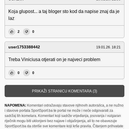
Koja glupost... a taj bloger sto kod da napise znaj da je
laz
2
0
user1753388442
19.01.26. 18:21
Treba Viniciusa otjerati on je najveci problem
0
0
PRIKAŽI STRANICU KOMENTARA (3)
NAPOMENA:
Komentari odražavaju stavove njihovih autora/ica, a ne nužno
i stavove portala SportSport.ba te portal ne može i neće odgovarati za
sadržaj tih kometara. Komentari koji sadrže vrijeđanja, psovanja i vulgaran
riječnik mogu biti uklonjeni bez najave i objašnjenja, ali to ne obavezuje
SportSport.ba da obriše sve komentare koji krše pravila. Čitanjem prihvatate