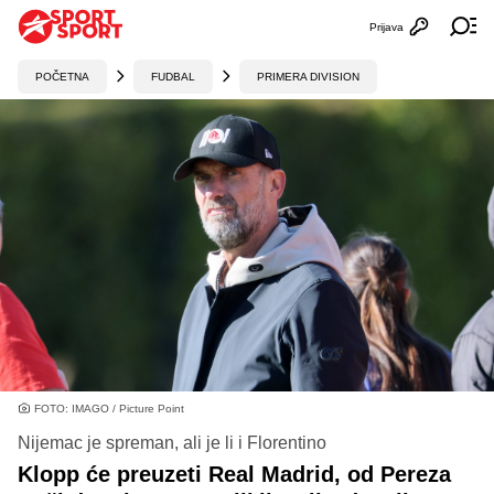
Prijava
Otvori profi
Ot
POČETNA
FUDBAL
PRIMERA DIVISION
FOTO: IMAGO / Picture Point
Nijemac je spreman, ali je li i Florentino
Klopp će preuzeti Real Madrid, od Pereza