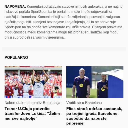
NAPOMENA:
Komentari odražavaju stavove njihovih autora/ica, a ne nužno
i stavove portala SportSport.ba te portal ne može i neće odgovarati za
sadržaj tih kometara. Komentari koji sadrže vrijeđanja, psovanja i vulgaran
riječnik mogu biti uklonjeni bez najave i objašnjenja, ali to ne obavezuje
SportSport.ba da obriše sve komentare koji krše pravila. Čitanjem prihvatate
mogućnost da među komentarima mogu biti pronađeni sadržaji koji mogu
biti u suprotnosti sa vašim uvjerenjima.
POPULARNO
Nakon utakmice protiv Botosanija
Vratili se u Barcelonu
Trener U.Cluja potvrdio
Flick sinoć održao sastanak,
transfer Jove Lukića: "Želim
pa trojici igrača Barcelone
mu sve najbolje"
saopštio da napuste
pripreme