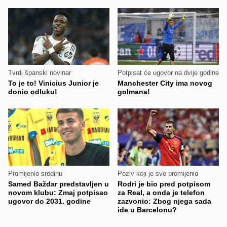
Tvrdi španski novinar
Potpisat će ugovor na dvije godine
To je to! Vinicius Junior je
Manchester City ima novog
donio odluku!
golmana!
Promijenio sredinu
Poziv koji je sve promijenio
Samed Baždar predstavljen u
Rodri je bio pred potpisom
novom klubu: Zmaj potpisao
za Real, a onda je telefon
ugovor do 2031. godine
zazvonio: Zbog njega sada
ide u Barcelonu?