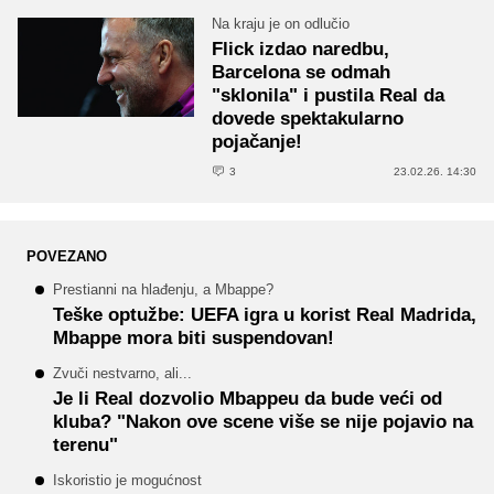
Na kraju je on odlučio
Flick izdao naredbu,
Barcelona se odmah
"sklonila" i pustila Real da
dovede spektakularno
pojačanje!
3
23.02.26. 14:30
POVEZANO
Prestianni na hlađenju, a Mbappe?
Teške optužbe: UEFA igra u korist Real Madrida,
Mbappe mora biti suspendovan!
Zvuči nestvarno, ali...
Je li Real dozvolio Mbappeu da bude veći od
kluba? "Nakon ove scene više se nije pojavio na
terenu"
Iskoristio je mogućnost