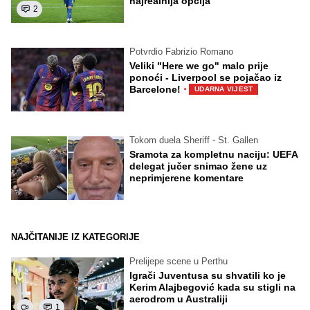
najrealnija opcija
2
Potvrdio Fabrizio Romano
Veliki "Here we go" malo prije
ponoći - Liverpool se pojačao iz
·
Barcelone!
UDARNA VIJEST
Tokom duela Sheriff - St. Gallen
Sramota za kompletnu naciju: UEFA
delegat jučer snimao žene uz
neprimjerene komentare
NAJČITANIJE IZ KATEGORIJE
Prelijepe scene u Perthu
Igrači Juventusa su shvatili ko je
Kerim Alajbegović kada su stigli na
aerodrom u Australiji
1