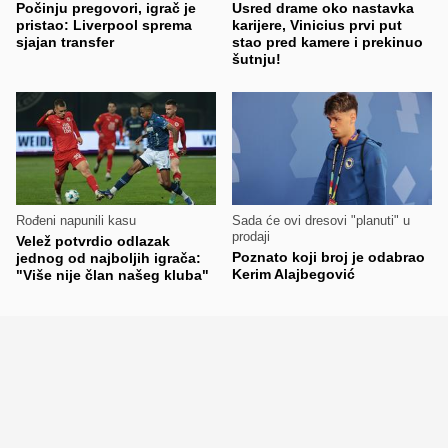
Počinju pregovori, igrač je
Usred drame oko nastavka
pristao: Liverpool sprema
karijere, Vinicius prvi put
sjajan transfer
stao pred kamere i prekinuo
šutnju!
Rođeni napunili kasu
Sada će ovi dresovi "planuti" u
prodaji
Velež potvrdio odlazak
Poznato koji broj je odabrao
jednog od najboljih igrača:
Kerim Alajbegović
"Više nije član našeg kluba"