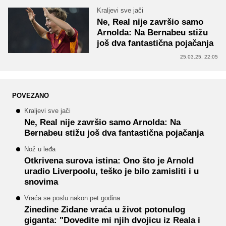
Kraljevi sve jači
Ne, Real nije završio samo
Arnolda: Na Bernabeu stižu
još dva fantastična pojačanja
25.03.25. 22:05
POVEZANO
Kraljevi sve jači
Ne, Real nije završio samo Arnolda: Na
Bernabeu stižu još dva fantastična pojačanja
Nož u leđa
Otkrivena surova istina: Ono što je Arnold
uradio Liverpoolu, teško je bilo zamisliti i u
snovima
Vraća se poslu nakon pet godina
Zinedine Zidane vraća u život potonulog
giganta: "Dovedite mi njih dvojicu iz Reala i