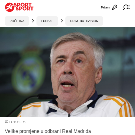
Prijava
Otvori profi
Ot
POČETNA
FUDBAL
PRIMERA DIVISION
FOTO: EPA
Velike promjene u odbrani Real Madrida