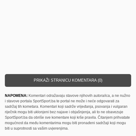
PRIKAŽI STRANICU KOMENTARA (0)
NAPOMENA:
Komentari odražavaju stavove njihovih autora/ica, a ne nužno
i stavove portala SportSport.ba te portal ne može i neće odgovarati za
sadržaj tih kometara. Komentari koji sadrže vrijeđanja, psovanja i vulgaran
riječnik mogu biti uklonjeni bez najave i objašnjenja, ali to ne obavezuje
SportSport.ba da obriše sve komentare koji krše pravila. Čitanjem prihvatate
mogućnost da među komentarima mogu biti pronađeni sadržaji koji mogu
biti u suprotnosti sa vašim uvjerenjima.