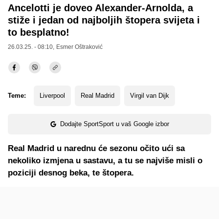
Ancelotti je doveo Alexander-Arnolda, a
stiže i jedan od najboljih štopera svijeta i
to besplatno!
26.03.25. - 08:10,
Esmer Oštraković
Teme:
Liverpool
Real Madrid
Virgil van Dijk
Dodajte SportSport u vaš Google izbor
Real Madrid u narednu će sezonu očito ući sa
nekoliko izmjena u sastavu, a tu se najviše misli o
poziciji desnog beka, te štopera.