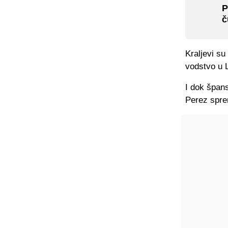
P
č
Kraljevi su
vodstvo u La
I dok špans
Perez sprem