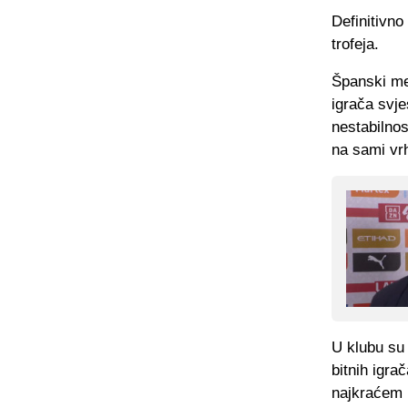
Definitivno
trofeja.
Španski med
igrača svj
nestabilnos
na sami vr
U klubu su 
bitnih igra
najkraćem 