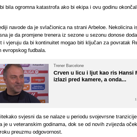
 bi bila ogromna katastrofa ako bi ekipa i ovu godinu okonča
iji navode da je svlačionica na strani Arbeloe. Nekolicina i
esna je da promjene trenera iz sezone u sezonu donose doda
t i vjeruju da bi kontinuitet mogao biti ključan za povratak 
h evropskog fudbala.
Trener Barcelone
Crven u licu i ljut kao ris Hansi 
izlazi pred kamere, a onda...
1
itekako svjesni da se nalaze u periodu svojevrsne tranzicije
ča je u veteranskim godinama, dok se od novih zvijezda oček
roku preuzmu odgovornost.