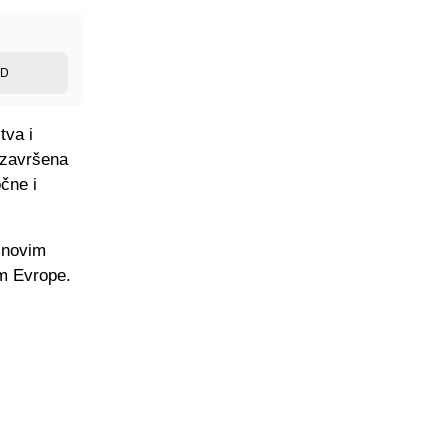
ED
tva i
e završena
čne i
a novim
om Evrope.