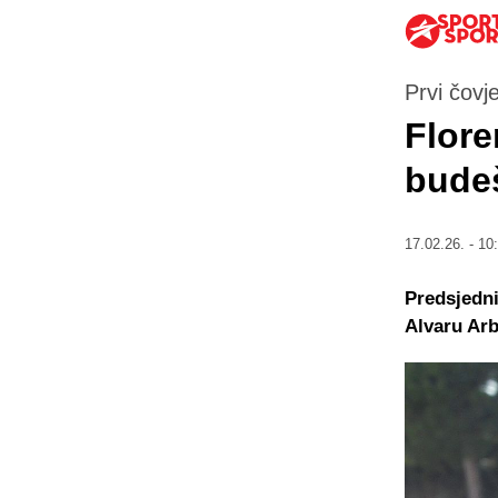
Prvi čovj
Flore
budeš
17.02.26. - 10
Predsjedni
Alvaru Arbe