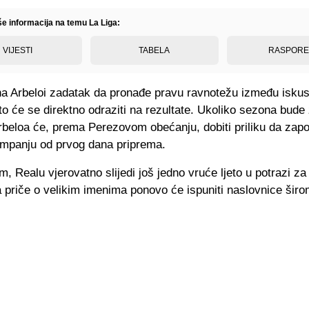
še informacija na temu La Liga:
VIJESTI
TABELA
RASPOR
na Arbeloi zadatak da pronađe pravu ravnotežu između iskus
to će se direktno odraziti na rezultate. Ukoliko sezona bud
rbeloa će, prema Perezovom obećanju, dobiti priliku da zapo
mpanju od prvog dana priprema.
, Realu vjerovatno slijedi još jedno vruće ljeto u potrazi z
 priče o velikim imenima ponovo će ispuniti naslovnice šir