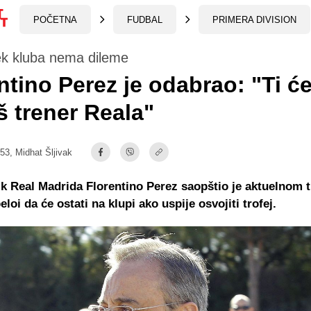
POČETNA
FUDBAL
PRIMERA DIVISION
ek kluba nema dileme
ntino Perez je odabrao: "Ti ć
 trener Reala"
:53,
Midhat Šljivak
k Real Madrida Florentino Perez saopštio je aktuelnom 
loi da će ostati na klupi ako uspije osvojiti trofej.