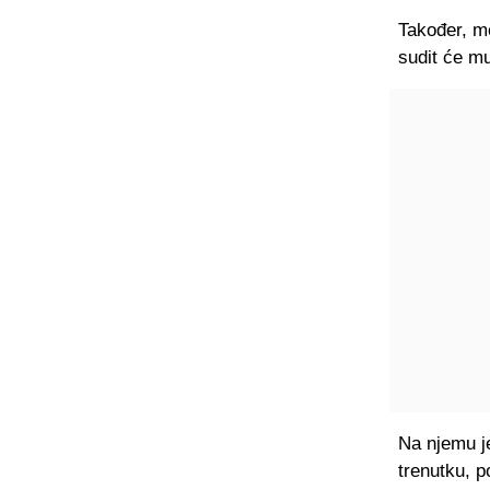
Također, m
sudit će mu
Na njemu je
trenutku, p