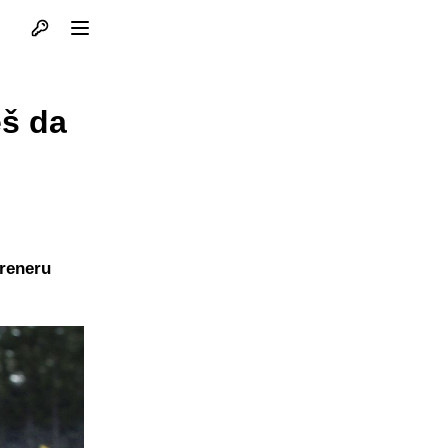
Otvori profil
Otvori meni
eš da
treneru