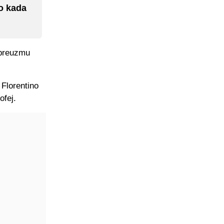
o kada
a preuzmu
 Florentino
ofej.