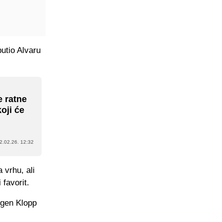
putio Alvaru
e ratne
oji će
2.02.26. 12:32
 vrhu, ali
 favorit.
rgen Klopp