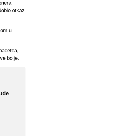
enera
 dobio otkaz
dom u
lbacetea,
sve bolje.
nude