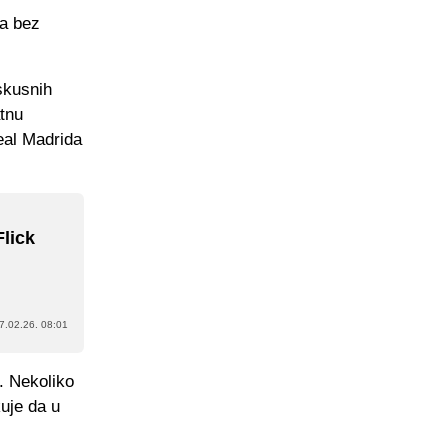
la bez
skusnih
tnu
Real Madrida
Flick
7.02.26. 08:01
. Nekoliko
uje da u