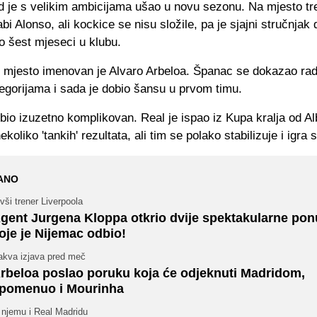
d je s velikim ambicijama ušao u novu sezonu. Na mjesto tr
abi Alonso, ali kockice se nisu složile, pa je sjajni stručnjak
 šest mjeseci u klubu.
 mjesto imenovan je Alvaro Arbeloa. Španac se dokazao ra
egorijama i sada je dobio šansu u prvom timu.
bio izuzetno komplikovan. Real je ispao iz Kupa kralja od A
nekoliko 'tankih' rezultata, ali tim se polako stabilizuje i igra 
ANO
vši trener Liverpoola
gent Jurgena Kloppa otkrio dvije spektakularne po
oje je Nijemac odbio!
akva izjava pred meč
rbeloa poslao poruku koja će odjeknuti Madridom,
pomenuo i Mourinha
 njemu i Real Madridu