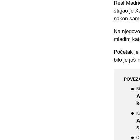
Real Madri
stigao je X
nakon samo
Na njegovo
mladim kat
Početak je 
bilo je još 
POVEZ
Bi
A
k
K
A
s
O