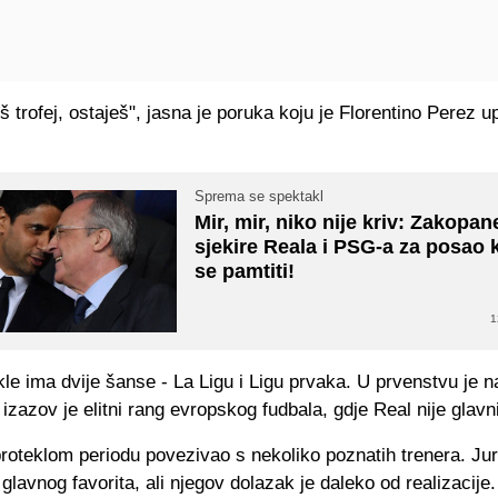
š trofej, ostaješ", jasna je poruka koju je Florentino Perez u
Sprema se spektakl
Mir, mir, niko nije kriv: Zakopan
sjekire Reala i PSG-a za posao k
se pamtiti!
1
le ima dvije šanse - La Ligu i Ligu prvaka. U prvenstvu je na
izazov je elitni rang evropskog fudbala, gdje Real nije glavni
proteklom periodu povezivao s nekoliko poznatih trenera. Ju
 glavnog favorita, ali njegov dolazak je daleko od realizacije.