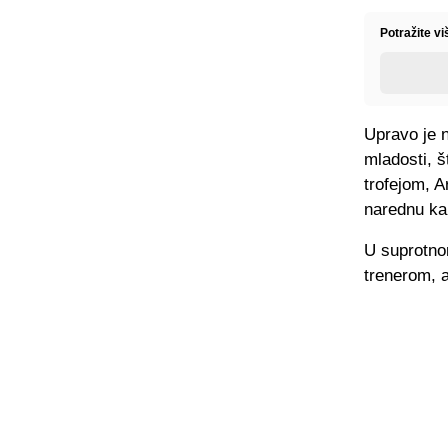
Potražite vi
Upravo je 
mladosti, š
trofejom, A
narednu ka
U suprotnom
trenerom, a