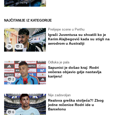
NAJČITANIJE IZ KATEGORIJE
Prelijepe scene u Perthu
Igrači Juventusa su shvatili ko je
Kerim Alajbegović kada su stigli na
aerodrom u Australiji
1
Odluka je pala
Sapunici je došao kraj: Rodri
večeras objavio gdje nastavlja
karijeru!
2
Nije zadovoljan
Realova greška stoljeća?! Zbog
jedne rečenice Rodri ide u
Barcelonu
6