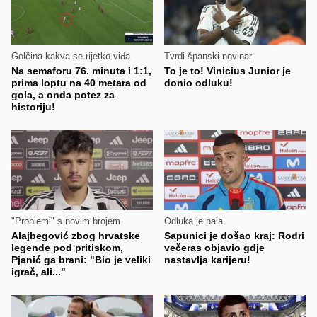
Golčina kakva se rijetko viđa
Tvrdi španski novinar
Na semaforu 76. minuta i 1:1,
To je to! Vinicius Junior je
prima loptu na 40 metara od
donio odluku!
gola, a onda potez za
historiju!
"Problemi" s novim brojem
Odluka je pala
Alajbegović zbog hrvatske
Sapunici je došao kraj: Rodri
legende pod pritiskom,
večeras objavio gdje
Pjanić ga brani: "Bio je veliki
nastavlja karijeru!
igrač, ali..."