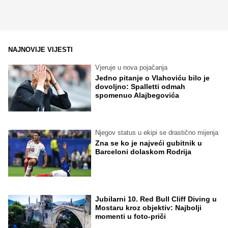
NAJNOVIJE VIJESTI
Vjeruje u nova pojačanja
Jedno pitanje o Vlahoviću bilo je
dovoljno: Spalletti odmah
spomenuo Alajbegovića
Njegov status u ekipi se drastično mijenja
Zna se ko je najveći gubitnik u
Barceloni dolaskom Rodrija
Jubilarni 10. Red Bull Cliff Diving u
Mostaru kroz objektiv: Najbolji
momenti u foto-priči