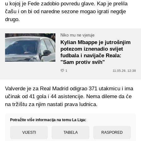
u kojoj je Fede zadobio povredu glave. Kap je prelila
čašu i on bi od naredne sezone mogao igrati negdje
drugo.
Niko mu ne vjeruje
Kylian Mbappe je jutrošnjim
potezom iznenadio svijet
fudbala i navijače Reala:
"Sam protiv svih"
1
11.05.26. 12:38
Valverde je za Real Madrid odigrao 371 utakmicu i ima
učinak od 41 gola i 44 asistencije. Nema dileme da će
na tržištu za njim nastati prava ludnica.
Potražite više informacija na temu La Liga:
VIJESTI
TABELA
RASPORED