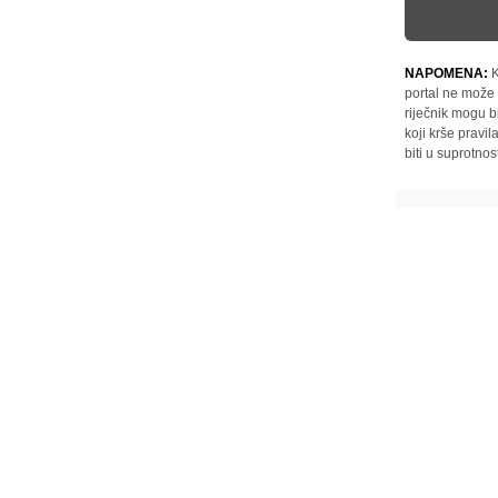
NAPOMENA:
K
portal ne može 
riječnik mogu b
koji krše pravi
biti u suprotnos