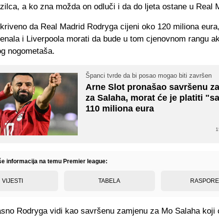
zilca, a ko zna možda on odluči i da do ljeta ostane u Real 
tkriveno da Real Madrid Rodryga cijeni oko 120 miliona eura,
enala i Liverpoola morati da bude u tom cjenovnom rangu a
og nogometaša.
Španci tvrde da bi posao mogao biti završen
Arne Slot pronašao savršenu z
za Salaha, morat će je platiti "
110 miliona eura
1
iše informacija na temu Premier league:
VIJESTI
TABELA
RASPOR
jasno Rodryga vidi kao savršenu zamjenu za Mo Salaha koji 