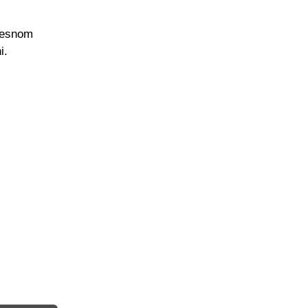
 desnom
i.