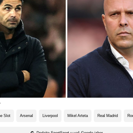
A
e Slot
Arsenal
Liverpool
Mikel Arteta
Real Madrid
Ro
Dodajte SportSport u vaš Google izbor