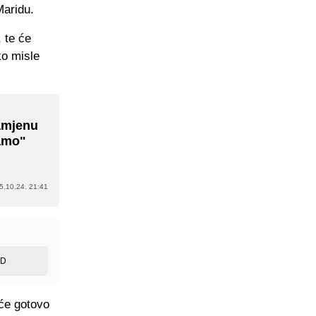
Maridu.
 te će
ko misle
amjenu
samo"
5.10.24. 21:41
ED
će gotovo