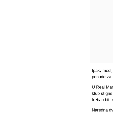
Ipak, medij
ponude za R
U Real Mari
klub stigne
trebao biti
Naredna dva