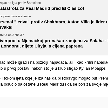
ojac ne igra protiv Barcelone
atastrofa za Real Madrid pred El Clasico!
digrane dvije utakmice
rsenal "jedva" protiv Shakhtara, Aston Villa je lider u
rvaka!
ttens na Anfield?
iverpool u Njemačkoj pronašao zamjenu za Salaha -
 Londonu, dijete Cityja, a cijena paprena
ilac može igrati i na poziciji napadača, ali i kao krilni napada
o u prvoj postavi nakon što je u klub stigao Kylian Mbappe.
 i tokom ljeta koje je iza nas da bi Rodrygo mogao put Prem
ada odlučio da ostane u Real Madridu i da se bori za svoje mj