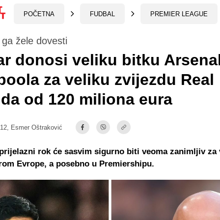
POČETNA
FUDBAL
PREMIER LEAGUE
ga žele dovesti
r donosi veliku bitku Arsenal
poola za veliku zvijezdu Real
da od 120 miliona eura
:12,
Esmer Oštraković
prijelazni rok će sasvim sigurno biti veoma zanimljiv za v
irom Evrope, a posebno u Premiershipu.