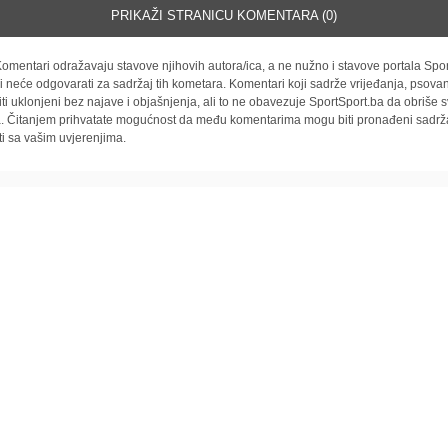
PRIKAŽI STRANICU KOMENTARA (0)
omentari odražavaju stavove njihovih autora/ica, a ne nužno i stavove portala Spor
i neće odgovarati za sadržaj tih kometara. Komentari koji sadrže vrijeđanja, psovan
iti uklonjeni bez najave i objašnjenja, ali to ne obavezuje SportSport.ba da obriše
la. Čitanjem prihvatate mogućnost da među komentarima mogu biti pronađeni sadrža
ti sa vašim uvjerenjima.