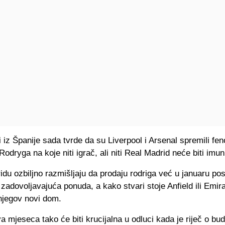
i iz Španije sada tvrde da su Liverpool i Arsenal spremili f
odryga na koje niti igrač, ali niti Real Madrid neće biti imun
du ozbiljno razmišljaju da prodaju rodriga već u januaru po
 zadovoljavajuća ponuda, a kako stvari stoje Anfield ili Emira
 njegov novi dom.
 mjeseca tako će biti krucijalna u odluci kada je riječ o bu