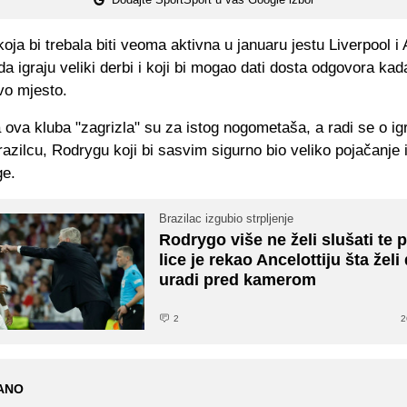
oja bi trebala biti veoma aktivna u januaru jestu Liverpool i 
a igraju veliki derbi i koji bi mogao dati dosta odgovora kada
vo mjesto.
ova kluba "zagrizla" su za istog nogometaša, a radi se o ig
azilcu, Rodrygu koji bi sasvim sigurno bio veliko pojačanje 
ge.
Brazilac izgubio strpljenje
Rodrygo više ne želi slušati te p
lice je rekao Ancelottiju šta želi
uradi pred kamerom
2
2
ANO