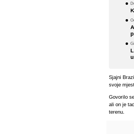
Dv
K
O
A
p
Gi
L
u
Sjajni Braz
svoje mjest
Govorilo se
ali on je t
terenu.