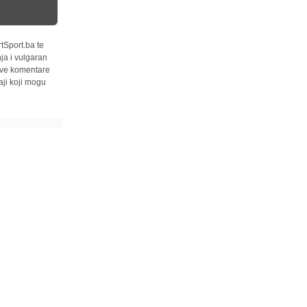
tSport.ba te
ja i vulgaran
 sve komentare
ji koji mogu