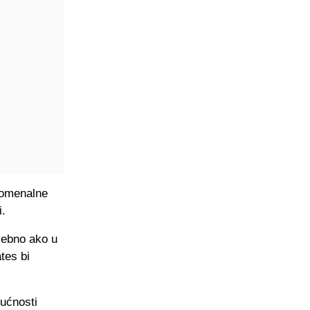
enomenalne
i.
sebno ako u
tes bi
dućnosti