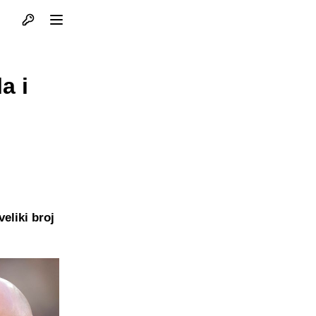
Otvori profil
Otvori meni
a i
eliki broj