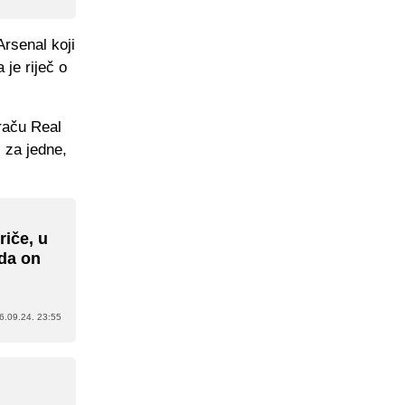
Arsenal koji
 je riječ o
raču Real
i za jedne,
riče, u
 da on
6.09.24. 23:55