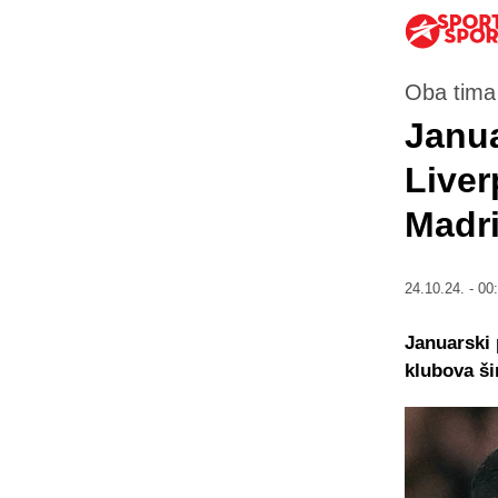
Oba tima 
Janua
Liver
Madri
24.10.24. - 00
Januarski 
klubova š