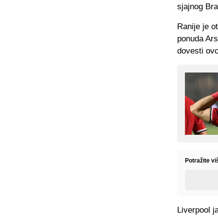
sjajnog Bra
Ranije je o
ponuda Ars
dovesti ov
Potražite v
Liverpool 