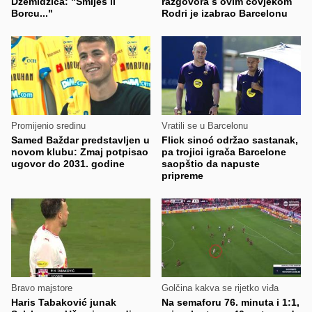
Džemidžića: "Smiješ li
razgovora s ovim čovjekom
Borcu..."
Rodri je izabrao Barcelonu
Promijenio sredinu
Vratili se u Barcelonu
Samed Baždar predstavljen u
Flick sinoć održao sastanak,
novom klubu: Zmaj potpisao
pa trojici igrača Barcelone
ugovor do 2031. godine
saopštio da napuste
pripreme
Bravo majstore
Golčina kakva se rijetko viđa
Haris Tabaković junak
Na semaforu 76. minuta i 1:1,