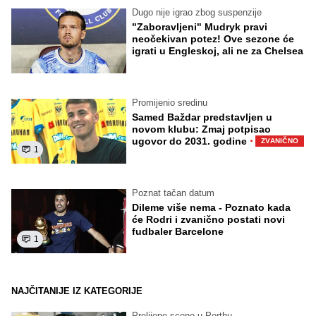
Dugo nije igrao zbog suspenzije
"Zaboravljeni" Mudryk pravi
neočekivan potez! Ove sezone će
igrati u Engleskoj, ali ne za Chelsea
Promijenio sredinu
Samed Baždar predstavljen u
novom klubu: Zmaj potpisao
·
ugovor do 2031. godine
ZVANIČNO
1
Poznat tačan datum
Dileme više nema - Poznato kada
će Rodri i zvanično postati novi
fudbaler Barcelone
1
NAJČITANIJE IZ KATEGORIJE
Prelijepe scene u Perthu