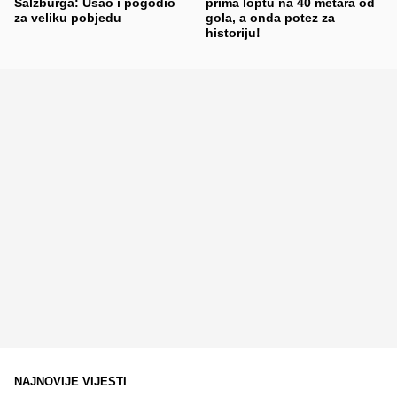
Salzburga: Ušao i pogodio
prima loptu na 40 metara od
za veliku pobjedu
gola, a onda potez za
historiju!
NAJNOVIJE VIJESTI