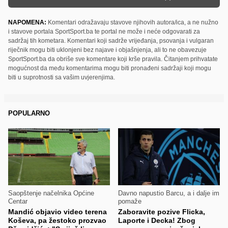
NAPOMENA:
Komentari odražavaju stavove njihovih autora/ica, a ne nužno
i stavove portala SportSport.ba te portal ne može i neće odgovarati za
sadržaj tih kometara. Komentari koji sadrže vrijeđanja, psovanja i vulgaran
riječnik mogu biti uklonjeni bez najave i objašnjenja, ali to ne obavezuje
SportSport.ba da obriše sve komentare koji krše pravila. Čitanjem prihvatate
mogućnost da među komentarima mogu biti pronađeni sadržaji koji mogu
biti u suprotnosti sa vašim uvjerenjima.
POPULARNO
Saopštenje načelnika Općine
Davno napustio Barcu, a i dalje im
Centar
pomaže
Mandić objavio video terena
Zaboravite pozive Flicka,
Koševa, pa žestoko prozvao
Laporte i Decka! Zbog