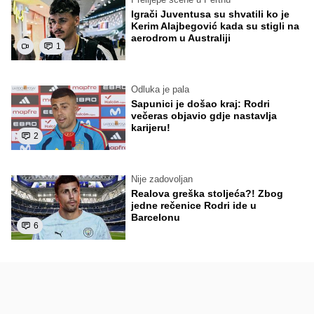
Igrači Juventusa su shvatili ko je
Kerim Alajbegović kada su stigli na
aerodrom u Australiji
1
Odluka je pala
Sapunici je došao kraj: Rodri
večeras objavio gdje nastavlja
karijeru!
2
Nije zadovoljan
Realova greška stoljeća?! Zbog
jedne rečenice Rodri ide u
Barcelonu
6