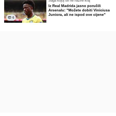
Saga kojoj se ne nazire kraj
Iz Real Madrida jasno poručili
Arsenalu: "Možete dobiti Viniciusa
Juniora, ali ne ispod ove cijene"
6