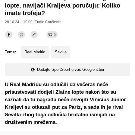
lopte, navijači Kraljeva poručuju: Koliko
imate trofeja?
28.10.24. - 19:00,
Endin Čaušević
5
Teme:
Real Madrid
Sevilla
Dodajte SportSport u vaš Google izbor
U Real Madridu su odlučili da večeras neće
prisustvovati dodjeli Zlatne lopte nakon što su
saznali da tu nagradu neće osvojiti Vinicius Junior.
Kraljevi su otkazali put za Pariz, a sada ih je rival
Sevilla zbog toga odlučila brutalno ismijati na
društvenim mrežama.