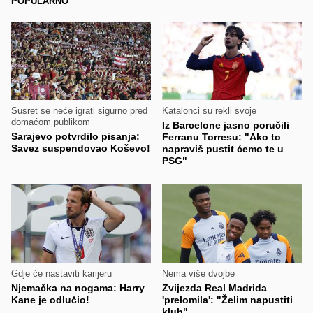
POPULARNO
Susret se neće igrati sigurno pred
Katalonci su rekli svoje
domaćom publikom
Iz Barcelone jasno poručili
Sarajevo potvrdilo pisanja:
Ferranu Torresu: "Ako to
Savez suspendovao Koševo!
napraviš pustit ćemo te u
PSG"
Gdje će nastaviti karijeru
Nema više dvojbe
Njemačka na nogama: Harry
Zvijezda Real Madrida
Kane je odlučio!
'prelomila': "Želim napustiti
klub"