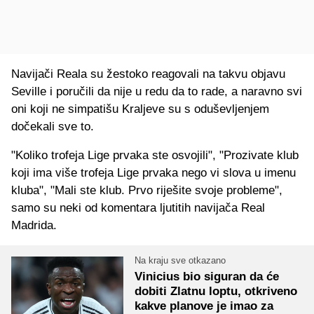
Navijači Reala su žestoko reagovali na takvu objavu
Seville i poručili da nije u redu da to rade, a naravno svi
oni koji ne simpatišu Kraljeve su s oduševljenjem
dočekali sve to.
"Koliko trofeja Lige prvaka ste osvojili", "Prozivate klub
koji ima više trofeja Lige prvaka nego vi slova u imenu
kluba", "Mali ste klub. Prvo riješite svoje probleme",
samo su neki od komentara ljutitih navijača Real
Madrida.
Na kraju sve otkazano
Vinicius bio siguran da će
dobiti Zlatnu loptu, otkriveno
kakve planove je imao za