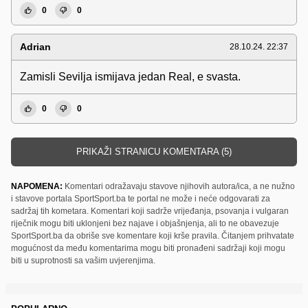
0
0
Adrian
28.10.24. 22:37
Zamisli Sevilja ismijava jedan Real, e svasta.
0
0
PRIKAŽI STRANICU KOMENTARA (5)
NAPOMENA:
Komentari odražavaju stavove njihovih autora/ica, a ne nužno
i stavove portala SportSport.ba te portal ne može i neće odgovarati za
sadržaj tih kometara. Komentari koji sadrže vrijeđanja, psovanja i vulgaran
riječnik mogu biti uklonjeni bez najave i objašnjenja, ali to ne obavezuje
SportSport.ba da obriše sve komentare koji krše pravila. Čitanjem prihvatate
mogućnost da među komentarima mogu biti pronađeni sadržaji koji mogu
biti u suprotnosti sa vašim uvjerenjima.