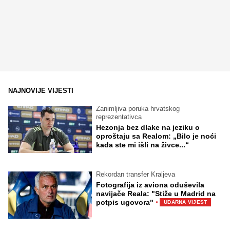
NAJNOVIJE VIJESTI
Zanimljiva poruka hrvatskog
reprezentativca
Hezonja bez dlake na jeziku o
oproštaju sa Realom: „Bilo je noći
kada ste mi išli na živce...“
Rekordan transfer Kraljeva
Fotografija iz aviona oduševila
navijače Reala: "Stiže u Madrid na
·
potpis ugovora"
UDARNA VIJEST