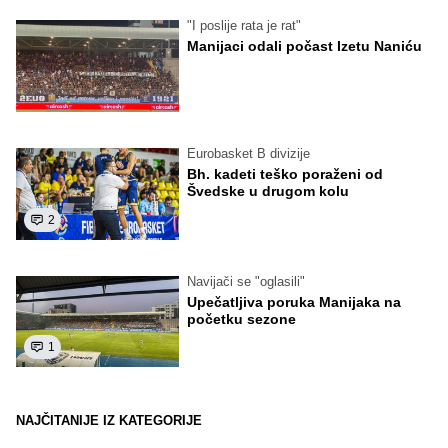
"I poslije rata je rat"
Manijaci odali počast Izetu Naniću
Eurobasket B divizije
Bh. kadeti teško poraženi od
Švedske u drugom kolu
2
Navijači se "oglasili"
Upečatljiva poruka Manijaka na
početku sezone
1
NAJČITANIJE IZ KATEGORIJE