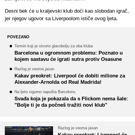
Desni bek će u kraljevski klub doći kao slobodan igrač,
jer njegov ugovor sa Liverpoolom ističe ovog ljeta.
POVEZANO
Termin koji je stvorio glavobolju za oba kluba
Barcelona u ogromnom problemu: Poznato u
kojem sastavu će igrati sutra protiv Osasune
Razlog je veoma jasan
Kakav preokret: Liverpool će dobiti milione za
Alexander-Arnolda od Real Madrida!
Na ljeto sigurno napušta Barcelonu
Svađa koja je pokazala da s Flickom nema šale:
"Bolje ti je da počneš tražiti novi klub"
Razlog je veoma jasan
Kakav preokret: Liverpool će