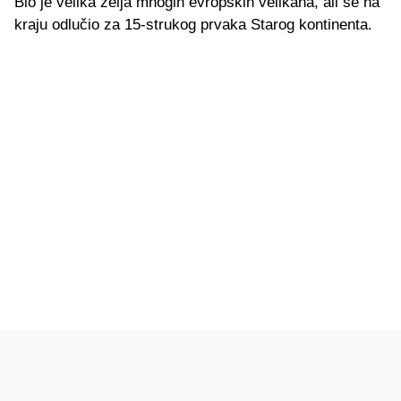
Bio je velika želja mnogih evropskih velikana, ali se na
kraju odlučio za 15-strukog prvaka Starog kontinenta.