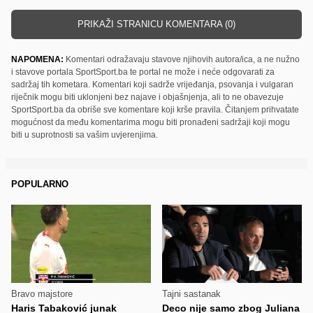
PRIKAŽI STRANICU KOMENTARA (0)
NAPOMENA:
Komentari odražavaju stavove njihovih autora/ica, a ne nužno
i stavove portala SportSport.ba te portal ne može i neće odgovarati za
sadržaj tih kometara. Komentari koji sadrže vrijeđanja, psovanja i vulgaran
riječnik mogu biti uklonjeni bez najave i objašnjenja, ali to ne obavezuje
SportSport.ba da obriše sve komentare koji krše pravila. Čitanjem prihvatate
mogućnost da među komentarima mogu biti pronađeni sadržaji koji mogu
biti u suprotnosti sa vašim uvjerenjima.
POPULARNO
Bravo majstore
Tajni sastanak
Haris Tabaković junak
Deco nije samo zbog Juliana