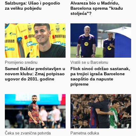
Salzburga: Ušao i pogodio
Alvareza bio u Madridu,
za veliku pobjedu
Barcelona sprema "krađu
stoljeća"?
Promijenio sredinu
Vratili se u Barcelonu
Samed Baždar predstavljen u
Flick sinoć održao sastanak,
novom klubu: Zmaj potpisao
pa trojici igrača Barcelone
ugovor do 2031. godine
saopštio da napuste
pripreme
Čeka se zvanična potvrda
Pametna odluka