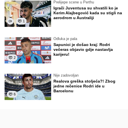
Prelijepe scene u Perthu
Igrači Juventusa su shvatili ko je
Kerim Alajbegović kada su stigli na
aerodrom u Australiji
1
Odluka je pala
Sapunici je došao kraj: Rodri
večeras objavio gdje nastavlja
karijeru!
2
Nije zadovoljan
Realova greška stoljeća?! Zbog
jedne rečenice Rodri ide u
Barcelonu
6