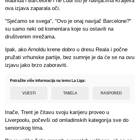
Madrida i Barcelone i ne čudi što je navijačima Kraljeva
ova izjava zaparala oči.
"Sjećamo se svega", "Ovo je onaj navijač Barcelone?"
su samo neki od komentara koje su ostavili na
društvenim mrežama.
Ipak, ako Arnoldu krene dobro u dresu Reala i počne
pružati vrhunske partije, bez sumnje je da će se na ovu
izjavu jako brzo zaboraviti.
Potražite više informacija na temu La Liga:
VIJESTI
TABELA
RASPORED
Inače, Trent je čitavu svoju karijeru proveo u
Liverpoolu, počevši od omladinskih kategorija sve do
seniorskog tima.