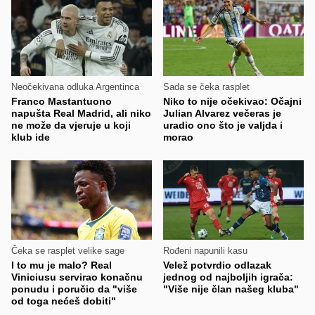
Neočekivana odluka Argentinca
Sada se čeka rasplet
Franco Mastantuono
Niko to nije očekivao: Očajni
napušta Real Madrid, ali niko
Julian Alvarez večeras je
ne može da vjeruje u koji
uradio ono što je valjda i
klub ide
morao
Čeka se rasplet velike sage
Rođeni napunili kasu
I to mu je malo? Real
Velež potvrdio odlazak
Viniciusu servirao konačnu
jednog od najboljih igrača:
ponudu i poručio da "više
"Više nije član našeg kluba"
od toga nećeš dobiti"