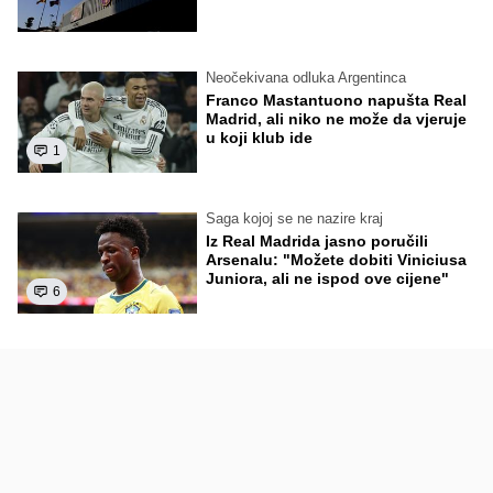
Neočekivana odluka Argentinca
Franco Mastantuono napušta Real
Madrid, ali niko ne može da vjeruje
u koji klub ide
1
Saga kojoj se ne nazire kraj
Iz Real Madrida jasno poručili
Arsenalu: "Možete dobiti Viniciusa
Juniora, ali ne ispod ove cijene"
6