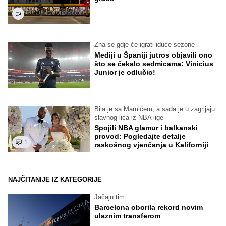
Zna se gdje će igrati iduće sezone
Mediji u Španiji jutros objavili ono
što se čekalo sedmicama: Vinicius
Junior je odlučio!
Bila je sa Mamićem, a sada je u zagrljaju
slavnog lica iz NBA lige
Spojili NBA glamur i balkanski
provod: Pogledajte detalje
1
raskošnog vjenčanja u Kaliforniji
NAJČITANIJE IZ KATEGORIJE
Jačaju tim
Barcelona oborila rekord novim
ulaznim transferom