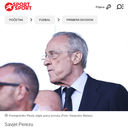
Prijava
Otvori profi
Ot
POČETNA
FUDBAL
PRIMERA DIVISION
Predsjedniku Reala stigla jasna poruka (Foto: Alejandro Matias)
Savjet Perezu