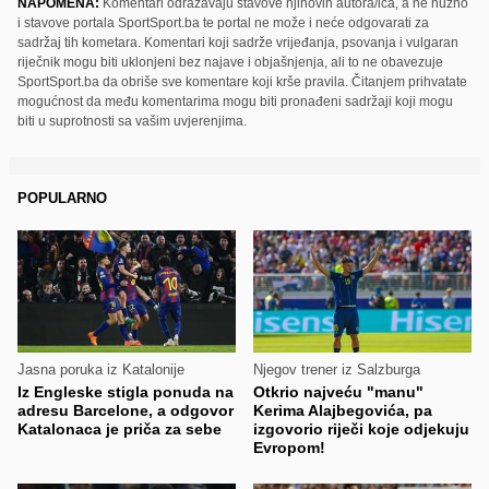
NAPOMENA:
Komentari odražavaju stavove njihovih autora/ica, a ne nužno
i stavove portala SportSport.ba te portal ne može i neće odgovarati za
sadržaj tih kometara. Komentari koji sadrže vrijeđanja, psovanja i vulgaran
riječnik mogu biti uklonjeni bez najave i objašnjenja, ali to ne obavezuje
SportSport.ba da obriše sve komentare koji krše pravila. Čitanjem prihvatate
mogućnost da među komentarima mogu biti pronađeni sadržaji koji mogu
biti u suprotnosti sa vašim uvjerenjima.
POPULARNO
Jasna poruka iz Katalonije
Njegov trener iz Salzburga
Iz Engleske stigla ponuda na
Otkrio najveću "manu"
adresu Barcelone, a odgovor
Kerima Alajbegovića, pa
Katalonaca je priča za sebe
izgovorio riječi koje odjekuju
Evropom!