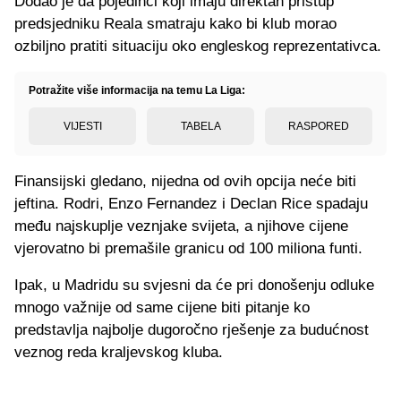
Dodao je da pojedinci koji imaju direktan pristup
predsjedniku Reala smatraju kako bi klub morao
ozbiljno pratiti situaciju oko engleskog reprezentativca.
Potražite više informacija na temu La Liga:
VIJESTI
TABELA
RASPORED
Finansijski gledano, nijedna od ovih opcija neće biti
jeftina. Rodri, Enzo Fernandez i Declan Rice spadaju
među najskuplje veznjake svijeta, a njihove cijene
vjerovatno bi premašile granicu od 100 miliona funti.
Ipak, u Madridu su svjesni da će pri donošenju odluke
mnogo važnije od same cijene biti pitanje ko
predstavlja najbolje dugoročno rješenje za budućnost
veznog reda kraljevskog kluba.