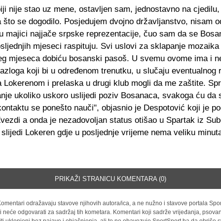
iji nije stao uz mene, ostavljen sam, jednostavno na cjedilu
 što se dogodilo. Posjedujem dvojno državljanstvo, nisam od
u majici najjače srpske reprezentacije, čuo sam da se Bosa
sljednjih mjeseci raspituju. Svi uslovi za sklapanje mozaika
ćeg mjeseca dobiću bosanski pasoš. U svemu ovome ima i n
razloga koji bi u određenom trenutku, u slučaju eventualnog 
a Lokerenom i prelaska u drugi klub mogli da me zaštite. S
nje ukoliko uskoro uslijedi poziv Bosanaca, svakoga ću da
ontaktu se ponešto nauči", objasnio je Despotović koji je p
Zvezdi a onda je nezadovoljan status otišao u Spartak iz Sub
slijedi Lokeren gdje u posljednje vrijeme nema veliku minut
PRIKAŽI STRANICU KOMENTARA (0)
omentari odražavaju stavove njihovih autora/ica, a ne nužno i stavove portala Spor
i neće odgovarati za sadržaj tih kometara. Komentari koji sadrže vrijeđanja, psovan