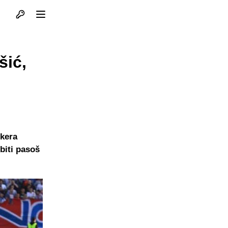
Otvori profil
Otvori meni
šić,
okera
biti pasoš