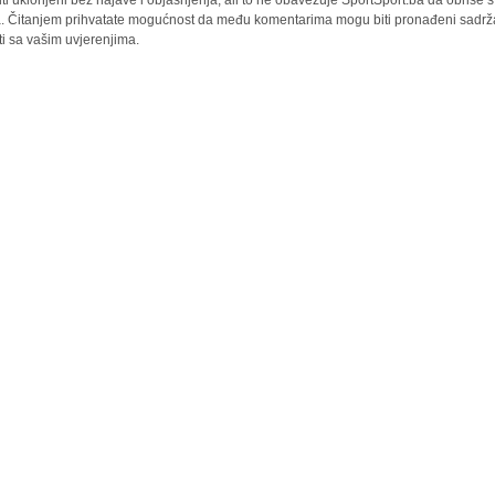
iti uklonjeni bez najave i objašnjenja, ali to ne obavezuje SportSport.ba da obriše
la. Čitanjem prihvatate mogućnost da među komentarima mogu biti pronađeni sadrža
ti sa vašim uvjerenjima.