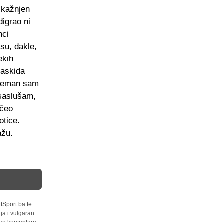
, kažnjen
igrao ni
nci
 su, dakle,
ekih
raskida
preman sam
 saslušam,
očeo
otice.
ažu.
tSport.ba te
ja i vulgaran