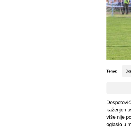
Teme:
Đo
Despotović 
kaženjen us
više nije p
oglasio u m