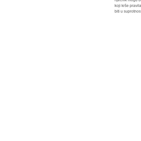
riječnik mogu b
koji krše pravi
biti u suprotnos