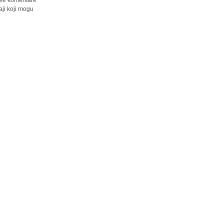
 sve komentare
ji koji mogu