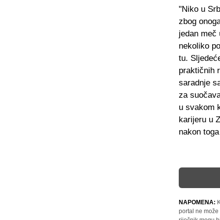
"Niko u Srb
zbog onoga
jedan meč 
nekoliko po
tu. Sljede
praktičnih 
saradnje s
za suočava
u svakom k
karijeru u 
nakon toga 
NAPOMENA:
K
portal ne može 