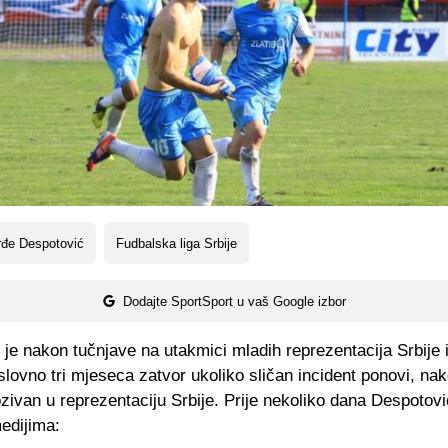
rđe Despotović
Fudbalska liga Srbije
Dodajte SportSport u vaš Google izbor
je nakon tučnjave na utakmici mladih reprezentacija Srbije 
lovno tri mjeseca zatvor ukoliko sličan incident ponovi, na
ozivan u reprezentaciju Srbije. Prije nekoliko dana Despotov
edijima: