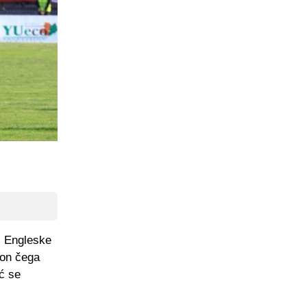
i Engleske
kon čega
ić se