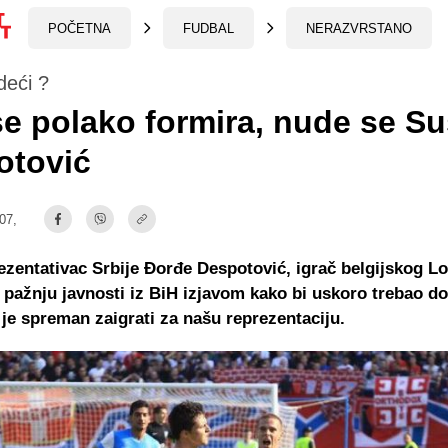
POČETNA
FUDBAL
NERAZVRSTANO
deći ?
e polako formira, nude se Su
otović
:07,
ezentativac Srbije Đorđe Despotović, igrač belgijskog L
 pažnju javnosti iz BiH izjavom kako bi uskoro trebao do
 je spreman zaigrati za našu reprezentaciju.