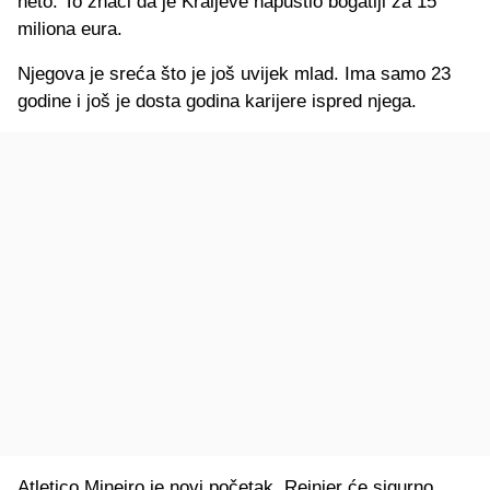
neto. To znači da je Kraljeve napustio bogatiji za 15
miliona eura.
Njegova je sreća što je još uvijek mlad. Ima samo 23
godine i još je dosta godina karijere ispred njega.
Atletico Mineiro je novi početak. Reinier će sigurno