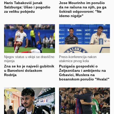
Haris Tabaković junak
Jose Mourinho im poručio
Salzburga: Ušao i pogodio
da ne računa na njih, pa ga
za veliku pobjedu
šokirali odgovorom: "Ne
idemo nigdje"
Njegov status u ekipi se drastično
Press-konferencija nakon
mijenja
utakmice prvog kola
Zna se ko je najveći gubitnik
Puzigaća gospodski o
u Barceloni dolaskom
Željezničaru i ambijentu na
Rodrija
Grbavici, Muslera na
bosanskom poručio "Hvala!"