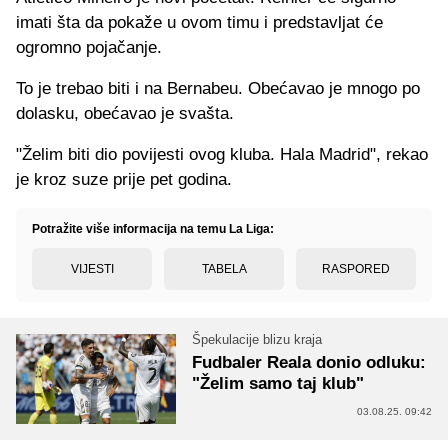
imati šta da pokaže u ovom timu i predstavljat će
ogromno pojačanje.
To je trebao biti i na Bernabeu. Obećavao je mnogo po
dolasku, obećavao je svašta.
"Želim biti dio povijesti ovog kluba. Hala Madrid", rekao
je kroz suze prije pet godina.
Potražite više informacija na temu La Liga:
VIJESTI
TABELA
RASPORED
Špekulacije blizu kraja
Fudbaler Reala donio odluku:
"Želim samo taj klub"
03.08.25. 09:42