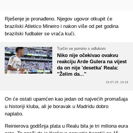
Rješenje je pronađeno. Njegov ugovor otkupit će
brazilski Atletico Mineiro i nakon više od pet godina
brazilski fudbaler se vraća kući.
Turčin se pomirio s odlukom
Niko nije očekivao ovakvu
reakciju Arde Gulera na vijest
da on nije 'desetka' Reala:
"Želim da..."
24.07.25. 14:19
On će ostati upamćen kao jedan od najvećih promašaja
u historiji kluba, ali je boravak u Madridu dobro
naplatio.
Reinierova godišnja plata u Realu bila je tri miliona eura