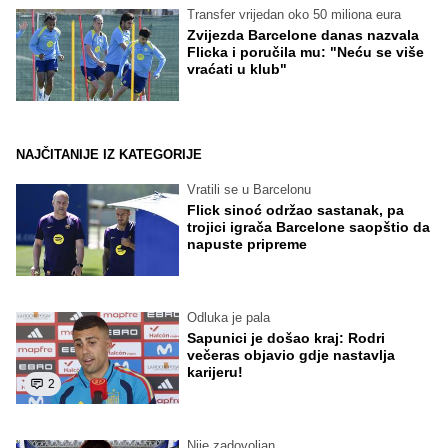
Transfer vrijedan oko 50 miliona eura
Zvijezda Barcelone danas nazvala
Flicka i poručila mu: "Neću se više
vraćati u klub"
NAJČITANIJE IZ KATEGORIJE
Vratili se u Barcelonu
Flick sinoć održao sastanak, pa
trojici igrača Barcelone saopštio da
napuste pripreme
Odluka je pala
Sapunici je došao kraj: Rodri
večeras objavio gdje nastavlja
karijeru!
2
Nije zadovoljan