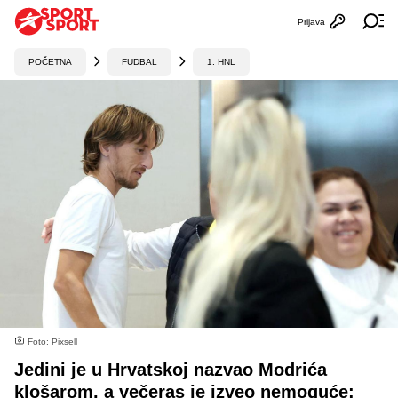
Prijava
Otvori profi
Ot
POČETNA
FUDBAL
1. HNL
Foto: Pixsell
Jedini je u Hrvatskoj nazvao Modrića
klošarom, a večeras je izveo nemoguće: