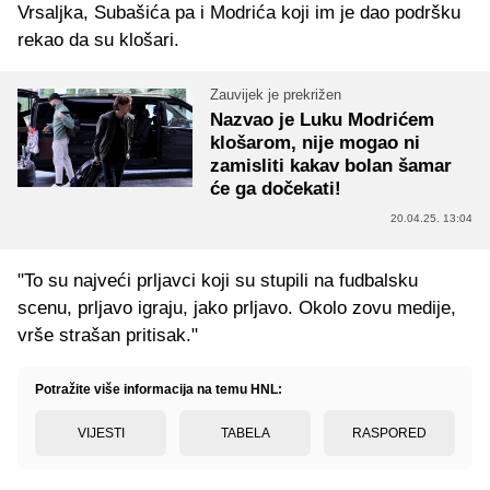
Vrsaljka, Subašića pa i Modrića koji im je dao podršku
rekao da su klošari.
Zauvijek je prekrižen
Nazvao je Luku Modrićem
klošarom, nije mogao ni
zamisliti kakav bolan šamar
će ga dočekati!
20.04.25. 13:04
"To su najveći prljavci koji su stupili na fudbalsku
scenu, prljavo igraju, jako prljavo. Okolo zovu medije,
vrše strašan pritisak."
Potražite više informacija na temu HNL:
VIJESTI
TABELA
RASPORED