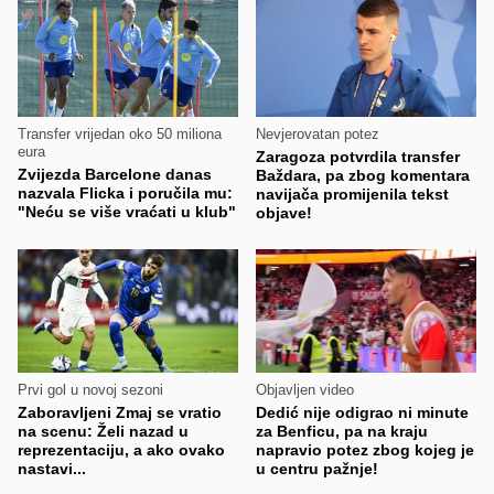
Transfer vrijedan oko 50 miliona
Nevjerovatan potez
eura
Zaragoza potvrdila transfer
Zvijezda Barcelone danas
Baždara, pa zbog komentara
nazvala Flicka i poručila mu:
navijača promijenila tekst
"Neću se više vraćati u klub"
objave!
Prvi gol u novoj sezoni
Objavljen video
Zaboravljeni Zmaj se vratio
Dedić nije odigrao ni minute
na scenu: Želi nazad u
za Benficu, pa na kraju
reprezentaciju, a ako ovako
napravio potez zbog kojeg je
nastavi...
u centru pažnje!