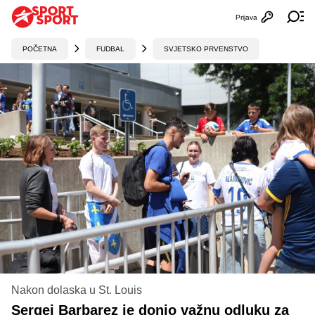
Prijava
Otvori profi
Ot
POČETNA
FUDBAL
SVJETSKO PRVENSTVO
Nakon dolaska u St. Louis
Sergej Barbarez je donio važnu odluku za