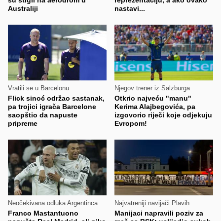
su stigli na aerodrom u
reprezentaciju, a ako ovako
Australiji
nastavi...
Vratili se u Barcelonu
Njegov trener iz Salzburga
Flick sinoć održao sastanak,
Otkrio najveću "manu"
pa trojici igrača Barcelone
Kerima Alajbegovića, pa
saopštio da napuste
izgovorio riječi koje odjekuju
pripreme
Evropom!
Neočekivana odluka Argentinca
Najvatreniji navijači Plavih
Franco Mastantuono
Manijaci napravili poziv za