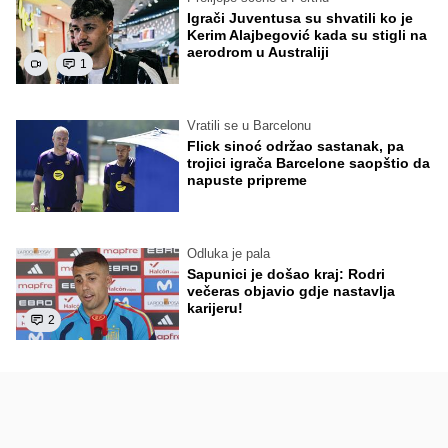
Igrači Juventusa su shvatili ko je
Kerim Alajbegović kada su stigli na
aerodrom u Australiji
1
Vratili se u Barcelonu
Flick sinoć održao sastanak, pa
trojici igrača Barcelone saopštio da
napuste pripreme
Odluka je pala
Sapunici je došao kraj: Rodri
večeras objavio gdje nastavlja
karijeru!
2