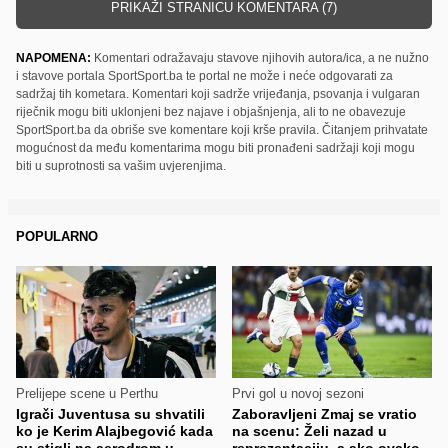
PRIKAŽI STRANICU KOMENTARA (7)
NAPOMENA:
Komentari odražavaju stavove njihovih autora/ica, a ne nužno
i stavove portala SportSport.ba te portal ne može i neće odgovarati za
sadržaj tih kometara. Komentari koji sadrže vrijeđanja, psovanja i vulgaran
riječnik mogu biti uklonjeni bez najave i objašnjenja, ali to ne obavezuje
SportSport.ba da obriše sve komentare koji krše pravila. Čitanjem prihvatate
mogućnost da među komentarima mogu biti pronađeni sadržaji koji mogu
biti u suprotnosti sa vašim uvjerenjima.
POPULARNO
Prelijepe scene u Perthu
Prvi gol u novoj sezoni
Igrači Juventusa su shvatili
Zaboravljeni Zmaj se vratio
ko je Kerim Alajbegović kada
na scenu: Želi nazad u