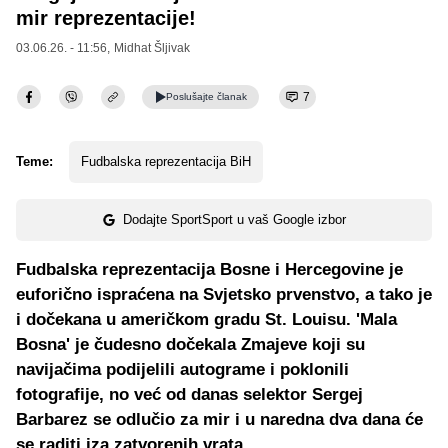
mir reprezentacije!
03.06.26. - 11:56,
Midhat Šljivak
7
Poslušajte
članak
Teme:
Fudbalska reprezentacija BiH
Dodajte SportSport u vaš Google izbor
Fudbalska reprezentacija Bosne i Hercegovine je
euforično ispraćena na Svjetsko prvenstvo, a tako je
i dočekana u američkom gradu St. Louisu. 'Mala
Bosna' je čudesno dočekala Zmajeve koji su
navijačima podijelili autograme i poklonili
fotografije, no već od danas selektor Sergej
Barbarez se odlučio za mir i u naredna dva dana će
se raditi iza zatvorenih vrata.