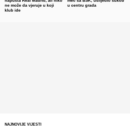
napušta Real Madrid, ali niko
meč sa BSK; uslijedio sukob
ne može da vjeruje u koji
u centru grada
klub ide
NAJNOVIJE VIJESTI