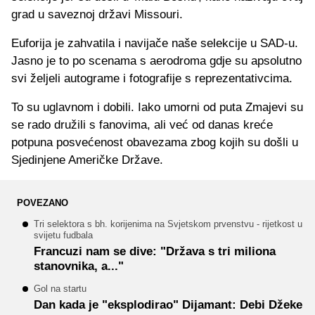
grad u saveznoj državi Missouri.
Euforija je zahvatila i navijače naše selekcije u SAD-u.
Jasno je to po scenama s aerodroma gdje su apsolutno
svi željeli autograme i fotografije s reprezentativcima.
To su uglavnom i dobili. Iako umorni od puta Zmajevi su
se rado družili s fanovima, ali već od danas kreće
potpuna posvećenost obavezama zbog kojih su došli u
Sjedinjene Američke Države.
POVEZANO
Tri selektora s bh. korijenima na Svjetskom prvenstvu - rijetkost u
svijetu fudbala
Francuzi nam se dive: "Država s tri miliona
stanovnika, a..."
Gol na startu
Dan kada je "eksplodirao" Dijamant: Debi Džeke