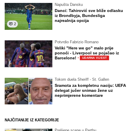
Napušta Dansku
Danci: Tahirović sve bliže odlasku
iz Brondbyja, Bundesliga
najrealnija opcija
2
Potvrdio Fabrizio Romano
Veliki "Here we go" malo prije
ponoći - Liverpool se pojačao iz
·
Barcelone!
UDARNA VIJEST
Tokom duela Sheriff - St. Gallen
Sramota za kompletnu naciju: UEFA
delegat jučer snimao žene uz
neprimjerene komentare
NAJČITANIJE IZ KATEGORIJE
Prelijepe scene u Perthu