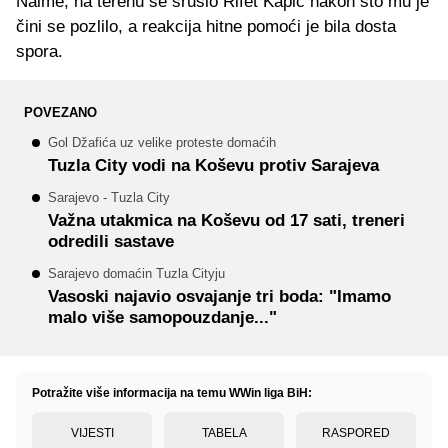
Naime, na terenu se srušio Rifet Kapić nakon što mu je
čini se pozlilo, a reakcija hitne pomoći je bila dosta
spora.
POVEZANO
Gol Džafića uz velike proteste domaćih
Tuzla City vodi na Koševu protiv Sarajeva
Sarajevo - Tuzla City
Važna utakmica na Koševu od 17 sati, treneri
odredili sastave
Sarajevo domaćin Tuzla Cityju
Vasoski najavio osvajanje tri boda: "Imamo
malo više samopouzdanje..."
Potražite više informacija na temu WWin liga BiH:
VIJESTI
TABELA
RASPORED