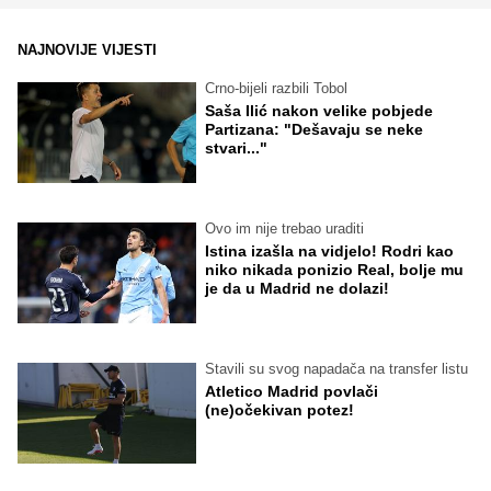
NAJNOVIJE VIJESTI
Crno-bijeli razbili Tobol
Saša Ilić nakon velike pobjede
Partizana: "Dešavaju se neke
stvari..."
Ovo im nije trebao uraditi
Istina izašla na vidjelo! Rodri kao
niko nikada ponizio Real, bolje mu
je da u Madrid ne dolazi!
Stavili su svog napadača na transfer listu
Atletico Madrid povlači
(ne)očekivan potez!