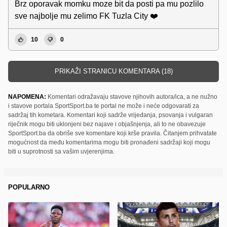
Brz oporavak momku moze bit da posti pa mu pozlilo
sve najbolje mu zelimo FK Tuzla City ❤️
10
0
PRIKAŽI STRANICU KOMENTARA (18)
NAPOMENA:
Komentari odražavaju stavove njihovih autora/ica, a ne nužno
i stavove portala SportSport.ba te portal ne može i neće odgovarati za
sadržaj tih kometara. Komentari koji sadrže vrijeđanja, psovanja i vulgaran
riječnik mogu biti uklonjeni bez najave i objašnjenja, ali to ne obavezuje
SportSport.ba da obriše sve komentare koji krše pravila. Čitanjem prihvatate
mogućnost da među komentarima mogu biti pronađeni sadržaji koji mogu
biti u suprotnosti sa vašim uvjerenjima.
POPULARNO