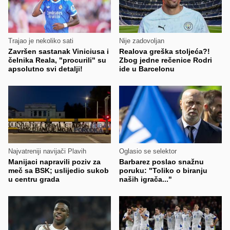
Trajao je nekoliko sati
Nije zadovoljan
Završen sastanak Viniciusa i
Realova greška stoljeća?!
čelnika Reala, "procurili" su
Zbog jedne rečenice Rodri
apsolutno svi detalji!
ide u Barcelonu
Najvatreniji navijači Plavih
Oglasio se selektor
Manijaci napravili poziv za
Barbarez poslao snažnu
meč sa BSK; uslijedio sukob
poruku: "Toliko o biranju
u centru grada
naših igrača..."