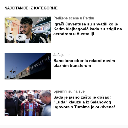
NAJČITANIJE IZ KATEGORIJE
Prelijepe scene u Perthu
Igrači Juventusa su shvatili ko je
Kerim Alajbegović kada su stigli na
aerodrom u Australiji
1
Jačaju tim
Barcelona oborila rekord novim
ulaznim transferom
Spremni su na sve
Sada je jasno zašto je došao:
"Luda" klauzula iz Salahovog
ugovora s Turcima je otkrivena!