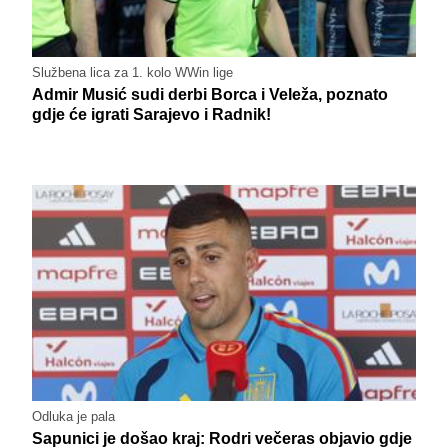
Službena lica za 1. kolo WWin lige
Admir Musić sudi derbi Borca i Veleža, poznato
gdje će igrati Sarajevo i Radnik!
Odluka je pala
Sapunici je došao kraj: Rodri večeras objavio gdje