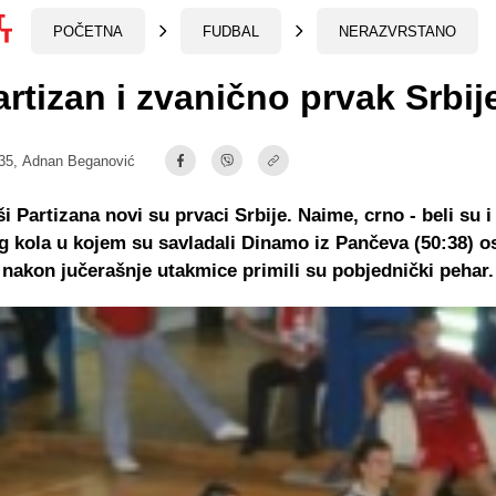
POČETNA
FUDBAL
NERAZVRSTANO
rtizan i zvanično prvak Srbij
35,
Adnan Beganović
 Partizana novi su prvaci Srbije. Naime, crno - beli su i 
g kola u kojem su savladali Dinamo iz Pančeva (50:38) os
 nakon jučerašnje utakmice primili su pobjednički pehar.