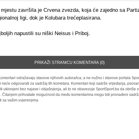
mjestu završila je Crvena zvezda, koja će zajedno sa Part
gionalnoj ligi, dok je Kolubara trećeplasirana.
boljih napustili su niški Neisus i Priboj.
PRIKAŽI STRANICU KOMENTARA (0)
omentari odražavaju stavove njihovih autora/ica, a ne nužno i stavove portala Spor
i neće odgovarati za sadržaj tih kometara. Komentari koji sadrže vrijeđanja, psovan
iti uklonjeni bez najave i objašnjenja, ali to ne obavezuje SportSport.ba da obriše
la. Čitanjem prihvatate mogućnost da među komentarima mogu biti pronađeni sadrža
ti sa vašim uvjerenjima.