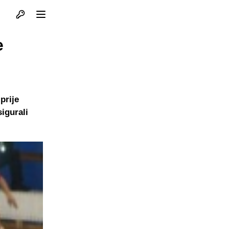
Otvori profil
Otvori meni
e
prije
igurali