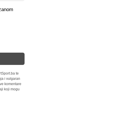
izanom
tSport.ba te
ja i vulgaran
 sve komentare
ji koji mogu