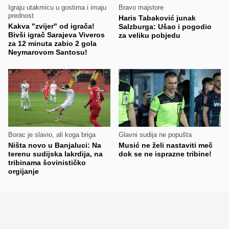
Igraju utakmicu u gostima i imaju
Bravo majstore
prednost
Haris Tabaković junak
Kakva "zvijer" od igrača!
Salzburga: Ušao i pogodio
Bivši igrač Sarajeva Viveros
za veliku pobjedu
za 12 minuta zabio 2 gola
Neymarovom Santosu!
Borac je slavio, ali koga briga
Glavni sudija ne popušta
Ništa novo u Banjaluci: Na
Musić ne želi nastaviti meč
terenu sudijska lakrdija, na
dok se ne isprazne tribine!
tribinama šovinističko
orgijanje