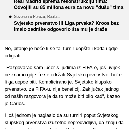
Real Madrid sprema rekonstrukciju tima:
Odvojili su 85 miliona eura za novu "dušu" tima
Govorio i o Perezu, Realu...
Svjetsko prvenstvo ili Liga prvaka? Kroos bez
imalo zadrške odgovorio šta mu je draže
No, pitanje je hoće li se taj turnir uopšte i kada i gdje
odigrati...
"Razgovarao sam jučer s ljudima iz FIFA-e, još uvijek
ne znamo gdje će se održati Svjetsko prvenstvo, hoće
li ga uopće biti. Komplicirano je. Svjetsko klupsko
prvenstvo, za FIFA-u, nije beneficij. Zaključak jednog
od naših razgovora je da to može biti bilo kad", kazao
je Carlos.
I još jednom je naglasio da su turniri poput Svjetskog
klupskog prvenstva izuzetno nepredvidljivi, da znaju da