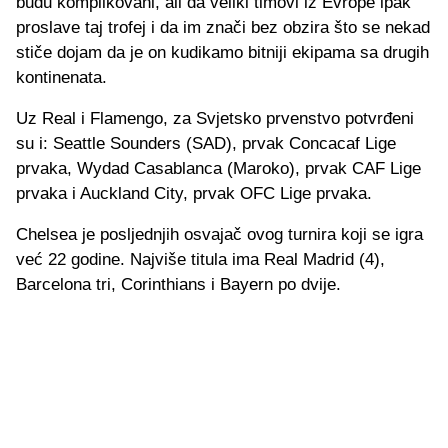
budu komplikovani, ali da veliki timovi iz Evrope ipak
proslave taj trofej i da im znači bez obzira što se nekad
stiče dojam da je on kudikamo bitniji ekipama sa drugih
kontinenata.
Uz Real i Flamengo, za Svjetsko prvenstvo potvrđeni
su i: Seattle Sounders (SAD), prvak Concacaf Lige
prvaka, Wydad Casablanca (Maroko), prvak CAF Lige
prvaka i Auckland City, prvak OFC Lige prvaka.
Chelsea je posljednjih osvajač ovog turnira koji se igra
već 22 godine. Najviše titula ima Real Madrid (4),
Barcelona tri, Corinthians i Bayern po dvije.