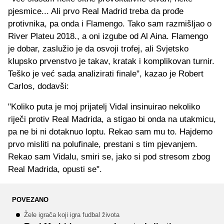
pjesmice... Ali prvo Real Madrid treba da prođe
protivnika, pa onda i Flamengo. Tako sam razmišljao o
River Plateu 2018., a oni izgube od Al Aina. Flamengo
je dobar, zaslužio je da osvoji trofej, ali Svjetsko
klupsko prvenstvo je takav, kratak i komplikovan turnir.
Teško je već sada analizirati finale", kazao je Robert
Carlos, dodavši:
"Koliko puta je moj prijatelj Vidal insinuirao nekoliko
riječi protiv Real Madrida, a stigao bi onda na utakmicu,
pa ne bi ni dotaknuo loptu. Rekao sam mu to. Hajdemo
prvo misliti na polufinale, prestani s tim pjevanjem.
Rekao sam Vidalu, smiri se, jako si pod stresom zbog
Real Madrida, opusti se".
POVEZANO
Žele igrača koji igra fudbal života