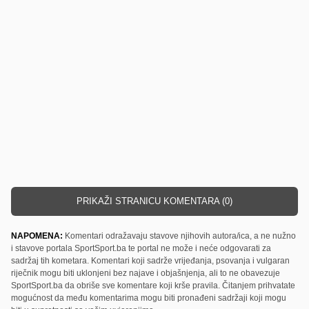
PRIKAŽI STRANICU KOMENTARA (0)
NAPOMENA:
Komentari odražavaju stavove njihovih autora/ica, a ne nužno
i stavove portala SportSport.ba te portal ne može i neće odgovarati za
sadržaj tih kometara. Komentari koji sadrže vrijeđanja, psovanja i vulgaran
riječnik mogu biti uklonjeni bez najave i objašnjenja, ali to ne obavezuje
SportSport.ba da obriše sve komentare koji krše pravila. Čitanjem prihvatate
mogućnost da među komentarima mogu biti pronađeni sadržaji koji mogu