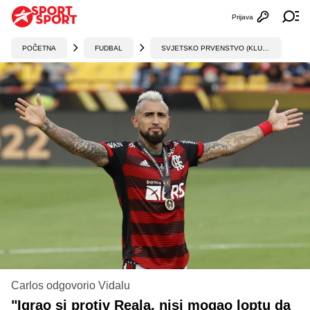
Prijava
Otvori profi
Ot
POČETNA
FUDBAL
SVJETSKO PRVENSTVO (KLUBOVI)
Carlos odgovorio Vidalu
"Igrao si protiv Reala, nisi mogao loptu da