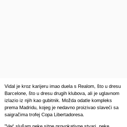
Vidal je kroz karijeru imao duela s Realom, što u dresu
Barcelone, što u dresu drugih klubova, ali je uglavnom
izlazio iz njih kao gubitnik. Možda odatle kompleks
prema Madridu, kojeg je nedavno proizivao slaveći sa
saigračima trofej Copa Libertadoresa.
"Već slušam neke sitne provokativne stvari, neke