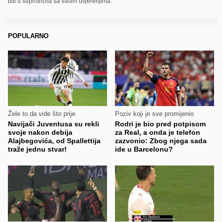
biti u suprotnosti sa vašim uvjerenjima.
POPULARNO
Žele to da vide što prije
Poziv koji je sve promijenio
Navijači Juventusa su rekli
Rodri je bio pred potpisom
svoje nakon debija
za Real, a onda je telefon
Alajbegovića, od Spallettija
zazvonio: Zbog njega sada
traže jednu stvar!
ide u Barcelonu?