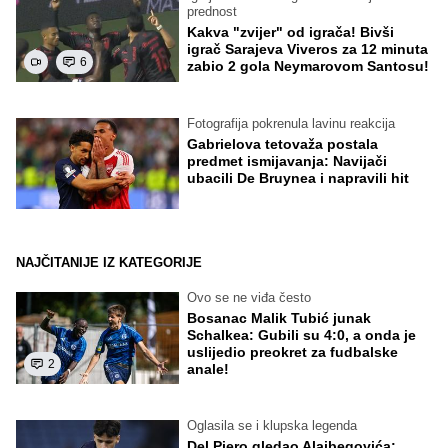
prednost
Kakva "zvijer" od igrača! Bivši
igrač Sarajeva Viveros za 12 minuta
6
zabio 2 gola Neymarovom Santosu!
Fotografija pokrenula lavinu reakcija
Gabrielova tetovaža postala
predmet ismijavanja: Navijači
ubacili De Bruynea i napravili hit
NAJČITANIJE IZ KATEGORIJE
Ovo se ne viđa često
Bosanac Malik Tubić junak
Schalkea: Gubili su 4:0, a onda je
uslijedio preokret za fudbalske
2
anale!
Oglasila se i klupska legenda
Del Piero gledao Alajbegovića: