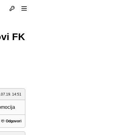
Otvori profil
Otvori meni
ovi FK
.07.19. 14:51
romocija
Odgovori