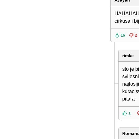
Avayan
HAHAHAHAH
cirkusa i b
16
2
rimke
sto je b
svijesn
najlosi
kurac s
pitara
1
Roman