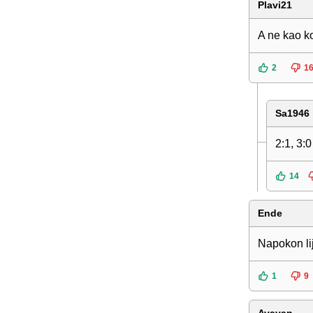
Plavi21
A ne kao ko
2
1
Sa1946
2:1, 3:0
14
Ende
Napokon lij
1
9