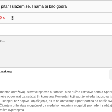
pitar I slazem se, I nama bi bilo godra
5
araktera
mentari odražavaju stavove njihovih autora/ica, a ne nužno i stavove portala Sport
 neće odgovarati za sadržaj tih kometara. Komentari koji sadrže vrijeđanja, psovanj
i uklonjeni bez najave i objašnjenja, ali to ne obavezuje SportSport.ba da obriše 
a. Čitanjem prihvatate mogućnost da među komentarima mogu biti pronađeni sadržaji
 vašim uvjerenjima.