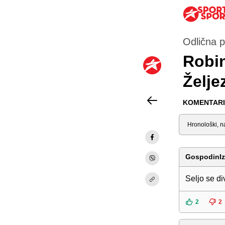
Odlična p
Robin
Želje
KOMENTARI 
Sortiraj
GospodinIz
Seljo se di
2
2