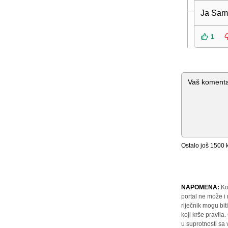
Ja Sam 
1
Komentar
Ostalo još
1500
k
NAPOMENA:
Ko
portal ne može i
riječnik mogu bit
koji krše pravil
u suprotnosti sa