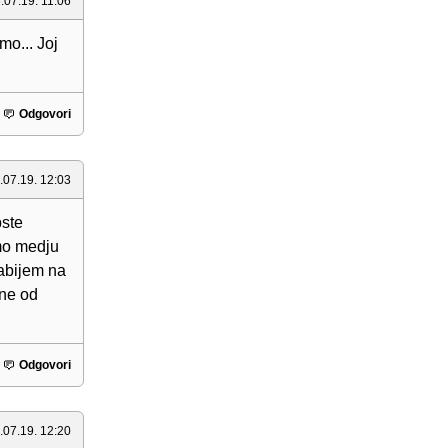
.07.19. 11:06
... Joj
Odgovori
.07.19. 12:03
pste
smo medju
abijem na
ne od
Odgovori
.07.19. 12:20