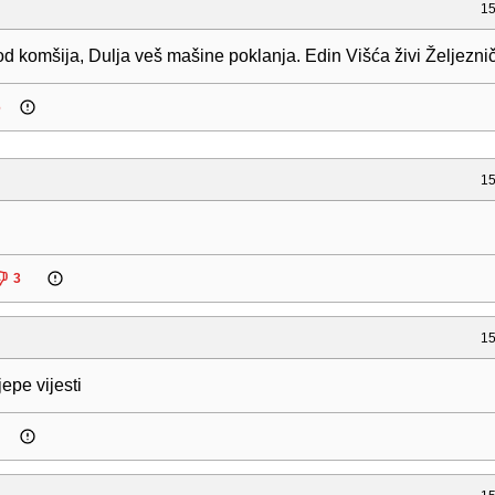
15
d komšija, Dulja veš mašine poklanja. Edin Višća živi Željeznič
6
15
3
15
epe vijesti