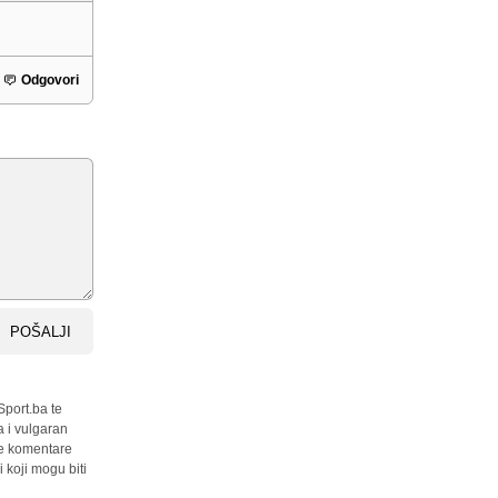
Odgovori
POŠALJI
Sport.ba te
a i vulgaran
sve komentare
 koji mogu biti