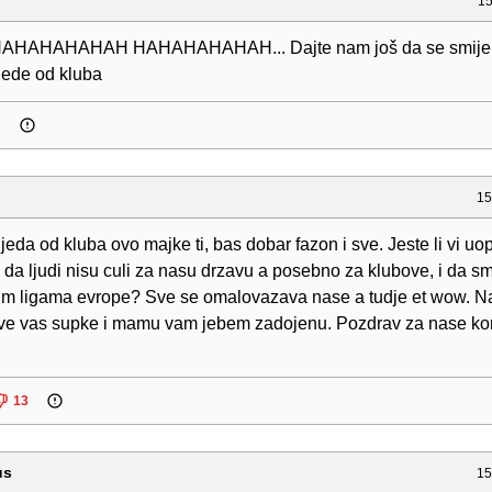
15
AHAHAHAH HAHAHAHAHAH... Dajte nam još da se smijemo
ijede od kluba
15
ijeda od kluba ovo majke ti, bas dobar fazon i sve. Jeste li vi uo
i da ljudi nisu culi za nasu drzavu a posebno za klubove, i da 
jim ligama evrope? Sve se omalovazava nase a tudje et wow. N
ve vas supke i mamu vam jebem zadojenu. Pozdrav za nase ko
13
us
15