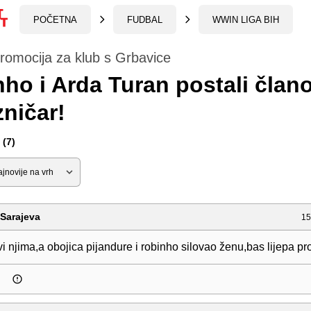
POČETNA
FUDBAL
WWIN LIGA BIH
romocija za klub s Grbavice
ho i Arda Turan postali član
zničar!
(7)
Sarajeva
15
vi njima,a obojica pijandure i robinho silovao ženu,bas lijepa p