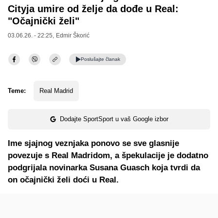
Cityja umire od želje da dođe u Real:
"Očajnički želi"
03.06.26. - 22:25,
Edmir Škorić
Poslušajte
članak
Teme:
Real Madrid
Dodajte SportSport u vaš Google izbor
Ime sjajnog veznjaka ponovo se sve glasnije
povezuje s Real Madridom, a špekulacije je dodatno
podgrijala novinarka Susana Guasch koja tvrdi da
on očajnički želi doći u Real.