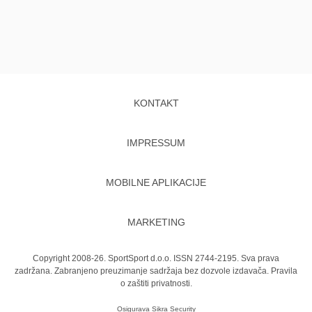
KONTAKT
IMPRESSUM
MOBILNE APLIKACIJE
MARKETING
Copyright 2008-26. SportSport d.o.o. ISSN 2744-2195. Sva prava
zadržana. Zabranjeno preuzimanje sadržaja bez dozvole izdavača.
Pravila
o zaštiti privatnosti.
Osigurava
Sikra Security