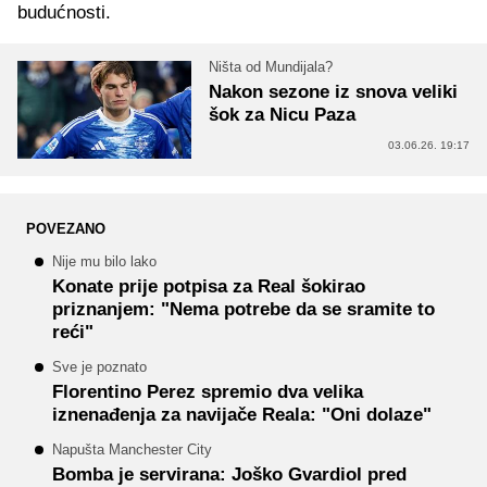
budućnosti.
Ništa od Mundijala?
Nakon sezone iz snova veliki
šok za Nicu Paza
03.06.26. 19:17
POVEZANO
Nije mu bilo lako
Konate prije potpisa za Real šokirao
priznanjem: "Nema potrebe da se sramite to
reći"
Sve je poznato
Florentino Perez spremio dva velika
iznenađenja za navijače Reala: "Oni dolaze"
Napušta Manchester City
Bomba je servirana: Joško Gvardiol pred