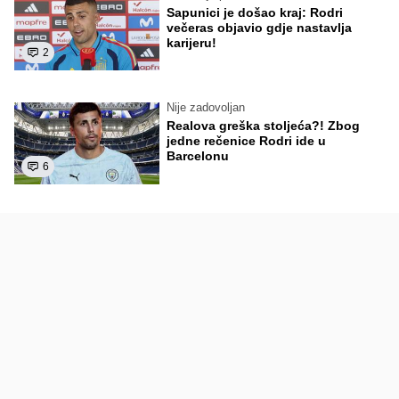
Sapunici je došao kraj: Rodri
večeras objavio gdje nastavlja
karijeru!
2
Nije zadovoljan
Realova greška stoljeća?! Zbog
jedne rečenice Rodri ide u
Barcelonu
6