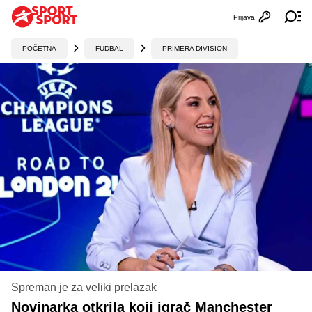
Prijava
Otvori profi
Ot
POČETNA
FUDBAL
PRIMERA DIVISION
Spreman je za veliki prelazak
Novinarka otkrila koji igrač Manchester