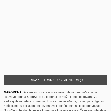
PRIKAŽI STRANICU KOMENTARA (0)
NAPOMENA:
Komentari odražavaju stavove njihovih autora/ica, a ne nužno
i stavove portala SportSport.ba te portal ne može i neće odgovarati za
sadržaj tih kometara. Komentari koji sadrže vrijeđanja, psovanja i vulgaran
riječnik mogu biti uklonjeni bez najave i objašnjenja, ali to ne obavezuje
SportSport.ba da obriše sve komentare koji krše pravila. Čitanjem prihvatate