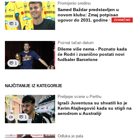
Promijenio sredinu
Samed Baždar predstavljen u
novom klubu: Zmaj potpisao
·
ugovor do 2031. godine
ZVANIČNO
1
Poznat tačan datum
Dileme više nema - Poznato kada
će Rodri i zvanično postati novi
fudbaler Barcelone
1
NAJČITANIJE IZ KATEGORIJE
Prelijepe scene u Perthu
Igrači Juventusa su shvatili ko je
Kerim Alajbegović kada su stigli na
aerodrom u Australiji
1
Odluka je pala