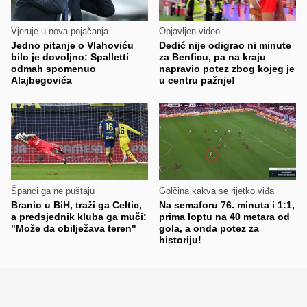
Vjeruje u nova pojačanja
Objavljen video
Jedno pitanje o Vlahoviću
Dedić nije odigrao ni minute
bilo je dovoljno: Spalletti
za Benficu, pa na kraju
odmah spomenuo
napravio potez zbog kojeg je
Alajbegovića
u centru pažnje!
Španci ga ne puštaju
Golčina kakva se rijetko viđa
Branio u BiH, traži ga Celtic,
Na semaforu 76. minuta i 1:1,
a predsjednik kluba ga muči:
prima loptu na 40 metara od
"Može da obilježava teren"
gola, a onda potez za
historiju!