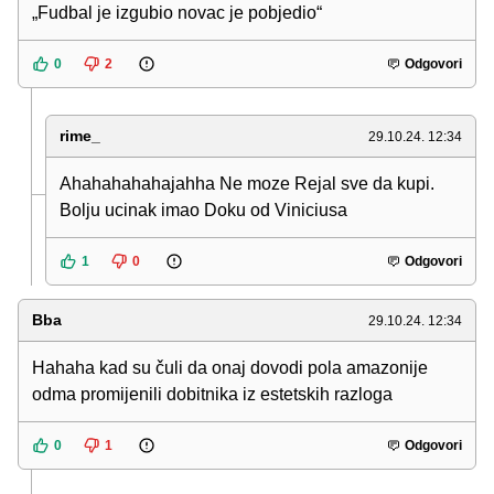
„Fudbal je izgubio novac je pobjedio“
0
2
Odgovori
rime_
29.10.24. 12:34
Ahahahahahajahha Ne moze Rejal sve da kupi.
Bolju ucinak imao Doku od Viniciusa
1
0
Odgovori
Bba
29.10.24. 12:34
Hahaha kad su čuli da onaj dovodi pola amazonije
odma promijenili dobitnika iz estetskih razloga
0
1
Odgovori