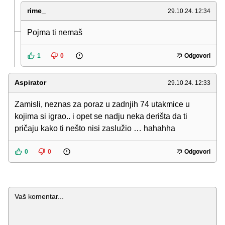
rime_
29.10.24. 12:34
Pojma ti nemaš
1
0
Odgovori
Aspirator
29.10.24. 12:33
Zamisli, neznas za poraz u zadnjih 74 utakmice u
kojima si igrao.. i opet se nadju neka derišta da ti
pričaju kako ti nešto nisi zaslužio … hahahha
0
0
Odgovori
Komentar