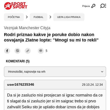
Prijava
Otvori profi
Ot
POČETNA
FUDBAL
UEFA LIGA PRVAKA
Veznjak Manchester Cityja
Rodri priznao kakve je poruke dobio nakon
osvajanja Zlatne lopte: "Mnogi su mi to rekli"
5
KOMENTARI (5)
Sortiraj
user1676235346
29.10.24. 12:34
Da si je zasluzio nisi prosjecan si igrac normalno da ce
ti slagat da si zasluzio jer si im saigrac trebo si prvo
zahvalit Seiku sto je uplatio dobar iznos da je dobijes