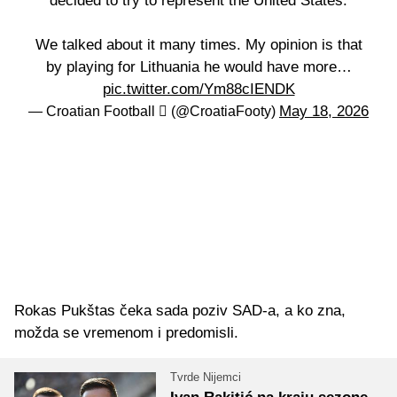
decided to try to represent the United States.
We talked about it many times. My opinion is that
by playing for Lithuania he would have more…
pic.twitter.com/Ym88cIENDK
May 18, 2026
— Croatian Football  (@CroatiaFooty)
Rokas Pukštas čeka sada poziv SAD-a, a ko zna,
možda se vremenom i predomisli.
Tvrde Nijemci