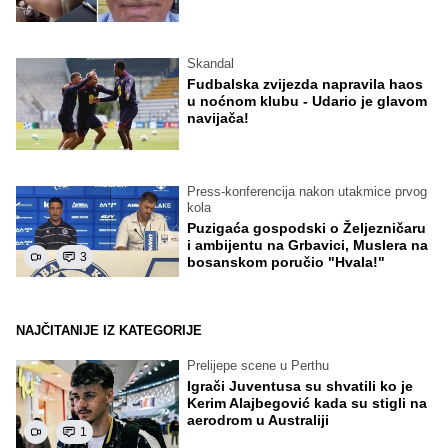
Skandal
Fudbalska zvijezda napravila haos
u noćnom klubu - Udario je glavom
navijača!
Press-konferencija nakon utakmice prvog
kola
Puzigaća gospodski o Željezničaru
i ambijentu na Grbavici, Muslera na
3
bosanskom poručio "Hvala!"
NAJČITANIJE IZ KATEGORIJE
Prelijepe scene u Perthu
Igrači Juventusa su shvatili ko je
Kerim Alajbegović kada su stigli na
aerodrom u Australiji
1