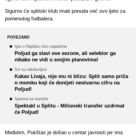
Sigurno će splitski klub imati ponuda već ovo ljeto za
pomenutog fudbalera.
POVEZANO
Igre u Hajduku nisu zapažene
Poljud ga slavi ove sezone, ali selektor ga
nikako ne vidi u svojim planovima!
Svi su oduševljeni
Kakav Livaja, nije mu ni blizu: Split samo priča
o momku koji će donijeti nestvarnu cifru na
Poljud!
Sprema se transfer
Spektakl u Splitu - Milionski transfer uzdrmat
će Poljud!
Međutim, Pukštas je došao u centar javnosti jer ima