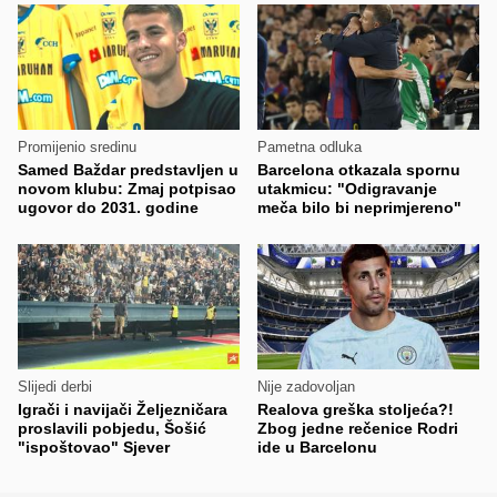
Promijenio sredinu
Pametna odluka
Samed Baždar predstavljen u
Barcelona otkazala spornu
novom klubu: Zmaj potpisao
utakmicu: "Odigravanje
ugovor do 2031. godine
meča bilo bi neprimjereno"
Slijedi derbi
Nije zadovoljan
Igrači i navijači Željezničara
Realova greška stoljeća?!
proslavili pobjedu, Šošić
Zbog jedne rečenice Rodri
"ispoštovao" Sjever
ide u Barcelonu