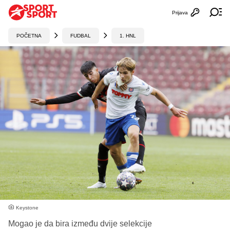
Prijava
Otvori profi
Ot
POČETNA
FUDBAL
1. HNL
Keystone
Mogao je da bira između dvije selekcije