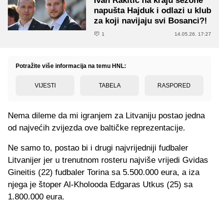
Ivan Rakitić na kraju sezone
napušta Hajduk i odlazi u klub
za koji navijaju svi Bosanci?!
1
14.05.26. 17:27
Potražite više informacija na temu HNL:
VIJESTI
TABELA
RASPORED
Nema dileme da mi igranjem za Litvaniju postao jedna
od najvećih zvijezda ove baltičke reprezentacije.
Ne samo to, postao bi i drugi najvrijedniji fudbaler
Litvanijer jer u trenutnom rosteru najviše vrijedi Gvidas
Gineitis (22) fudbaler Torina sa 5.500.000 eura, a iza
njega je štoper Al-Kholooda Edgaras Utkus (25) sa
1.800.000 eura.