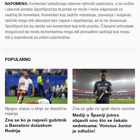
NAPOMENA:
Komentari odražavaju stavove njihovih autora/ica, a ne nužno
i stavove portala SportSport.ba te portal ne može i neće odgovarati za
sadržaj tih kometara. Komentari koji sadrže vrijeđanja, psovanja i vulgaran
riječnik mogu biti uklonjeni bez najave i objašnjenja, ali to ne obavezuje
SportSport.ba da obriše sve komentare koji krše pravila. Čitanjem prihvatate
mogućnost da među komentarima mogu biti pronađeni sadržaji koji mogu
biti u suprotnosti sa vašim uvjerenjima.
POPULARNO
Njegov status u ekipi se drastično
Zna se gdje će igrati iduće sezone
mijenja
Mediji u Španiji jutros
Zna se ko je najveći gubitnik
objavili ono što se čekalo
u Barceloni dolaskom
sedmicama: Vinicius Junior
Rodrija
je odlučio!