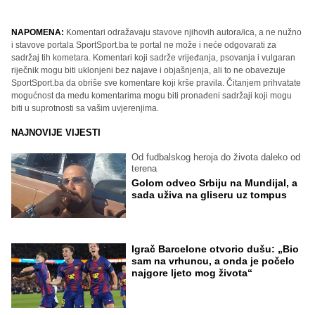
NAPOMENA:
Komentari odražavaju stavove njihovih autora/ica, a ne nužno
i stavove portala SportSport.ba te portal ne može i neće odgovarati za
sadržaj tih kometara. Komentari koji sadrže vrijeđanja, psovanja i vulgaran
riječnik mogu biti uklonjeni bez najave i objašnjenja, ali to ne obavezuje
SportSport.ba da obriše sve komentare koji krše pravila. Čitanjem prihvatate
mogućnost da među komentarima mogu biti pronađeni sadržaji koji mogu
biti u suprotnosti sa vašim uvjerenjima.
NAJNOVIJE VIJESTI
Od fudbalskog heroja do života daleko od
terena
Golom odveo Srbiju na Mundijal, a
sada uživa na gliseru uz tompus
Igrač Barcelone otvorio dušu: „Bio
sam na vrhuncu, a onda je počelo
najgore ljeto mog života“