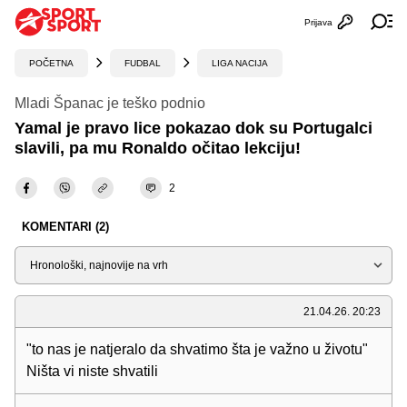
Prijava
Otvori profi
Ot
POČETNA
FUDBAL
LIGA NACIJA
Mladi Španac je teško podnio
Yamal je pravo lice pokazao dok su Portugalci
slavili, pa mu Ronaldo očitao lekciju!
2
KOMENTARI (2)
Sortiraj
21.04.26. 20:23
"to nas je natjeralo da shvatimo šta je važno u životu"
Ništa vi niste shvatili