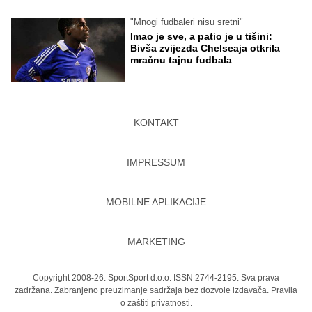
"Mnogi fudbaleri nisu sretni"
Imao je sve, a patio je u tišini:
Bivša zvijezda Chelseaja otkrila
mračnu tajnu fudbala
KONTAKT
IMPRESSUM
MOBILNE APLIKACIJE
MARKETING
Copyright 2008-26. SportSport d.o.o. ISSN 2744-2195. Sva prava
zadržana. Zabranjeno preuzimanje sadržaja bez dozvole izdavača.
Pravila
o zaštiti privatnosti.