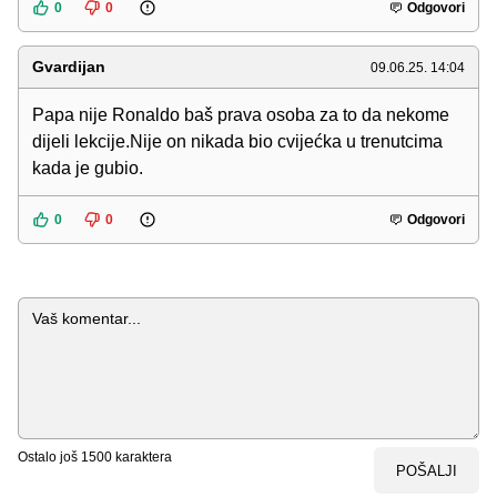
0
0
Odgovori
Gvardijan
09.06.25. 14:04
Papa nije Ronaldo baš prava osoba za to da nekome
dijeli lekcije.Nije on nikada bio cvijećka u trenutcima
kada je gubio.
0
0
Odgovori
Komentar
Ostalo još
1500
karaktera
POŠALJI