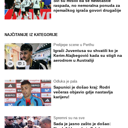
Svi su mislili da se Newcastle
raspada, no nemoralna ponuda za
njemačkog igrača govori drugačije
NAJČITANIJE IZ KATEGORIJE
Prelijepe scene u Perthu
Igrači Juventusa su shvatili ko je
Kerim Alajbegović kada su stigli na
aerodrom u Australiji
1
Odluka je pala
Sapunici je došao kraj: Rodri
večeras objavio gdje nastavlja
karijeru!
Spremni su na sve
Sada je jasno zašto je došao: