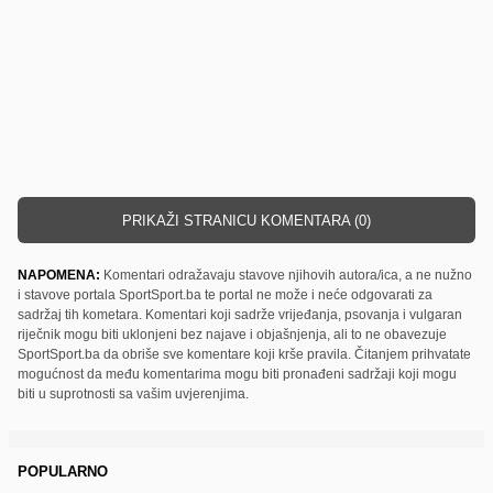
PRIKAŽI STRANICU KOMENTARA (0)
NAPOMENA:
Komentari odražavaju stavove njihovih autora/ica, a ne nužno
i stavove portala SportSport.ba te portal ne može i neće odgovarati za
sadržaj tih kometara. Komentari koji sadrže vrijeđanja, psovanja i vulgaran
riječnik mogu biti uklonjeni bez najave i objašnjenja, ali to ne obavezuje
SportSport.ba da obriše sve komentare koji krše pravila. Čitanjem prihvatate
mogućnost da među komentarima mogu biti pronađeni sadržaji koji mogu
biti u suprotnosti sa vašim uvjerenjima.
POPULARNO