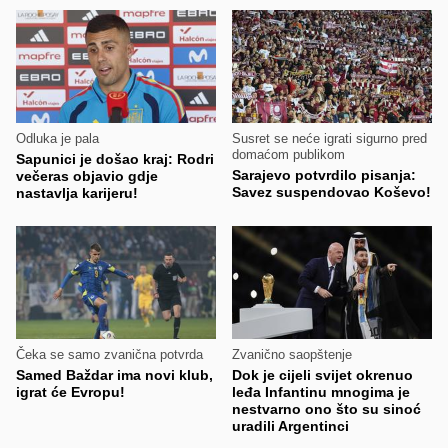
Odluka je pala
Susret se neće igrati sigurno pred
domaćom publikom
Sapunici je došao kraj: Rodri
Sarajevo potvrdilo pisanja:
večeras objavio gdje
Savez suspendovao Koševo!
nastavlja karijeru!
Čeka se samo zvanična potvrda
Zvanično saopštenje
Samed Baždar ima novi klub,
Dok je cijeli svijet okrenuo
igrat će Evropu!
leđa Infantinu mnogima je
nestvarno ono što su sinoć
uradili Argentinci