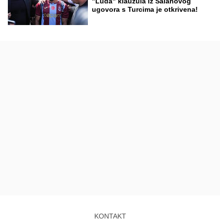
"Luda" klauzula iz Salahovog
ugovora s Turcima je otkrivena!
KONTAKT