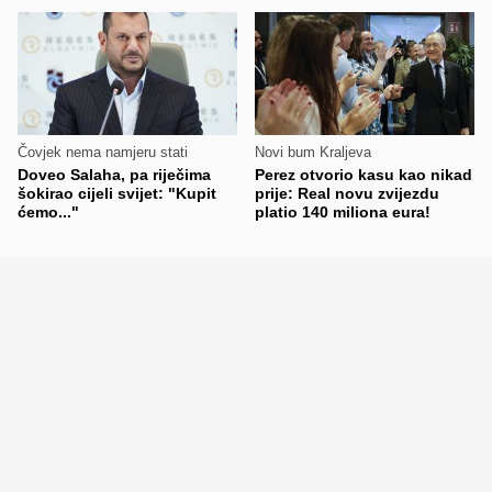
Čovjek nema namjeru stati
Novi bum Kraljeva
Doveo Salaha, pa riječima
Perez otvorio kasu kao nikad
šokirao cijeli svijet: "Kupit
prije: Real novu zvijezdu
ćemo..."
platio 140 miliona eura!