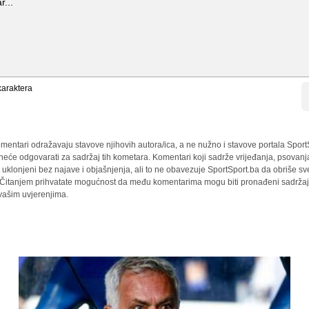
araktera
mentari odražavaju stavove njihovih autora/ica, a ne nužno i stavove portala Sport
 neće odgovarati za sadržaj tih kometara. Komentari koji sadrže vrijeđanja, psovanj
i uklonjeni bez najave i objašnjenja, ali to ne obavezuje SportSport.ba da obriše 
a. Čitanjem prihvatate mogućnost da među komentarima mogu biti pronađeni sadržaji
 vašim uvjerenjima.