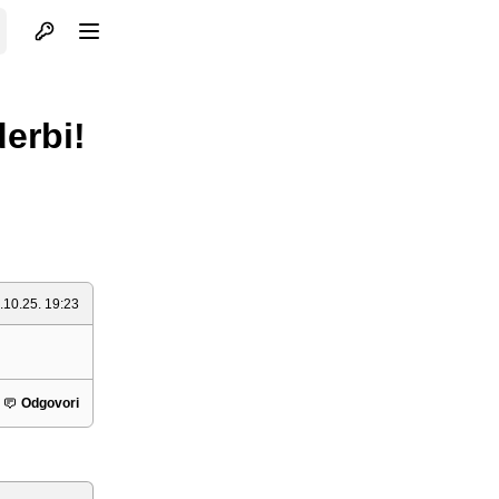
Otvori profil
Otvori meni
erbi!
.10.25. 19:23
Odgovori