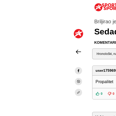
Briljirao 
Sedad
KOMENTARI 
Sortiraj
user175969
Propalitet
0
0
Komentar