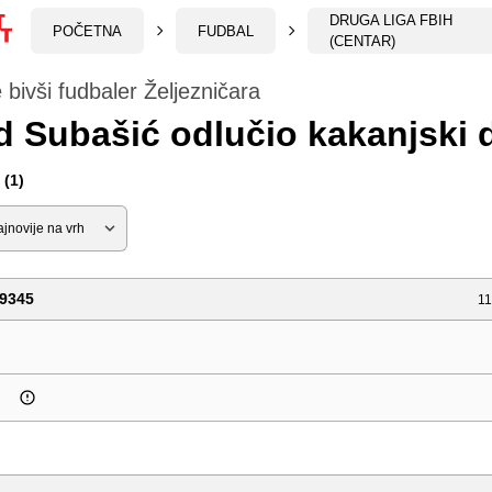
DRUGA LIGA FBIH
POČETNA
FUDBAL
(CENTAR)
je bivši fudbaler Željezničara
 Subašić odlučio kakanjski d
(1)
9345
11