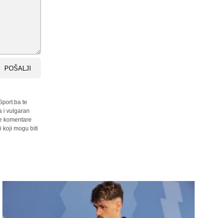
POŠALJI
Sport.ba te
a i vulgaran
sve komentare
 koji mogu biti