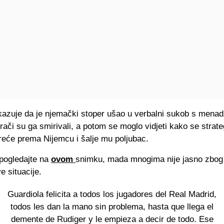
azuje da je njemački stoper ušao u verbalni sukob s mena
grači su ga smirivali, a potom se moglo vidjeti kako se strate
reće prema Nijemcu i šalje mu poljubac.
 pogledajte na
ovom
snimku, mada mnogima nije jasno zbog
e situacije.
Guardiola felicita a todos los jugadores del Real Madrid,
todos les dan la mano sin problema, hasta que llega el
demente de Rudiger y le empieza a decir de todo. Ese