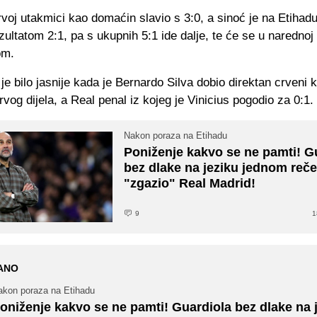
rvoj utakmici kao domaćin slavio s 3:0, a sinoć je na Etiha
rezultatom 2:1, pa s ukupnih 5:1 ide dalje, te će se u narednoj 
om.
je bilo jasnije kada je Bernardo Silva dobio direktan crveni 
vog dijela, a Real penal iz kojeg je Vinicius pogodio za 0:1.
Nakon poraza na Etihadu
Poniženje kakvo se ne pamti! G
bez dlake na jeziku jednom reč
"zgazio" Real Madrid!
9
1
ANO
akon poraza na Etihadu
oniženje kakvo se ne pamti! Guardiola bez dlake na 