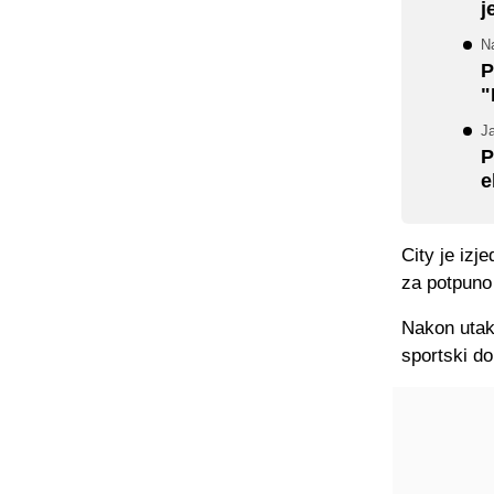
j
Na
P
"
J
P
e
City je izj
za potpuno 
Nakon utak
sportski do