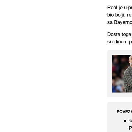
Real je u p
bio bolji, 
sa Bayern
Dosta toga 
sredinom pr
POVEZ
N
P