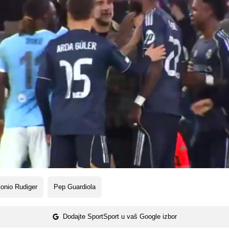
onio Rudiger
Pep Guardiola
Dodajte SportSport u vaš Google izbor