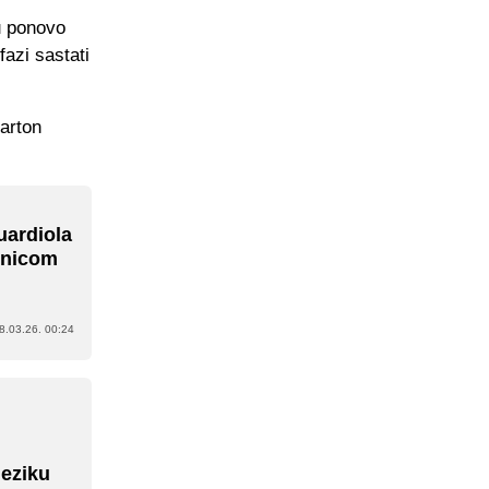
du ponovo
fazi sastati
karton
uardiola
enicom
8.03.26. 00:24
jeziku