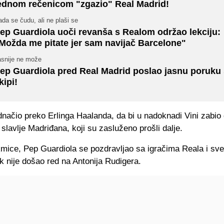
ednom rečenicom "zgazio" Real Madrid!
da se čudu, ali ne plaši se
ep Guardiola uoči revanša s Realom održao lekciju:
Možda me pitate jer sam navijač Barcelone"
asnije ne može
ep Guardiola pred Real Madrid poslao jasnu poruku 
kipi!
ednačio preko Erlinga Haalanda, da bi u nadoknadi Vini zabio 
slavlje Madriđana, koji su zasluženo prošli dalje.
mice, Pep Guardiola se pozdravljao sa igračima Reala i sve 
k nije došao red na Antonija Rudigera.