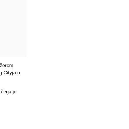
džerom
g Cityja u
 čega je