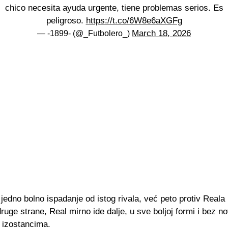
chico necesita ayuda urgente, tiene problemas serios. Es
peligroso.
https://t.co/6W8e6aXGFg
March 18, 2026
— -1899- (@_Futbolero_)
 jedno bolno ispadanje od istog rivala, već peto protiv Reala 
ruge strane, Real mirno ide dalje, u sve boljoj formi i bez no
 izostancima.