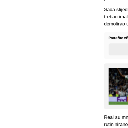
Sada slijed
trebao imat
demolirao 
Potražite v
Real su mno
rutininiran