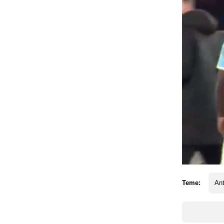
Teme:
Ant