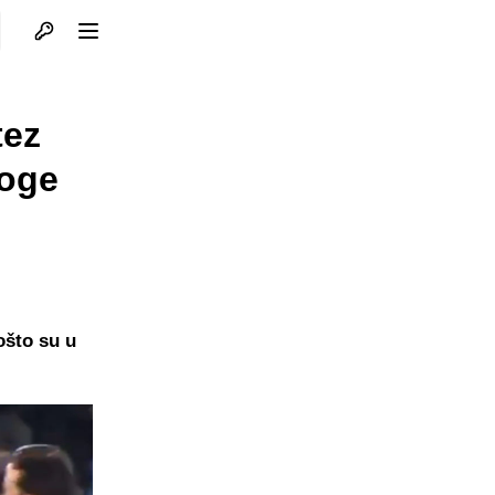
Otvori profil
Otvori meni
tez
noge
ošto su u