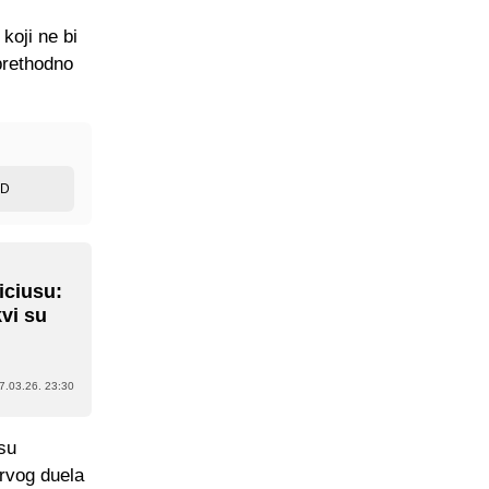
koji ne bi
 prethodno
ED
iciusu:
kvi su
7.03.26. 23:30
 su
prvog duela