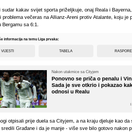
i sudar kakav svijet sporta priželjkuje, onaj Reala i Bayerna, 
i problema večeras na Allianz-Areni protiv Atalante, koju je
u Bergamu sa 6:1.
iše informacija na temu Liga prvaka:
VIJESTI
TABELA
RASPOR
Nakon utakmice sa Cityjem
Ponovno se priča o penalu i Vin
Sada je sve otkrio i pokazao ka
odnosi u Realu
1
gi otpisali prije duela sa Cityjem, a na kraju djeluje kao da
o sredili Građane i da je manje - više sve bilo gotovo nakon 