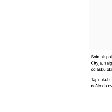
Snimak pok
Cityja, sai
odlasku ok
Taj 'sukob'
došlo do ov