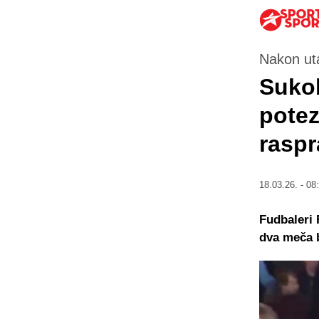
Nakon ut
Sukob
potez
raspr
18.03.26. - 08
Fudbaleri 
dva meča b