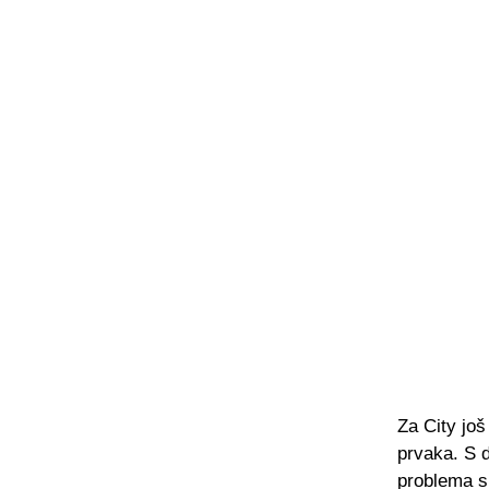
Za City još
prvaka. S d
problema s