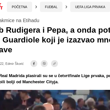
POČETNA
FUDBAL
UEFA LIGA PRVAKA
akmice na Etihadu
 Rudigera i Pepa, a onda po
 Guardiole koji je izazvao m
ave
:22,
Edmir Škorić
Real Madrida plasirali su se u četvrtfinale Lige prvaka, p
ili bolji od Manchester Cityja.