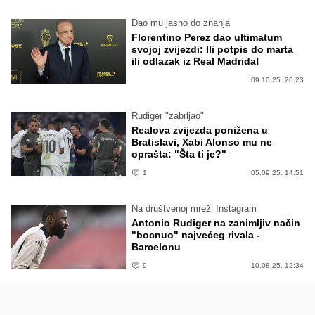
Dao mu jasno do znanja
Florentino Perez dao ultimatum
svojoj zvijezdi: Ili potpis do marta
ili odlazak iz Real Madrida!
09.10.25. 20:23
Rudiger "zabrljao"
Realova zvijezda ponižena u
Bratislavi, Xabi Alonso mu ne
oprašta: "Šta ti je?"
1
05.09.25. 14:51
Na društvenoj mreži Instagram
Antonio Rudiger na zanimljiv način
"bocnuo" najvećeg rivala -
Barcelonu
9
10.08.25. 12:34