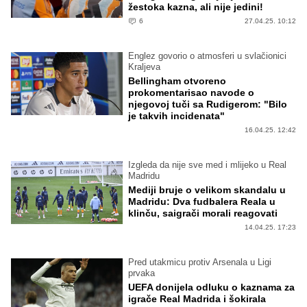
žestoka kazna, ali nije jedini!
6
27.04.25. 10:12
Englez govorio o atmosferi u svlačionici
Kraljeva
Bellingham otvoreno
prokomentarisao navode o
njegovoj tuči sa Rudigerom: "Bilo
je takvih incidenata"
16.04.25. 12:42
Izgleda da nije sve med i mlijeko u Real
Madridu
Mediji bruje o velikom skandalu u
Madridu: Dva fudbalera Reala u
klinču, saigrači morali reagovati
14.04.25. 17:23
Pred utakmicu protiv Arsenala u Ligi
prvaka
UEFA donijela odluku o kaznama za
igrače Real Madrida i šokirala