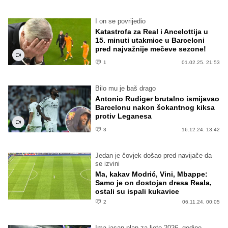
I on se povrijedio
Katastrofa za Real i Ancelottija u
15. minuti utakmice u Barceloni
pred najvažnije mečeve sezone!
1
01.02.25. 21:53
Bilo mu je baš drago
Antonio Rudiger brutalno ismijavao
Barcelonu nakon šokantnog kiksa
protiv Leganesa
3
16.12.24. 13:42
Jedan je čovjek došao pred navijače da
se izvini
Ma, kakav Modrić, Vini, Mbappe:
Samo je on dostojan dresa Reala,
ostali su ispali kukavice
2
06.11.24. 00:05
Ima jasan plan za ljeto 2026. godine