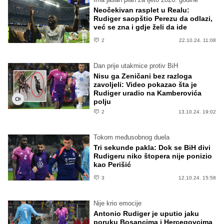
Neočekivan rasplet u Realu:
Rudiger saopštio Perezu da odlazi,
već se zna i gdje želi da ide
2
22.10.24. 11:08
Dan prije utakmice protiv BiH
Nisu ga Zeničani bez razloga
zavoljeli: Video pokazao šta je
Rudiger uradio na Kamberovića
polju
2
13.10.24. 19:02
Tokom međusobnog duela
Tri sekunde pakla: Dok se BiH divi
Rudigeru niko štopera nije ponizio
kao Perišić
3
12.10.24. 15:58
Nije krio emocije
Antonio Rudiger je uputio jaku
poruku Bosancima i Hercegovcima