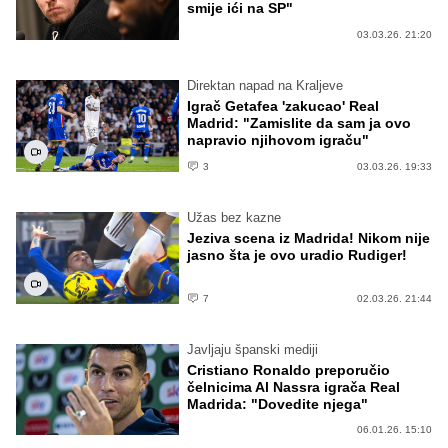
smije ići na SP"
03.03.26. 21:20
Direktan napad na Kraljeve
Igrač Getafea 'zakucao' Real
Madrid: "Zamislite da sam ja ovo
napravio njihovom igraču"
3
03.03.26. 19:33
Užas bez kazne
Jeziva scena iz Madrida! Nikom nije
jasno šta je ovo uradio Rudiger!
7
02.03.26. 21:44
Javljaju španski mediji
Cristiano Ronaldo preporučio
čelnicima Al Nassra igrača Real
Madrida: "Dovedite njega"
06.01.26. 15:10