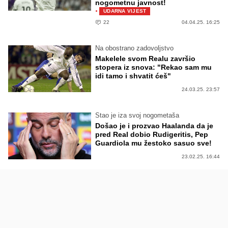
nogometnu javnost!
·
UDARNA VIJEST
22
04.04.25. 16:25
Na obostrano zadovoljstvo
Makelele svom Realu završio
stopera iz snova: "Rekao sam mu
idi tamo i shvatit ćeš"
24.03.25. 23:57
Stao je iza svoj nogometaša
Došao je i prozvao Haalanda da je
pred Real dobio Rudigeritis, Pep
Guardiola mu žestoko sasuo sve!
23.02.25. 16:44