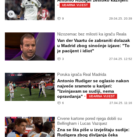
Antonio Rudiger žestoko kažnjen!
·
UDARNA VIJEST
9
29.04.25. 20:39
Nizozemac bez milosti ka igraču Reala
Van der Vaartu će zabraniti dolazak
u Madrid zbog sinoćnje izjave: "To
je pacijent i idiot"
3
27.04.25. 12:52
Poruka igrača Real Madrida
Antonio Rudiger se oglasio nakon
najveće sramote u karijeri:
"Izvinjavam se sudiji, nema
·
opravdanja"
UDARNA VIJEST
6
27.04.25. 11:16
Crvene kartone pored njega dobili su
Bellingham i Lucas Vazquez
Zna se šta piše u izvještaju sudije:
Rudigera zbog divljanja čeka