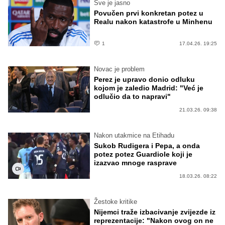
Sve je jasno
Povučen prvi konkretan potez u
Realu nakon katastrofe u Minhenu
1
17.04.26. 19:25
Novac je problem
Perez je upravo donio odluku
kojom je zaledio Madrid: "Već je
odlučio da to napravi"
21.03.26. 09:38
Nakon utakmice na Etihadu
Sukob Rudigera i Pepa, a onda
potez potez Guardiole koji je
izazvao mnoge rasprave
18.03.26. 08:22
Žestoke kritike
Nijemci traže izbacivanje zvijezde iz
reprezentacije: "Nakon ovog on ne