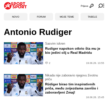
Prijava
Otvori profi
Ot
NOVO
FORUM
MOJE TEME
TABELE
Antonio Rudiger
Sasvim iskren
Rudiger napokon otkrio šta mu je
bio jedini cilj u Real Madridu
2
19.06.26. 13:55
Nikada nije zaboravio njegovu životnu
priču
Rüdiger birao tim inspirativnih
priča, među zvijezdama završio i
zaboravljeni Zmaj!
16.06.26. 15:45