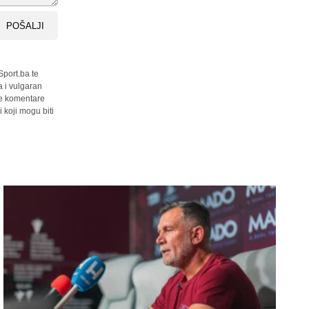
POŠALJI
Sport.ba te
a i vulgaran
sve komentare
 koji mogu biti