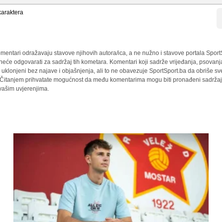
araktera
mentari odražavaju stavove njihovih autora/ica, a ne nužno i stavove portala Sport
 neće odgovarati za sadržaj tih kometara. Komentari koji sadrže vrijeđanja, psovanj
i uklonjeni bez najave i objašnjenja, ali to ne obavezuje SportSport.ba da obriše 
a. Čitanjem prihvatate mogućnost da među komentarima mogu biti pronađeni sadržaji
 vašim uvjerenjima.