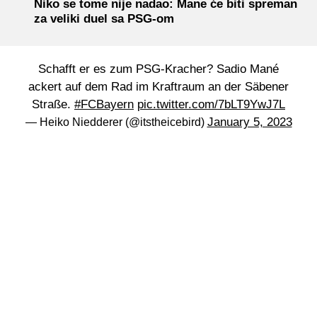
Niko se tome nije nadao: Mane će biti spreman
za veliki duel sa PSG-om
Schafft er es zum PSG-Kracher? Sadio Mané
ackert auf dem Rad im Kraftraum an der Säbener
Straße.
#FCBayern
pic.twitter.com/7bLT9YwJ7L
January 5, 2023
— Heiko Niedderer (@itstheicebird)