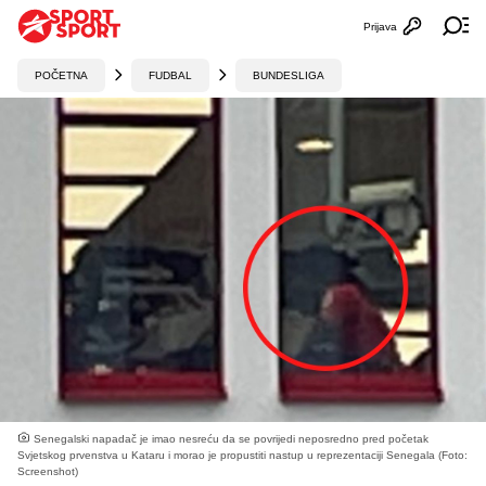
Prijava
Otvori profi
Ot
POČETNA
FUDBAL
BUNDESLIGA
Senegalski napadač je imao nesreću da se povrijedi neposredno pred početak
Svjetskog prvenstva u Kataru i morao je propustiti nastup u reprezentaciji Senegala (Foto:
Screenshot)