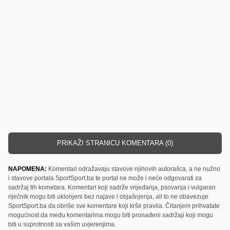
PRIKAŽI STRANICU KOMENTARA (0)
NAPOMENA:
Komentari odražavaju stavove njihovih autora/ica, a ne nužno
i stavove portala SportSport.ba te portal ne može i neće odgovarati za
sadržaj tih kometara. Komentari koji sadrže vrijeđanja, psovanja i vulgaran
riječnik mogu biti uklonjeni bez najave i objašnjenja, ali to ne obavezuje
SportSport.ba da obriše sve komentare koji krše pravila. Čitanjem prihvatate
mogućnost da među komentarima mogu biti pronađeni sadržaji koji mogu
biti u suprotnosti sa vašim uvjerenjima.