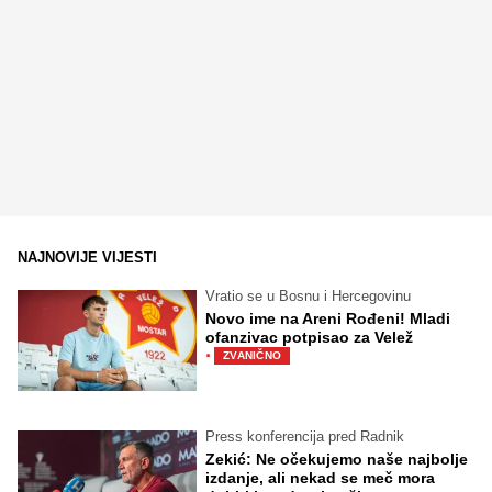
NAJNOVIJE VIJESTI
Vratio se u Bosnu i Hercegovinu
Novo ime na Areni Rođeni! Mladi
ofanzivac potpisao za Velež
·
ZVANIČNO
Press konferencija pred Radnik
Zekić: Ne očekujemo naše najbolje
izdanje, ali nekad se meč mora