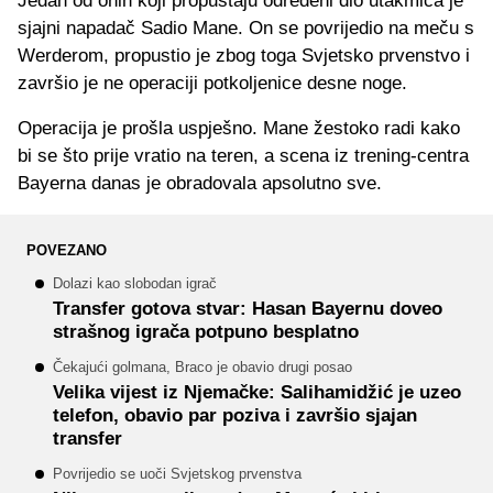
Jedan od onih koji propuštaju određeni dio utakmica je
sjajni napadač Sadio Mane. On se povrijedio na meču s
Werderom, propustio je zbog toga Svjetsko prvenstvo i
završio je ne operaciji potkoljenice desne noge.
Operacija je prošla uspješno. Mane žestoko radi kako
bi se što prije vratio na teren, a scena iz trening-centra
Bayerna danas je obradovala apsolutno sve.
POVEZANO
Dolazi kao slobodan igrač
Transfer gotova stvar: Hasan Bayernu doveo
strašnog igrača potpuno besplatno
Čekajući golmana, Braco je obavio drugi posao
Velika vijest iz Njemačke: Salihamidžić je uzeo
telefon, obavio par poziva i završio sjajan
transfer
Povrijedio se uoči Svjetskog prvenstva