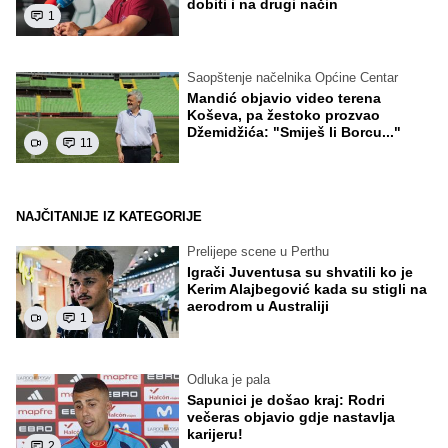
dobiti i na drugi način
1
Saopštenje načelnika Općine Centar
Mandić objavio video terena
Koševa, pa žestoko prozvao
Džemidžića: "Smiješ li Borcu..."
11
NAJČITANIJE IZ KATEGORIJE
Prelijepe scene u Perthu
Igrači Juventusa su shvatili ko je
Kerim Alajbegović kada su stigli na
aerodrom u Australiji
1
Odluka je pala
Sapunici je došao kraj: Rodri
večeras objavio gdje nastavlja
karijeru!
2