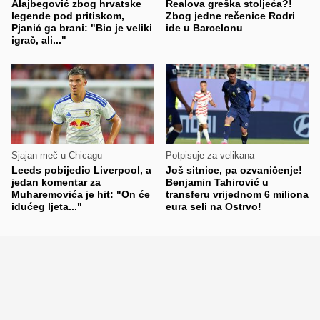
Alajbegović zbog hrvatske
Realova greška stoljeća?!
legende pod pritiskom,
Zbog jedne rečenice Rodri
Pjanić ga brani: "Bio je veliki
ide u Barcelonu
igrač, ali..."
Sjajan meč u Chicagu
Potpisuje za velikana
Leeds pobijedio Liverpool, a
Još sitnice, pa ozvaničenje!
jedan komentar za
Benjamin Tahirović u
Muharemovića je hit: "On će
transferu vrijednom 6 miliona
idućeg ljeta..."
eura seli na Ostrvo!