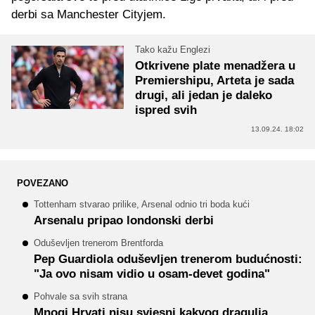
derbi sa Manchester Cityjem.
Tako kažu Englezi
Otkrivene plate menadžera u
Premiershipu, Arteta je sada
drugi, ali jedan je daleko
ispred svih
13.09.24. 18:02
POVEZANO
Tottenham stvarao prilike, Arsenal odnio tri boda kući
Arsenalu pripao londonski derbi
Oduševljen trenerom Brentforda
Pep Guardiola oduševljen trenerom budućnosti:
"Ja ovo nisam vidio u osam-devet godina"
Pohvale sa svih strana
Mnogi Hrvati nisu svjesni kakvog dragulja