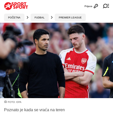
Prijava
Otvori profi
Ot
POČETNA
FUDBAL
PREMIER LEAGUE
FOTO: EPA
Poznato je kada se vraća na teren