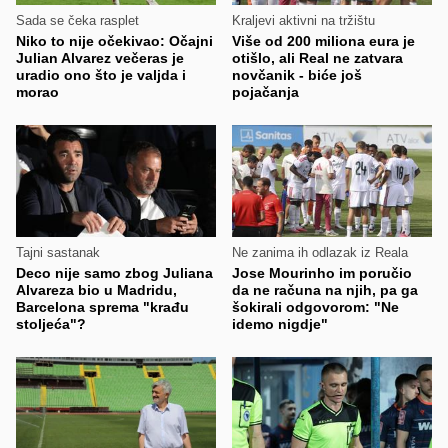
Sada se čeka rasplet
Kraljevi aktivni na tržištu
Niko to nije očekivao: Očajni
Više od 200 miliona eura je
Julian Alvarez večeras je
otišlo, ali Real ne zatvara
uradio ono što je valjda i
novčanik - biće još
morao
pojačanja
Tajni sastanak
Ne zanima ih odlazak iz Reala
Deco nije samo zbog Juliana
Jose Mourinho im poručio
Alvareza bio u Madridu,
da ne računa na njih, pa ga
Barcelona sprema "krađu
šokirali odgovorom: "Ne
stoljeća"?
idemo nigdje"