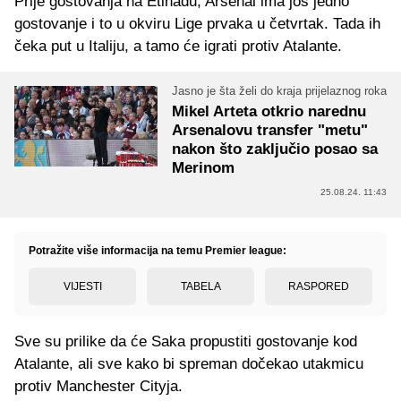
Prije gostovanja na Etihadu, Arsenal ima još jedno
gostovanje i to u okviru Lige prvaka u četvrtak. Tada ih
čeka put u Italiju, a tamo će igrati protiv Atalante.
Jasno je šta želi do kraja prijelaznog roka
Mikel Arteta otkrio narednu
Arsenalovu transfer "metu"
nakon što zaključio posao sa
Merinom
25.08.24. 11:43
Potražite više informacija na temu Premier league:
VIJESTI
TABELA
RASPORED
Sve su prilike da će Saka propustiti gostovanje kod
Atalante, ali sve kako bi spreman dočekao utakmicu
protiv Manchester Cityja.