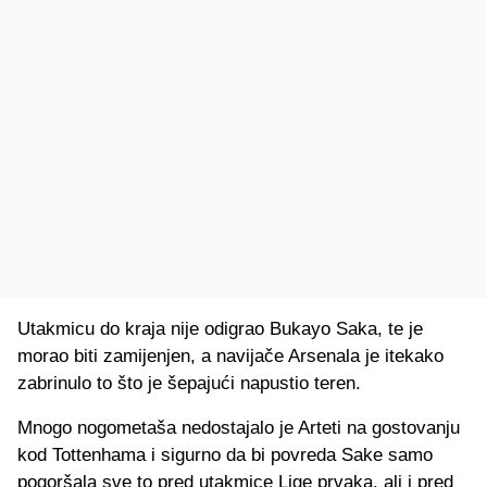
Utakmicu do kraja nije odigrao Bukayo Saka, te je
morao biti zamijenjen, a navijače Arsenala je itekako
zabrinulo to što je šepajući napustio teren.
Mnogo nogometaša nedostajalo je Arteti na gostovanju
kod Tottenhama i sigurno da bi povreda Sake samo
pogoršala sve to pred utakmice Lige prvaka, ali i pred