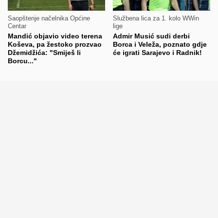
Saopštenje načelnika Općine
Službena lica za 1. kolo WWin
Centar
lige
Mandić objavio video terena
Admir Musić sudi derbi
Koševa, pa žestoko prozvao
Borca i Veleža, poznato gdje
Džemidžića: "Smiješ li
će igrati Sarajevo i Radnik!
Borcu..."