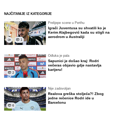
NAJČITANIJE IZ KATEGORIJE
Prelijepe scene u Perthu
Igrači Juventusa su shvatili ko je
Kerim Alajbegović kada su stigli na
aerodrom u Australiji
1
Odluka je pala
Sapunici je došao kraj: Rodri
večeras objavio gdje nastavlja
karijeru!
2
Nije zadovoljan
Realova greška stoljeća?! Zbog
jedne rečenice Rodri ide u
Barcelonu
6