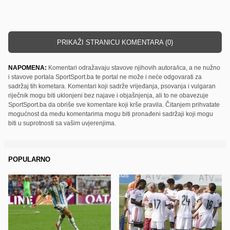
PRIKAŽI STRANICU KOMENTARA (0)
NAPOMENA:
Komentari odražavaju stavove njihovih autora/ica, a ne nužno
i stavove portala SportSport.ba te portal ne može i neće odgovarati za
sadržaj tih kometara. Komentari koji sadrže vrijeđanja, psovanja i vulgaran
riječnik mogu biti uklonjeni bez najave i objašnjenja, ali to ne obavezuje
SportSport.ba da obriše sve komentare koji krše pravila. Čitanjem prihvatate
mogućnost da među komentarima mogu biti pronađeni sadržaji koji mogu
biti u suprotnosti sa vašim uvjerenjima.
POPULARNO