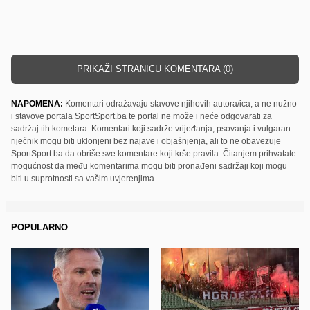
PRIKAŽI STRANICU KOMENTARA (0)
NAPOMENA:
Komentari odražavaju stavove njihovih autora/ica, a ne nužno
i stavove portala SportSport.ba te portal ne može i neće odgovarati za
sadržaj tih kometara. Komentari koji sadrže vrijeđanja, psovanja i vulgaran
riječnik mogu biti uklonjeni bez najave i objašnjenja, ali to ne obavezuje
SportSport.ba da obriše sve komentare koji krše pravila. Čitanjem prihvatate
mogućnost da među komentarima mogu biti pronađeni sadržaji koji mogu
biti u suprotnosti sa vašim uvjerenjima.
POPULARNO