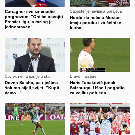
Carragher sve iznenadio
Saopštenje navijača Sarajeva
prognozom: "Oni će osvojiti
Horde zla neće u Mostar,
Premier ligu, a razlog je
imaju poruku i za čelnike
jednostavan"
kluba
Čovjek nema namjeru stati
Bravo majstore
Doveo Salaha, pa riječima
Haris Tabaković junak
šokirao cijeli svijet: "Kupit
Salzburga: Ušao i pogodio
ćemo..."
za veliku pobjedu