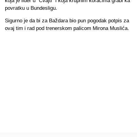
koja je lider u "Cvajti" i koja krupnim koracima grabi ka
povratku u Bundesligu.
Sigurno je da bi za Baždara bio pun pogodak potpis za
ovaj tim i rad pod trenerskom palicom Mirona Muslića.