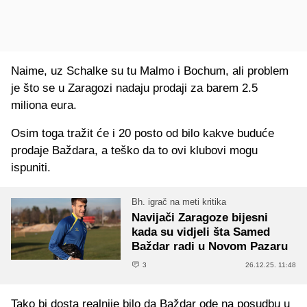
Naime, uz Schalke su tu Malmo i Bochum, ali problem
je što se u Zaragozi nadaju prodaji za barem 2.5
miliona eura.
Osim toga tražit će i 20 posto od bilo kakve buduće
prodaje Baždara, a teško da to ovi klubovi mogu
ispuniti.
Bh. igrač na meti kritika
Navijači Zaragoze bijesni
kada su vidjeli šta Samed
Baždar radi u Novom Pazaru
3
26.12.25. 11:48
Tako bi dosta realnije bilo da Baždar ode na posudbu u