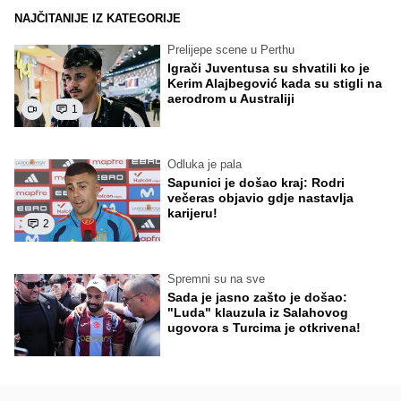
NAJČITANIJE IZ KATEGORIJE
Prelijepe scene u Perthu
Igrači Juventusa su shvatili ko je
Kerim Alajbegović kada su stigli na
aerodrom u Australiji
1
Odluka je pala
Sapunici je došao kraj: Rodri
večeras objavio gdje nastavlja
karijeru!
2
Spremni su na sve
Sada je jasno zašto je došao:
"Luda" klauzula iz Salahovog
ugovora s Turcima je otkrivena!