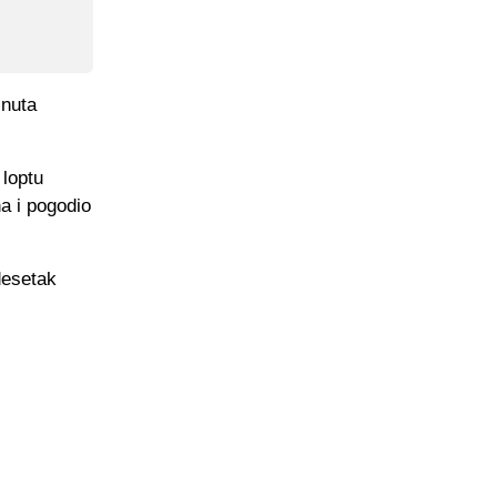
inuta
 loptu
a i pogodio
desetak