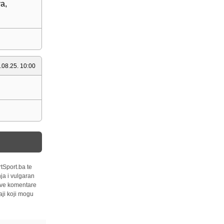
va,
.08.25. 10:00
tSport.ba te
ja i vulgaran
 sve komentare
ji koji mogu