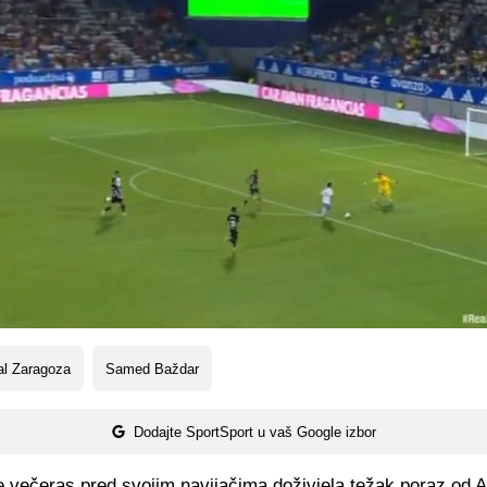
al Zaragoza
Samed Baždar
Dodajte SportSport u vaš Google izbor
e večeras pred svojim navijačima doživjela težak poraz od 