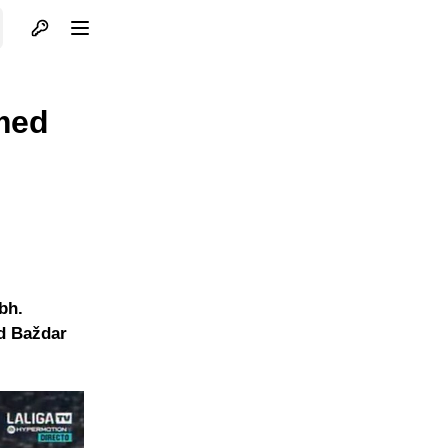
Otvori profil
Otvori meni
med
bh.
ed Baždar