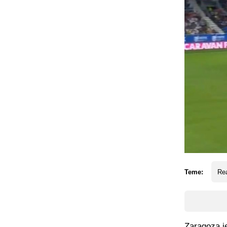
Teme:
Re
Zaragoza j