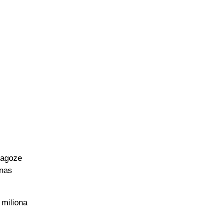
ragoze
 nas
 miliona