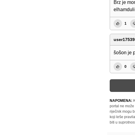
Brz je mom
elhamduli
1
user17539
šošon je p
0
NAPOMENA:
K
portal ne može 
riječnik mogu b
koji krše pravi
biti u suprotnos