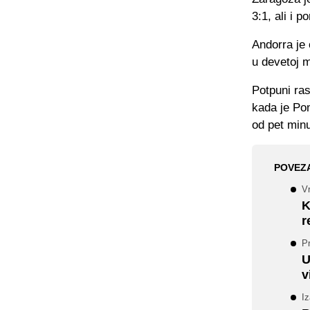
3:1, ali i 
Andorra je 
u devetoj 
Potpuni ras
kada je Pom
od pet minu
POVEZ
Vr
K
r
Pr
U
v
Iz