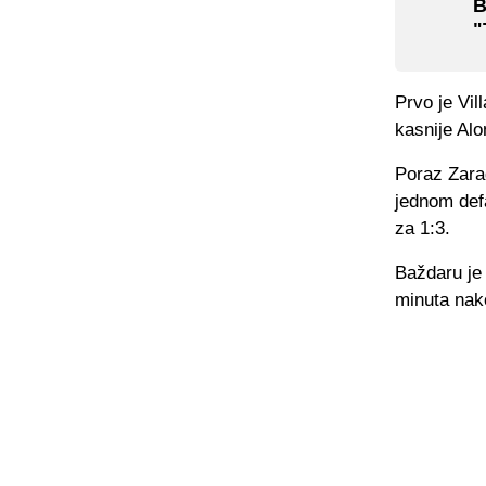
B
"
Prvo je Vil
kasnije Alo
Poraz Zarag
jednom defa
za 1:3.
Baždaru je
minuta nako