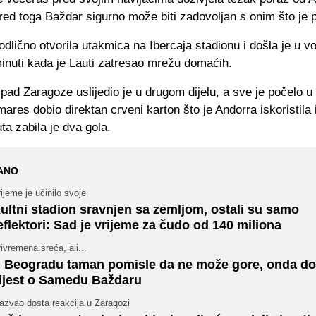
pored toga Baždar sigurno može biti zadovoljan s onim što je
odlično otvorila utakmica na Ibercaja stadionu i došla je u 
minuti kada je Lauti zatresao mrežu domaćih.
pad Zaragoze uslijedio je u drugom dijelu, a sve je počelo u 
ares dobio direktan crveni karton što je Andorra iskoristila
ta zabila je dva gola.
ANO
ijeme je učinilo svoje
ultni stadion sravnjen sa zemljom, ostali su samo
eflektori: Sad je vrijeme za čudo od 140 miliona
ivremena sreća, ali...
 Beogradu taman pomisle da ne može gore, onda d
ijest o Samedu Baždaru
azvao dosta reakcija u Zaragozi