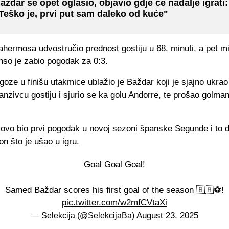
aždar se opet oglasio, objavio gdje će nadalje igrati:
Teško je, prvi put sam daleko od kuće"
lahermosa udvostručio prednost gostiju u 68. minuti, a pet m
nso je zabio pogodak za 0:3.
oze u finišu utakmice ublažio je Baždar koji je sjajno ukrao
nzivcu gostiju i sjurio se ka golu Andorre, te prošao golman
 ovo bio prvi pogodak u novoj sezoni španske Segunde i to 
n što je ušao u igru.
Goal Goal Goal!
Samed Baždar scores his first goal of the season 🇧🇦⚽️!
pic.twitter.com/w2mfCVtaXi
August 23, 2025
— Selekcija (@SelekcijaBa)