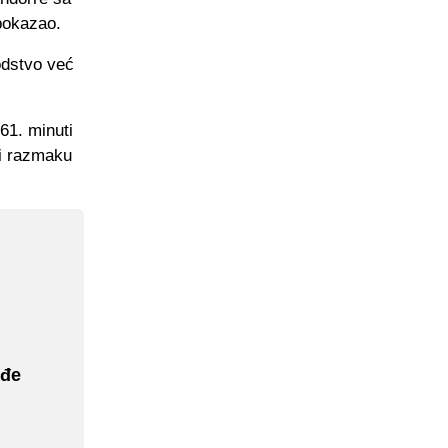
 pokazao.
vodstvo već
61. minuti
 i razmaku
ođe