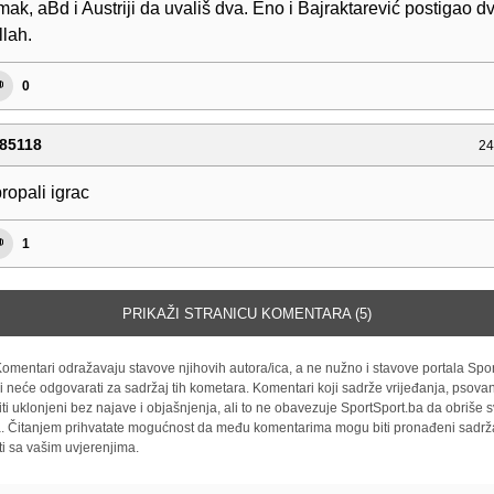
ak, aBd i Austriji da uvališ dva. Eno i Bajraktarević postigao d
llah.
0
85118
24
ropali igrac
1
PRIKAŽI STRANICU KOMENTARA (5)
omentari odražavaju stavove njihovih autora/ica, a ne nužno i stavove portala Spor
i neće odgovarati za sadržaj tih kometara. Komentari koji sadrže vrijeđanja, psovan
iti uklonjeni bez najave i objašnjenja, ali to ne obavezuje SportSport.ba da obriše
la. Čitanjem prihvatate mogućnost da među komentarima mogu biti pronađeni sadrža
ti sa vašim uvjerenjima.