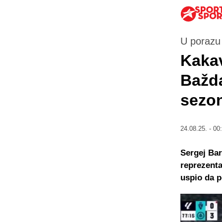
U porazu
Kakav
Bažda
sezon
24.08.25. - 00
Sergej Bar
reprezenta
uspio da 