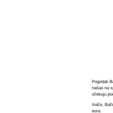
Pogodak Ba
našao na sp
očekuju po
Inače, Bažd
eura.