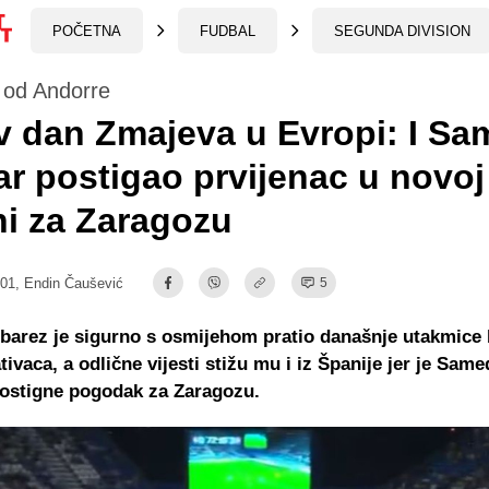
POČETNA
FUDBAL
SEGUNDA DIVISION
 od Andorre
 dan Zmajeva u Evropi: I Sa
r postigao prvijenac u novoj
i za Zaragozu
:01,
Endin Čaušević
5
barez je sigurno s osmijehom pratio današnje utakmice 
tivaca, a odlične vijesti stižu mu i iz Španije jer je Sam
postigne pogodak za Zaragozu.