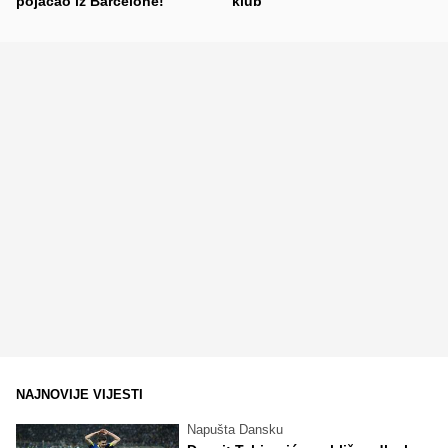
pojačao iz Barcelone!
klub"
NAJNOVIJE VIJESTI
Napušta Dansku