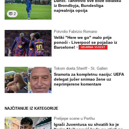
Danci: Tahirović sve bliže odlasku
iz Brondbyja, Bundesliga
najrealnija opcija
2
Potvrdio Fabrizio Romano
Veliki "Here we go" malo prije
ponoći - Liverpool se pojačao iz
·
Barcelone!
UDARNA VIJEST
Tokom duela Sheriff - St. Gallen
Sramota za kompletnu naciju: UEFA
delegat jučer snimao žene uz
neprimjerene komentare
NAJČITANIJE IZ KATEGORIJE
Prelijepe scene u Perthu
Igrači Juventusa su shvatili ko je