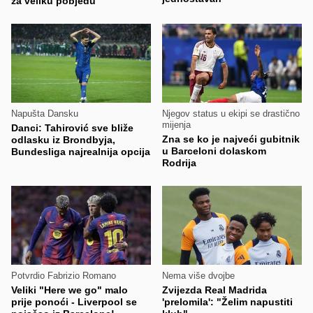
za veliku pobjedu
Napušta Dansku
Njegov status u ekipi se drastično
mijenja
Danci: Tahirović sve bliže
Zna se ko je najveći gubitnik
odlasku iz Brondbyja,
u Barceloni dolaskom
Bundesliga najrealnija opcija
Rodrija
Potvrdio Fabrizio Romano
Nema više dvojbe
Veliki "Here we go" malo
Zvijezda Real Madrida
prije ponoći - Liverpool se
'prelomila': "Želim napustiti