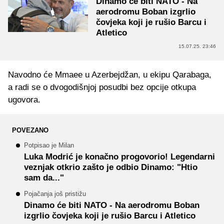
Dinamo će biti NATO - Na
aerodromu Boban izgrlio
čovjeka koji je rušio Barcu i
Atletico
15.07.25. 23:46
Navodno će Mmaee u Azerbejdžan, u ekipu Qarabaga,
a radi se o dvogodišnjoj posudbi bez opcije otkupa
ugovora.
POVEZANO
Potpisao je Milan
Luka Modrić je konačno progovorio! Legendarni
veznjak otkrio zašto je odbio Dinamo: "Htio
sam da..."
Pojačanja još pristižu
Dinamo će biti NATO - Na aerodromu Boban
izgrlio čovjeka koji je rušio Barcu i Atletico