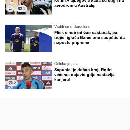
Kerim Alajbegović kada su stigli na
aerodrom u Australiji
1
Vratili se u Barcelonu
Flick sinoć održao sastanak, pa
trojici igrača Barcelone saopštio da
napuste pripreme
Odluka je pala
Sapunici je došao kraj: Rodri
večeras objavio gdje nastavlja
karijeru!
2