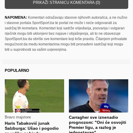
PRIKAŽI STRANICU KOMENTARA (0)
NAPOMENA:
Komentari odražavaju stavove njihovih autora/ica, a ne nužno
i stavove portala SportSport.ba te portal ne može i neće odgovarati za
sadržaj tih kometara. Komentari koji sadrže vrijeđanja, psovanja i vulgaran
riječnik mogu biti uklonjeni bez najave i objašnjenja, ali to ne obavezuje
SportSport.ba da obriše sve komentare koji krše pravila. Čitanjem prihvatate
mogućnost da među komentarima mogu biti pronađeni sadržaji koji mogu
biti u suprotnosti sa vašim uvjerenjima.
POPULARNO
Bravo majstore
Carragher sve iznenadio
prognozom: "Oni će osvojiti
Haris Tabaković junak
Premier ligu, a razlog je
Salzburga: Ušao i pogodio
jednostavan"