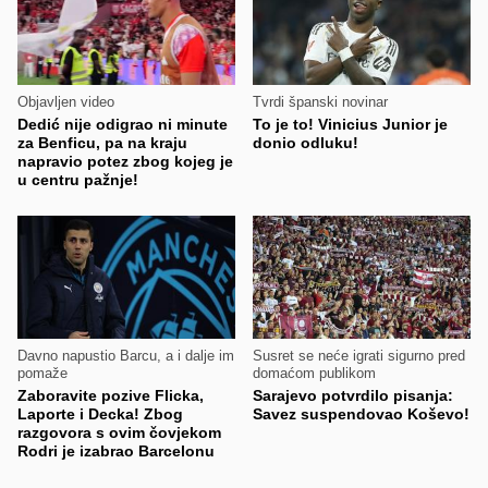
Objavljen video
Tvrdi španski novinar
Dedić nije odigrao ni minute
To je to! Vinicius Junior je
za Benficu, pa na kraju
donio odluku!
napravio potez zbog kojeg je
u centru pažnje!
Davno napustio Barcu, a i dalje im
Susret se neće igrati sigurno pred
pomaže
domaćom publikom
Zaboravite pozive Flicka,
Sarajevo potvrdilo pisanja:
Laporte i Decka! Zbog
Savez suspendovao Koševo!
razgovora s ovim čovjekom
Rodri je izabrao Barcelonu