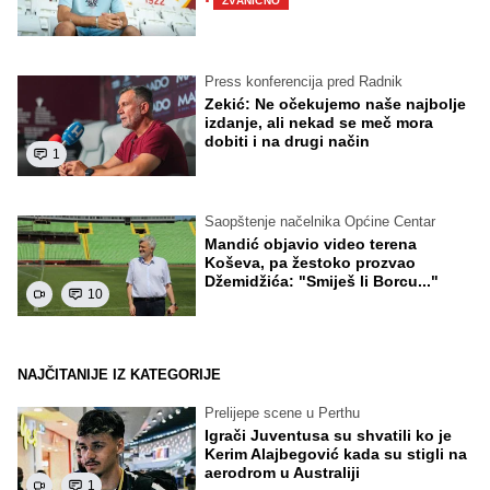
·
ZVANIČNO
Press konferencija pred Radnik
Zekić: Ne očekujemo naše najbolje
izdanje, ali nekad se meč mora
dobiti i na drugi način
1
Saopštenje načelnika Općine Centar
Mandić objavio video terena
Koševa, pa žestoko prozvao
Džemidžića: "Smiješ li Borcu..."
10
NAJČITANIJE IZ KATEGORIJE
Prelijepe scene u Perthu
Igrači Juventusa su shvatili ko je
Kerim Alajbegović kada su stigli na
aerodrom u Australiji
1