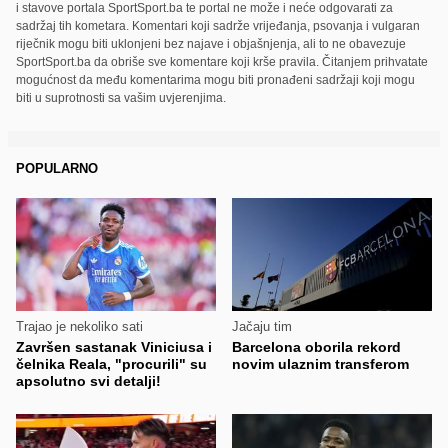
i stavove portala SportSport.ba te portal ne može i neće odgovarati za
sadržaj tih kometara. Komentari koji sadrže vrijeđanja, psovanja i vulgaran
riječnik mogu biti uklonjeni bez najave i objašnjenja, ali to ne obavezuje
SportSport.ba da obriše sve komentare koji krše pravila. Čitanjem prihvatate
mogućnost da među komentarima mogu biti pronađeni sadržaji koji mogu
biti u suprotnosti sa vašim uvjerenjima.
POPULARNO
Trajao je nekoliko sati
Jačaju tim
Završen sastanak Viniciusa i
Barcelona oborila rekord
čelnika Reala, "procurili" su
novim ulaznim transferom
apsolutno svi detalji!