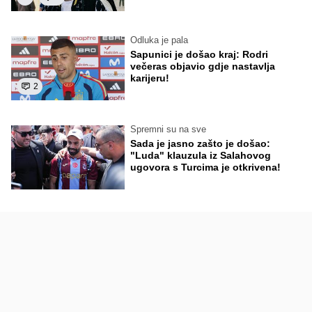
Odluka je pala
Sapunici je došao kraj: Rodri
večeras objavio gdje nastavlja
karijeru!
2
Spremni su na sve
Sada je jasno zašto je došao:
"Luda" klauzula iz Salahovog
ugovora s Turcima je otkrivena!