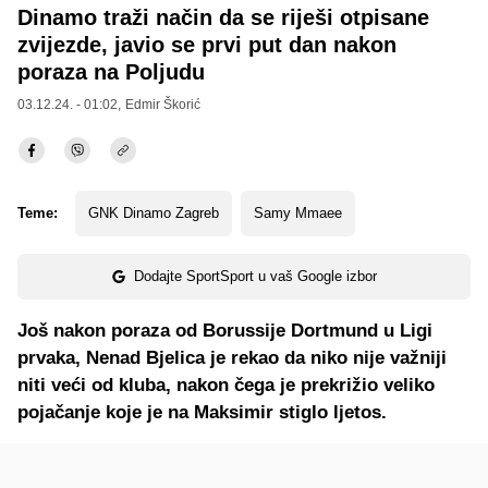
Dinamo traži način da se riješi otpisane
zvijezde, javio se prvi put dan nakon
poraza na Poljudu
03.12.24. - 01:02,
Edmir Škorić
Teme:
GNK Dinamo Zagreb
Samy Mmaee
Dodajte SportSport u vaš Google izbor
Još nakon poraza od Borussije Dortmund u Ligi
prvaka, Nenad Bjelica je rekao da niko nije važniji
niti veći od kluba, nakon čega je prekrižio veliko
pojačanje koje je na Maksimir stiglo ljetos.