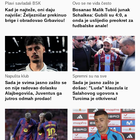
Plavi savladali BSK
Ovo se ne viđa često
Kad je najteže, oni daju
Bosanac Malik Tubić junak
najviše: Željezničar prekinuo
Schalkea: Gubili su 4:0, a
brige i obradovao Grbavicu!
onda je uslijedio preokret za
fudbalske anale!
Napušta klub
Spremni su na sve
Sada je svima jasno zašto se
Sada je jasno zašto je
on nije radovao dolasku
došao: "Luda" klauzula iz
Alajbegovića, Juventus ga
Salahovog ugovora s
jutros odmah prodao!
Turcima je otkrivena!