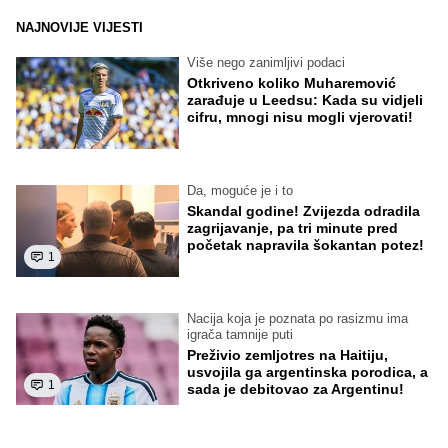
NAJNOVIJE VIJESTI
Više nego zanimljivi podaci
Otkriveno koliko Muharemović
zarađuje u Leedsu: Kada su vidjeli
cifru, mnogi nisu mogli vjerovati!
Da, moguće je i to
Skandal godine! Zvijezda odradila
zagrijavanje, pa tri minute pred
početak napravila šokantan potez!
1
Nacija koja je poznata po rasizmu ima
igrača tamnije puti
Preživio zemljotres na Haitiju,
usvojila ga argentinska porodica, a
1
sada je debitovao za Argentinu!