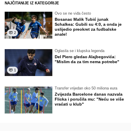
NAJČITANIJE IZ KATEGORIJE
Ovo se ne viđa često
Bosanac Malik Tubić junak
Schalkea: Gubili su 4:0, a onda je
uslijedio preokret za fudbalske
2
anale!
Oglasila se i klupska legenda
Del Piero gledao Alajbegovića:
"Mislim da za tim nema potrebe"
1
Transfer vrijedan oko 50 miliona eura
Zvijezda Barcelone danas nazvala
Flicka i poručila mu: "Neću se više
vraćati u klub"