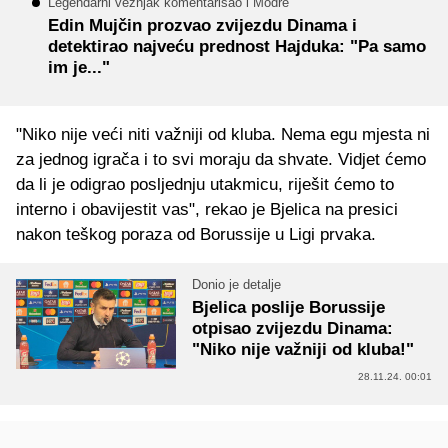
Legendarni veznjak komentarisao i Modre
Edin Mujčin prozvao zvijezdu Dinama i
detektirao najveću prednost Hajduka: "Pa samo
im je..."
"Niko nije veći niti važniji od kluba. Nema egu mjesta ni
za jednog igrača i to svi moraju da shvate. Vidjet ćemo
da li je odigrao posljednju utakmicu, riješit ćemo to
interno i obavijestit vas", rekao je Bjelica na presici
nakon teškog poraza od Borussije u Ligi prvaka.
Donio je detalje
Bjelica poslije Borussije
otpisao zvijezdu Dinama:
"Niko nije važniji od kluba!"
28.11.24. 00:01