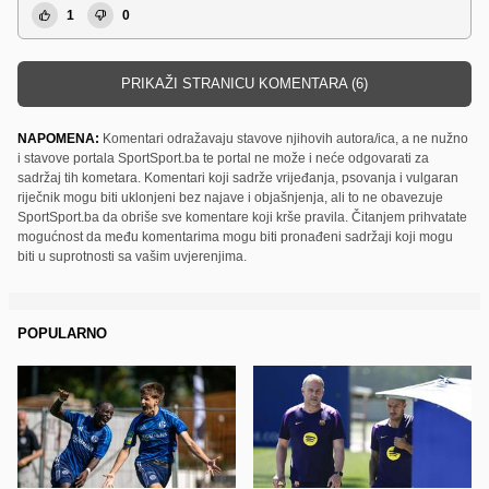
1
0
PRIKAŽI STRANICU KOMENTARA (6)
NAPOMENA:
Komentari odražavaju stavove njihovih autora/ica, a ne nužno
i stavove portala SportSport.ba te portal ne može i neće odgovarati za
sadržaj tih kometara. Komentari koji sadrže vrijeđanja, psovanja i vulgaran
riječnik mogu biti uklonjeni bez najave i objašnjenja, ali to ne obavezuje
SportSport.ba da obriše sve komentare koji krše pravila. Čitanjem prihvatate
mogućnost da među komentarima mogu biti pronađeni sadržaji koji mogu
biti u suprotnosti sa vašim uvjerenjima.
POPULARNO