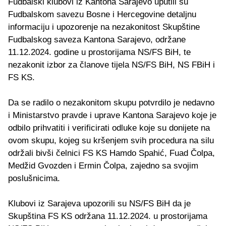
Fudbalski klubovi iz Kantona Sarajevo uputili su
Fudbalskom savezu Bosne i Hercegovine detaljnu
informaciju i upozorenje na nezakonitost Skupštine
Fudbalskog saveza Kantona Sarajevo, održane
11.12.2024. godine u prostorijama NS/FS BiH, te
nezakonit izbor za članove tijela NS/FS BiH, NS FBiH i
FS KS.
Da se radilo o nezakonitom skupu potvrdilo je nedavno
i Ministarstvo pravde i uprave Kantona Sarajevo koje je
odbilo prihvatiti i verificirati odluke koje su donijete na
ovom skupu, kojeg su kršenjem svih procedura na silu
održali bivši čelnici FS KS Hamdo Spahić, Fuad Čolpa,
Medžid Gvozden i Ermin Čolpa, zajedno sa svojim
poslušnicima.
Klubovi iz Sarajeva upozorili su NS/FS BiH da je
Skupština FS KS održana 11.12.2024. u prostorijama