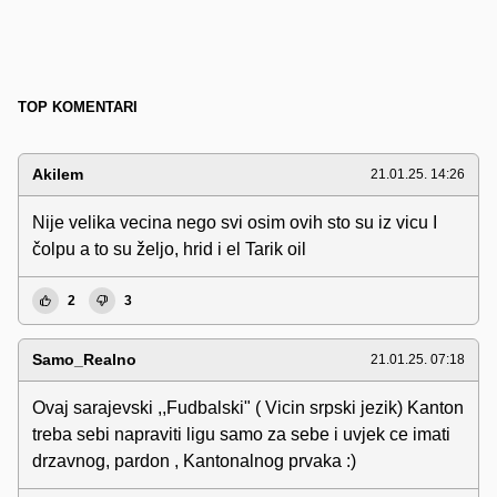
TOP KOMENTARI
Akilem
21.01.25. 14:26
Nije velika vecina nego svi osim ovih sto su iz vicu I
čolpu a to su željo, hrid i el Tarik oil
2
3
Samo_Realno
21.01.25. 07:18
Ovaj sarajevski ,,Fudbalski" ( Vicin srpski jezik) Kanton
treba sebi napraviti ligu samo za sebe i uvjek ce imati
drzavnog, pardon , Kantonalnog prvaka :)