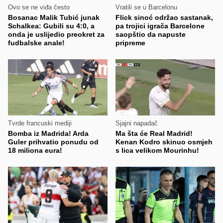
Ovo se ne viđa često
Vratili se u Barcelonu
Bosanac Malik Tubić junak
Flick sinoć održao sastanak,
Schalkea: Gubili su 4:0, a
pa trojici igrača Barcelone
onda je uslijedio preokret za
saopštio da napuste
fudbalske anale!
pripreme
Tvrde francuski mediji
Sjajni napadač
Bomba iz Madrida! Arda
Ma šta će Real Madrid!
Guler prihvatio ponudu od
Kenan Kodro skinuo osmjeh
18 miliona eura!
s lica velikom Mourinhu!