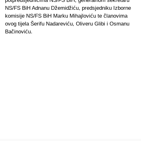
potpredsjednicima NS/FS BiH, generalnom sekretaru
NS/FS BiH Adnanu Džemidžiću, predsjedniku Izborne
komisije NS/FS BiH Marku Mihajloviću te članovima
ovog tijela Šerifu Nadareviću, Oliveru Glibi i Osmanu
Bačinoviću.