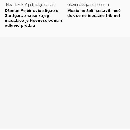
"Novi Džeko" potpisuje danas
Glavni sudija ne popušta
Dženan Pejčinović stigao u
Musić ne želi nastaviti meč
Stuttgart, zna se kojeg
dok se ne isprazne tribine!
napadača je Hoeness odmah
odlučio prodati