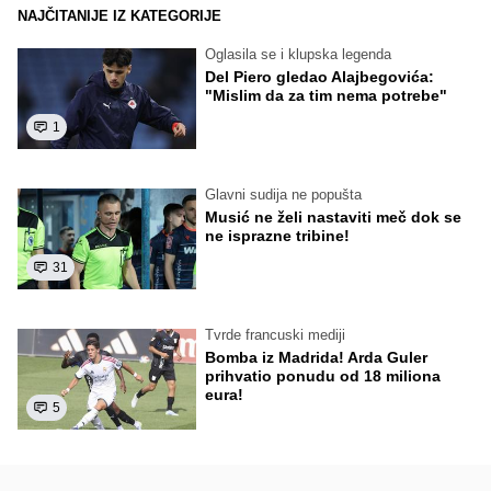
NAJČITANIJE IZ KATEGORIJE
Oglasila se i klupska legenda
Del Piero gledao Alajbegovića:
"Mislim da za tim nema potrebe"
1
Glavni sudija ne popušta
Musić ne želi nastaviti meč dok se
ne isprazne tribine!
31
Tvrde francuski mediji
Bomba iz Madrida! Arda Guler
prihvatio ponudu od 18 miliona
eura!
5