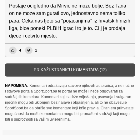
Postaje ocigledno da Mirvic ne moze bolje. Bez Tana
on ne moze sam gurati ovo, jednostavno nema toliko
para. Ceka nas ljeto sa "pojacanjima" iz hrvatskih nizih
liga, bice poneki PLBiH igrac i to je to. Cilj je prodaja
djece i cetvrto mjesto.
4
1
PRIKAŽI STRANICU KOMENTARA (12)
NAPOMENA:
Komentari odražavaju stavove njihovih autora/ica, a ne nužno
i stavove portala SportSport.ba te portal ne može i neće odgovarati za
sadržaj tih kometara. Komentari koji sadrže vrijeđanja, psovanja i vulgaran
riječnik mogu biti uklonjeni bez najave i objašnjenja, ali to ne obavezuje
SportSport.ba da obriše sve komentare koji krše pravila. Čitanjem prihvatate
mogućnost da među komentarima mogu biti pronađeni sadržaji koji mogu
biti u suprotnosti sa vašim uvjerenjima.