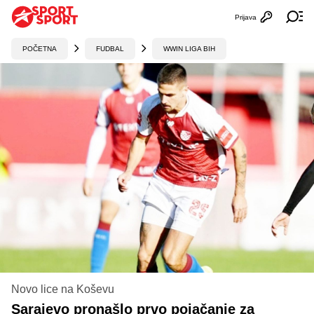
Prijava
Otvori profi
Ot
POČETNA
FUDBAL
WWIN LIGA BIH
Novo lice na Koševu
Sarajevo pronašlo prvo pojačanje za