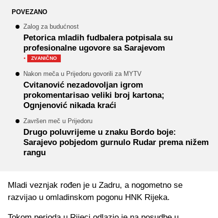
POVEZANO
Zalog za budućnost
Petorica mladih fudbalera potpisala su
profesionalne ugovore sa Sarajevom
·
ZVANIČNO
Nakon meča u Prijedoru govorili za MYTV
Cvitanović nezadovoljan igrom
prokomentarisao veliki broj kartona;
Ognjenović nikada kraći
Završen meč u Prijedoru
Drugo poluvrijeme u znaku Bordo boje:
Sarajevo pobjedom gurnulo Rudar prema nižem
rangu
Mladi veznjak rođen je u Zadru, a nogometno se
razvijao u omladinskom pogonu HNK Rijeka.
Tokom perioda u Rijeci odlazio je na posudbe u