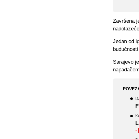
Završena j
nadolazeće 
Jedan od ig
budućnosti
Sarajevo je
napadačem
POVEZ
Da
F
Ka
L
·