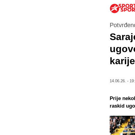
Potvrđeno
Saraj
ugovo
karij
14.06.26. - 19
Prije neko
raskid ug