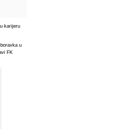
 karijeru
 boravka u
avi FK