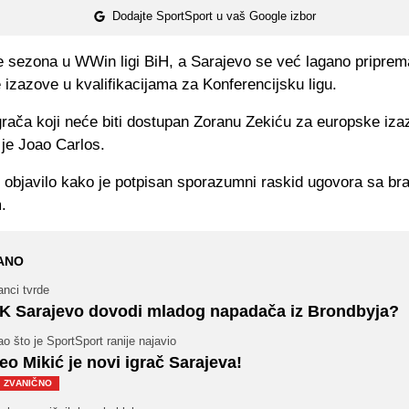
Dodajte SportSport u vaš Google izbor
e sezona u WWin ligi BiH, a Sarajevo se već lagano priprem
izazove u kvalifikacijama za Konferencijsku ligu.
rača koji neće biti dostupan Zoranu Zekiću za europske iza
 je Joao Carlos.
 objavilo kako je potpisan sporazumni raskid ugovora sa br
.
ANO
nci tvrde
K Sarajevo dovodi mladog napadača iz Brondbyja?
o što je SportSport ranije najavio
eo Mikić je novi igrač Sarajeva!
ZVANIČNO