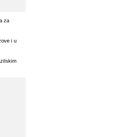
a za
zove i u
azilskim