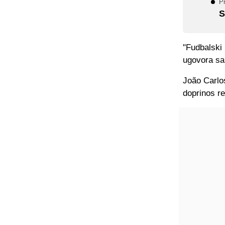
P
S
"Fudbalski
ugovora sa
João Carlos
doprinos r