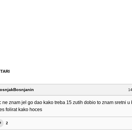
TARI
osnjakBosnjanin
14
 ne znam jel go dao kako treba 15 zutih dobio to znam sretni u k
s folirat kako hoces
2