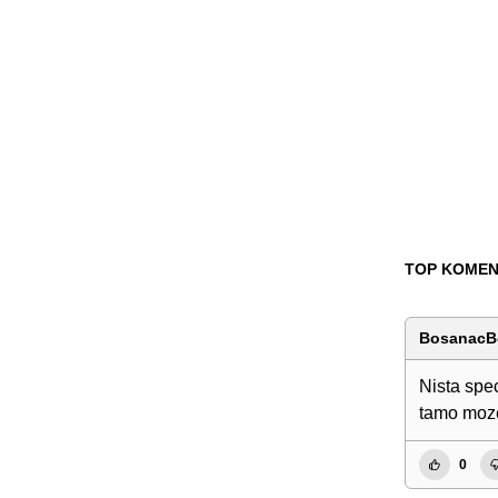
TOP KOMEN
BosanacB
Nista spec
tamo moze
0