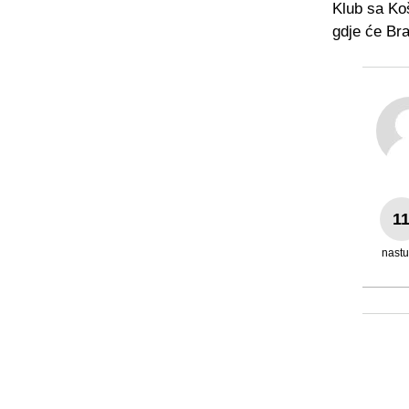
Klub sa Koš
gdje će Bra
1
nast