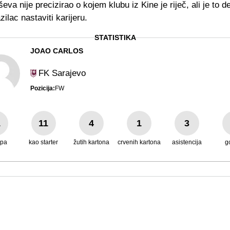
eva nije precizirao o kojem klubu iz Kine je riječ, ali je to d
zilac nastaviti karijeru.
STATISTIKA
JOAO CARLOS
FK Sarajevo
Pozicija:
FW
1
11
4
1
3
upa
kao starter
žutih kartona
crvenih kartona
asistencija
g