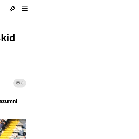
Otvori profil
Otvori meni
skid
8
razumni