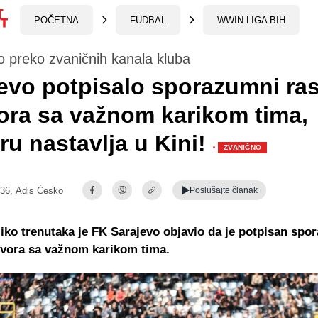
POČETNA
FUDBAL
WWIN LIGA BIH
 preko zvaničnih kanala kluba
evo potpisalo sporazumni ra
ra sa važnom karikom tima,
eru nastavlja u Kini!
·
ZVANIČNO
:36,
Adis Ćesko
Poslušajte
članak
liko trenutaka je FK Sarajevo objavio da je potpisan spo
ovora sa važnom karikom tima.