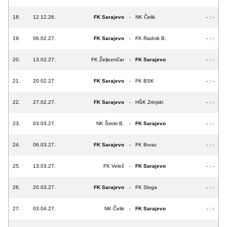
18.
12.12.26.
FK Sarajevo
-
NK Čelik
- : -
19.
06.02.27.
FK Sarajevo
-
FK Radnik B.
- : -
20.
13.02.27.
FK Željezničar
-
FK Sarajevo
- : -
21.
20.02.27.
FK Sarajevo
-
FK BSK
- : -
22.
27.02.27.
FK Sarajevo
-
HŠK Zrinjski
- : -
23.
03.03.27.
NK Široki B.
-
FK Sarajevo
- : -
24.
06.03.27.
FK Sarajevo
-
FK Borac
- : -
25.
13.03.27.
FK Velež
-
FK Sarajevo
- : -
26.
20.03.27.
FK Sarajevo
-
FK Sloga
- : -
27.
03.04.27.
NK Čelik
-
FK Sarajevo
- : -