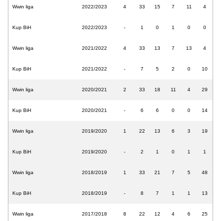
Wwin liga
2022/2023
4
33
15
7
11
4
Kup BiH
2022/2023
-
1
0
1
0
0
Wwin liga
2021/2022
4
33
13
7
13
4
Kup BiH
2021/2022
-
7
5
2
0
10
Wwin liga
2020/2021
2
33
18
11
4
29
Kup BiH
2020/2021
-
6
6
0
0
14
Wwin liga
2019/2020
1
22
13
6
3
19
Kup BiH
2019/2020
-
2
1
0
1
1
Wwin liga
2018/2019
1
33
21
7
5
48
Kup BiH
2018/2019
-
8
7
1
1
13
Wwin liga
2017/2018
8
22
12
4
6
25