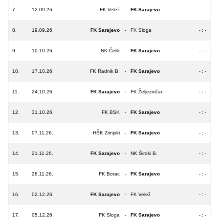
7.
12.09.26.
FK Velež
-
FK Sarajevo
- : -
8.
19.09.26.
FK Sarajevo
-
FK Sloga
- : -
9.
10.10.26.
NK Čelik
-
FK Sarajevo
- : -
10.
17.10.26.
FK Radnik B.
-
FK Sarajevo
- : -
11.
24.10.26.
FK Sarajevo
-
FK Željezničar
- : -
12.
31.10.26.
FK BSK
-
FK Sarajevo
- : -
13.
07.11.26.
HŠK Zrinjski
-
FK Sarajevo
- : -
14.
21.11.26.
FK Sarajevo
-
NK Široki B.
- : -
15.
28.11.26.
FK Borac
-
FK Sarajevo
- : -
16.
02.12.26.
FK Sarajevo
-
FK Velež
- : -
17.
05.12.26.
FK Sloga
-
FK Sarajevo
- : -