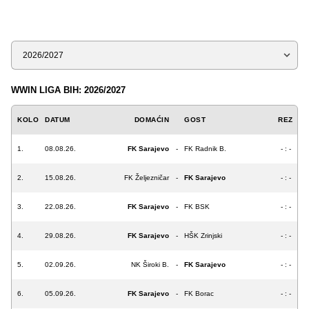
Sezona
WWIN LIGA BIH: 2026/2027
KOLO
DATUM
DOMAĆIN
GOST
REZ
1.
08.08.26.
FK Sarajevo
-
FK Radnik B.
- : -
2.
15.08.26.
FK Željezničar
-
FK Sarajevo
- : -
3.
22.08.26.
FK Sarajevo
-
FK BSK
- : -
4.
29.08.26.
FK Sarajevo
-
HŠK Zrinjski
- : -
5.
02.09.26.
NK Široki B.
-
FK Sarajevo
- : -
6.
05.09.26.
FK Sarajevo
-
FK Borac
- : -