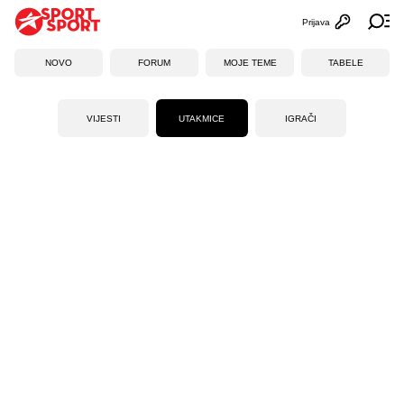
Prijava
Otvori profi
Ot
NOVO
FORUM
MOJE TEME
TABELE
VIJESTI
UTAKMICE
IGRAČI