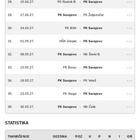
28.
10.04.27.
FK Radnik B.
-
FK Sarajevo
- : -
29.
17.04.27.
FK Sarajevo
-
FK Željezničar
- : -
30.
24.04.27.
FK BSK
-
FK Sarajevo
- : -
31.
01.05.27.
HŠK Zrinjski
-
FK Sarajevo
- : -
32.
08.05.27.
FK Sarajevo
-
NK Široki B.
- : -
33.
15.05.27.
FK Borac
-
FK Sarajevo
- : -
34.
19.05.27.
FK Sarajevo
-
FK Velež
- : -
35.
23.05.27.
FK Sloga
-
FK Sarajevo
- : -
36.
30.05.27.
FK Sarajevo
-
NK Čelik
- : -
STATISTIKA
TAKMIČENJE
SEZONA
POZ
U
P
N
I
GR