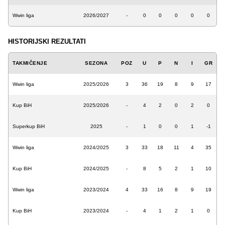
Wwin liga
2026/2027
-
0
0
0
0
0
HISTORIJSKI REZULTATI
TAKMIČENJE
SEZONA
POZ
U
P
N
I
GR
Wwin liga
2025/2026
3
36
19
8
9
17
Kup BiH
2025/2026
-
4
2
0
2
0
Superkup BiH
2025
-
1
0
0
1
-1
Wwin liga
2024/2025
3
33
18
11
4
35
Kup BiH
2024/2025
-
8
5
2
1
10
Wwin liga
2023/2024
4
33
16
8
9
19
Kup BiH
2023/2024
-
4
1
2
1
0