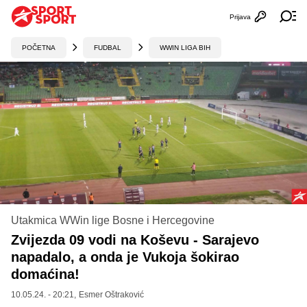
Prijava
Otvori profi
Ot
POČETNA
FUDBAL
WWIN LIGA BIH
Utakmica WWin lige Bosne i Hercegovine
Zvijezda 09 vodi na Koševu - Sarajevo
napadalo, a onda je Vukoja šokirao
domaćina!
10.05.24. - 20:21,
Esmer Oštraković