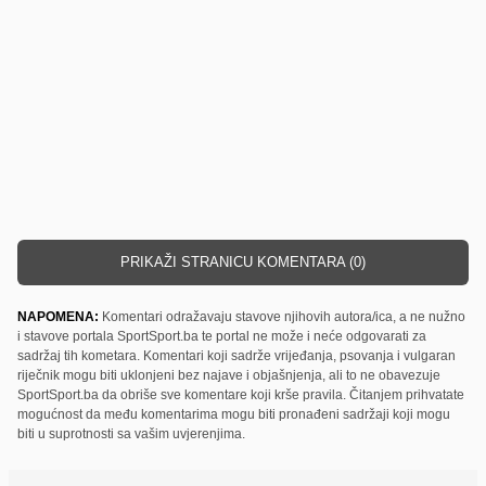
PRIKAŽI STRANICU KOMENTARA (0)
NAPOMENA:
Komentari odražavaju stavove njihovih autora/ica, a ne nužno
i stavove portala SportSport.ba te portal ne može i neće odgovarati za
sadržaj tih kometara. Komentari koji sadrže vrijeđanja, psovanja i vulgaran
riječnik mogu biti uklonjeni bez najave i objašnjenja, ali to ne obavezuje
SportSport.ba da obriše sve komentare koji krše pravila. Čitanjem prihvatate
mogućnost da među komentarima mogu biti pronađeni sadržaji koji mogu
biti u suprotnosti sa vašim uvjerenjima.