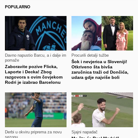
POPULARNO
Davno napustio Barcu, a i dalje im
Procurili detalji tužbe
pomaže
Šok i nevjerica u Sloveniji!
Zaboravite pozive Flicka,
Otkriveno šta bivša
Laporte i Decka! Zbog
zaručnica traži od Dončića,
razgovora s ovim čovjekom
udara gdje najviše boli
Rodri je izabrao Barcelonu
Derbi u okviru priprema za novu
Sjajni napadač
sezonu