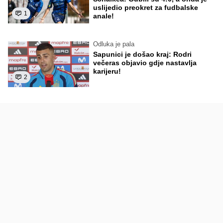
uslijedio preokret za fudbalske
1
anale!
Odluka je pala
Sapunici je došao kraj: Rodri
večeras objavio gdje nastavlja
karijeru!
2