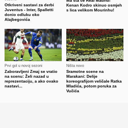
Ma šta će Real Madrid!
Otkriveni sastavi za derbi
Kenan Kodro skinuo osmjeh
Juventus - Inter, Spalletti
s lica velikom Mourinhu!
donio odluku oko
Alajbegovića
Prvi gol u novoj sezoni
Ništa novo
Zaboravljeni Zmaj se vratio
Sramotne scene na
na scenu: Želi nazad u
Marakani: Delije
reprezentaciju, a ako ovako
koreografijom veličale Ratka
nastavi...
Mladića, potom poruka za
Vučića