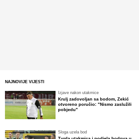
NAJNOVIJE VIJESTI
Izjave nakon utakmice
Krulj zadovoljan sa bodom, Zekić
otvoreno poručio: "Nismo zaslužili
pobjedu"
Sloga uzela bod
Tvrda utakmica i podjela bodova u