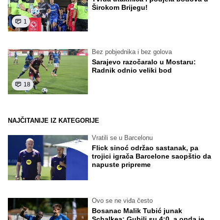
Širokom Brijegu!
1
Bez pobjednika i bez golova
Sarajevo razočaralo u Mostaru:
Radnik odnio veliki bod
18
NAJČITANIJE IZ KATEGORIJE
Vratili se u Barcelonu
Flick sinoć održao sastanak, pa
trojici igrača Barcelone saopštio da
napuste pripreme
Ovo se ne viđa često
Bosanac Malik Tubić junak
Schalkea: Gubili su 4:0, a onda je