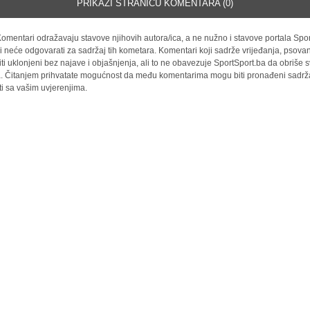
PRIKAŽI STRANICU KOMENTARA (0)
omentari odražavaju stavove njihovih autora/ica, a ne nužno i stavove portala Spor
i neće odgovarati za sadržaj tih kometara. Komentari koji sadrže vrijeđanja, psovan
iti uklonjeni bez najave i objašnjenja, ali to ne obavezuje SportSport.ba da obriše
la. Čitanjem prihvatate mogućnost da među komentarima mogu biti pronađeni sadrža
ti sa vašim uvjerenjima.