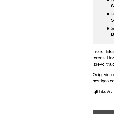
S
N
Š
Sr
D
Trener Efes
terena. Hrv
izrevolitra
Očigledno d
postigao od
iqItTibuVrv