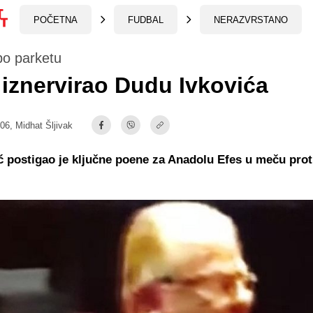
POČETNA
FUDBAL
NERAZVRSTANO
po parketu
 iznervirao Dudu Ivkovića
:06,
Midhat Šljivak
ć postigao je ključne poene za Anadolu Efes u meču pro