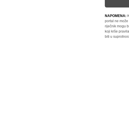
NAPOMENA:
K
portal ne može 
riječnik mogu b
koji krše pravi
biti u suprotnos