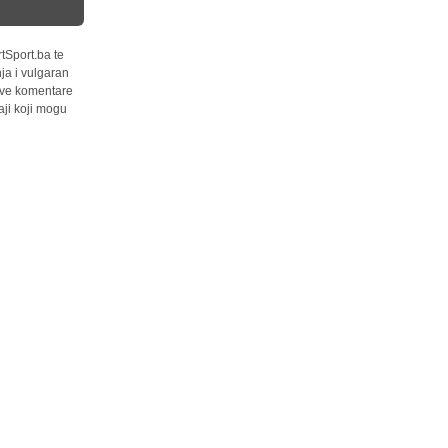
tSport.ba te
ja i vulgaran
 sve komentare
ji koji mogu