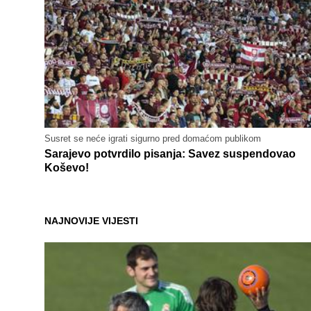
Susret se neće igrati sigurno pred domaćom publikom
Sarajevo potvrdilo pisanja: Savez suspendovao
Koševo!
NAJNOVIJE VIJESTI