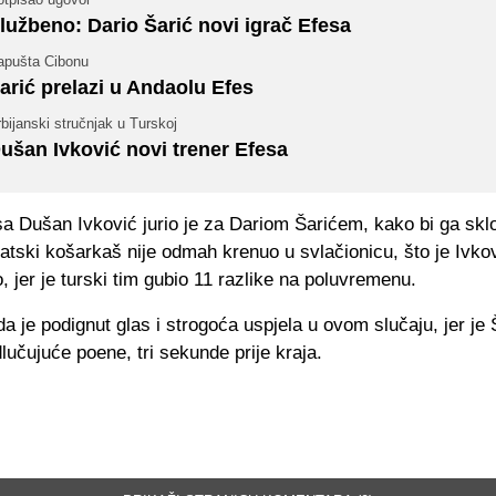
lužbeno: Dario Šarić novi igrač Efesa
apušta Cibonu
arić prelazi u Andaolu Efes
bijanski stručnjak u Turskoj
ušan Ivković novi trener Efesa
a Dušan Ivković jurio je za Dariom Šarićem, kako bi ga skl
atski košarkaš nije odmah krenuo u svlačionicu, što je Ivko
lo, jer je turski tim gubio 11 razlike na poluvremenu.
a je podignut glas i strogoća uspjela u ovom slučaju, jer je 
lučujuće poene, tri sekunde prije kraja.