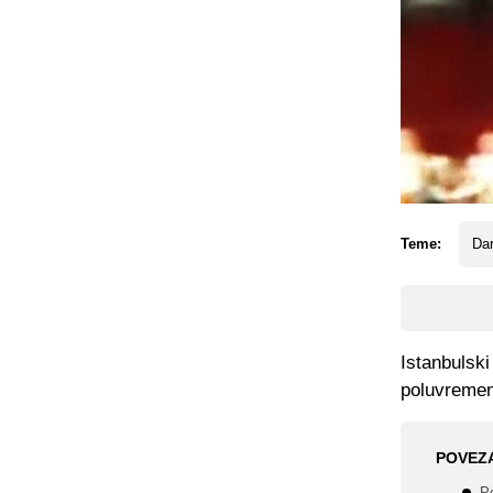
Teme:
Dar
Istanbulski
poluvreme
POVEZ
P