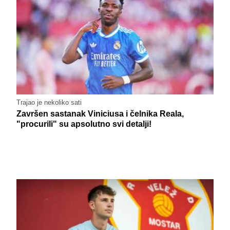
Trajao je nekoliko sati
Završen sastanak Viniciusa i čelnika Reala,
"procurili" su apsolutno svi detalji!