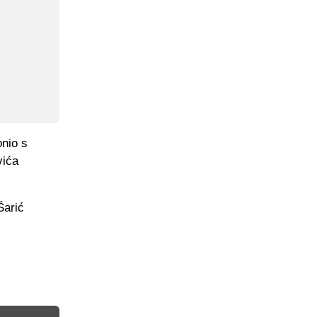
onio s
vića
Šarić