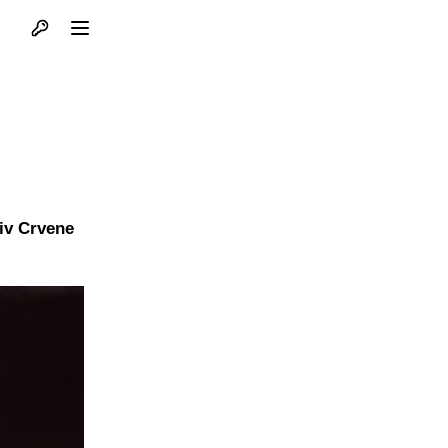
Otvori profil
Otvori meni
tiv Crvene