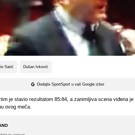
io Sarić
Dušan Ivković
Dodajte SportSport u vaš Google izbor
 tim je slavio rezultatom 85:84, a zanimljiva scena viđena je
nu ovog meča.
ANO
otpisao ugovor