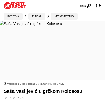
Prijava
Otvori profi
Ot
POČETNA
FUDBAL
NERAZVRSTANO
Vasiljević iz Bosne prešao u Vivamenorcu, pa u AEK
Saša Vasiljević u grčkom Kolososu
08.07.08. - 12:00,