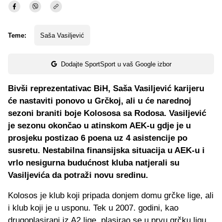
Teme:
Saša Vasiljević
Dodajte SportSport u vaš Google izbor
Bivši reprezentativac BiH, Saša Vasiljević karijeru
će nastaviti ponovo u Grčkoj, ali u će narednoj
sezoni braniti boje Kolososa sa Rodosa. Vasiljević
je sezonu okončao u atinskom AEK-u gdje je u
prosjeku postizao 6 poena uz 4 asistencije po
susretu. Nestabilna finansijska situacija u AEK-u i
vrlo nesigurna budućnost kluba natjerali su
Vasiljevića da potraži novu sredinu.
Kolosos je klub koji pripada donjem domu grčke lige, ali
i klub koji je u usponu. Tek u 2007. godini, kao
drugoplasirani iz A2 lige, plasirao se u prvu grčku ligu.