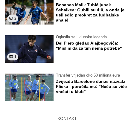
Bosanac Malik Tubić junak
Schalkea: Gubili su 4:0, a onda je
uslijedio preokret za fudbalske
2
anale!
Oglasila se i klupska legenda
Del Piero gledao Alajbegovića:
"Mislim da za tim nema potrebe"
1
Transfer vrijedan oko 50 miliona eura
Zvijezda Barcelone danas nazvala
Flicka i poručila mu: "Neću se više
vraćati u klub"
KONTAKT