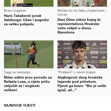
Bravo majstore
Možda mu se želja u budućnosti i
ostvari
Haris Tabaković junak
Dani Olmo otkrio kojeg bi
Salzburga: Ušao i pogodio
reprezentativca Hrvatske
za veliku pobjedu
volio vidjeti u dresu
Barcelone
Saga se nastavlja
"Problemi" s novim brojem
Milan odbio prvu ponudu za
Alajbegović zbog hrvatske
Rafaela Leaa, u cijelu priču
legende pod pritiskom,
uključili se i engleski
Pjanić ga brani: "Bio je veliki
velikani
igrač, ali..."
NAJNOVIJE VIJESTI