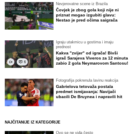
Nevjerovatne scene iz Brazila
Čovjek je zbog gola koji nije ni
priznat mogao izgubiti glavu:
Nestao je pred očima saigrača
Igraju utakmicu u gostima i imaju
prednost
Kakva "zvijer" od igrača! Bivši
igrač Sarajeva Viveros za 12 minuta
6
zabio 2 gola Neymarovom Santosu!
Fotografija pokrenula lavinu reakcija
Gabrielova tetovaža postala
predmet ismijavanja: Navijači
ubacili De Bruynea i napravili hit
NAJČITANIJE IZ KATEGORIJE
Ovo se ne viđa često