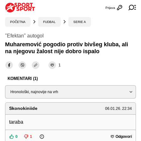
Prijava
Otvori profi
Ot
POČETNA
FUDBAL
SERIE A
"Efektan" autogol
Muharemović pogodio protiv bivšeg kluba, ali
na njegovu žalost nije dobro ispalo
1
KOMENTARI (1)
Sortiraj
Skonokiniide
06.01.26. 22:34
taraba
0
1
Odgovori