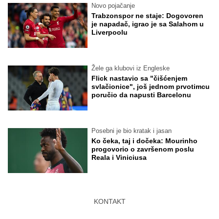
Novo pojačanje
Trabzonspor ne staje: Dogovoren
je napadač, igrao je sa Salahom u
Liverpoolu
Žele ga klubovi iz Engleske
Flick nastavio sa "čišćenjem
svlačionice", još jednom prvotimcu
poručio da napusti Barcelonu
Posebni je bio kratak i jasan
Ko čeka, taj i dočeka: Mourinho
progovorio o završenom poslu
Reala i Viniciusa
KONTAKT