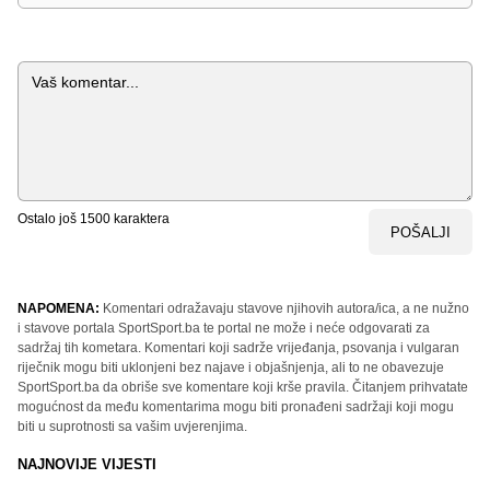
Komentar
Ostalo još
1500
karaktera
POŠALJI
NAPOMENA:
Komentari odražavaju stavove njihovih autora/ica, a ne nužno
i stavove portala SportSport.ba te portal ne može i neće odgovarati za
sadržaj tih kometara. Komentari koji sadrže vrijeđanja, psovanja i vulgaran
riječnik mogu biti uklonjeni bez najave i objašnjenja, ali to ne obavezuje
SportSport.ba da obriše sve komentare koji krše pravila. Čitanjem prihvatate
mogućnost da među komentarima mogu biti pronađeni sadržaji koji mogu
biti u suprotnosti sa vašim uvjerenjima.
NAJNOVIJE VIJESTI