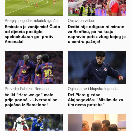
Prelijep pogodak mladok igrača
Objavljen video
Emirates je zanijemio! Čudo
Dedić nije odigrao ni minute
od djeteta postiglo
za Benficu, pa na kraju
spektakularan gol protiv
napravio potez zbog kojeg je
Arsenala!
u centru pažnje!
Potvrdio Fabrizio Romano
Oglasila se i klupska legenda
Veliki "Here we go" malo
Del Piero gledao
prije ponoći - Liverpool se
Alajbegovića: "Mislim da za
pojačao iz Barcelone!
tim nema potrebe"