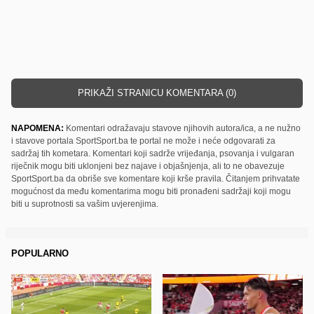
PRIKAŽI STRANICU KOMENTARA (0)
NAPOMENA:
Komentari odražavaju stavove njihovih autora/ica, a ne nužno
i stavove portala SportSport.ba te portal ne može i neće odgovarati za
sadržaj tih kometara. Komentari koji sadrže vrijeđanja, psovanja i vulgaran
riječnik mogu biti uklonjeni bez najave i objašnjenja, ali to ne obavezuje
SportSport.ba da obriše sve komentare koji krše pravila. Čitanjem prihvatate
mogućnost da među komentarima mogu biti pronađeni sadržaji koji mogu
biti u suprotnosti sa vašim uvjerenjima.
POPULARNO