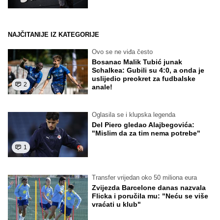
NAJČITANIJE IZ KATEGORIJE
Ovo se ne viđa često
Bosanac Malik Tubić junak
Schalkea: Gubili su 4:0, a onda je
uslijedio preokret za fudbalske
2
anale!
Oglasila se i klupska legenda
Del Piero gledao Alajbegovića:
"Mislim da za tim nema potrebe"
1
Transfer vrijedan oko 50 miliona eura
Zvijezda Barcelone danas nazvala
Flicka i poručila mu: "Neću se više
vraćati u klub"