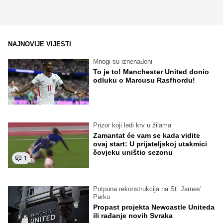
NAJNOVIJE VIJESTI
Mnogi su iznenađeni
To je to! Manchester United donio
odluku o Marcusu Rasfhordu!
Prizor koji ledi krv u žilama
Zamantat će vam se kada vidite
ovaj start: U prijateljskoj utakmici
čovjeku uništio sezonu
1
Potpuna rekonstrukcija na St. James'
Parku
Propast projekta Newcastle Uniteda
ili rađanje novih Svraka