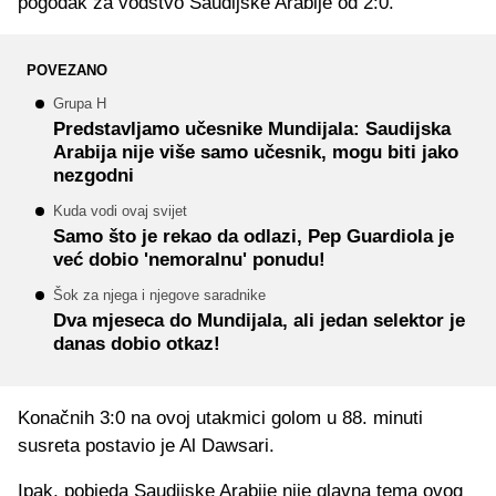
pogodak za vodstvo Saudijske Arabije od 2:0.
POVEZANO
Grupa H
Predstavljamo učesnike Mundijala: Saudijska
Arabija nije više samo učesnik, mogu biti jako
nezgodni
Kuda vodi ovaj svijet
Samo što je rekao da odlazi, Pep Guardiola je
već dobio 'nemoralnu' ponudu!
Šok za njega i njegove saradnike
Dva mjeseca do Mundijala, ali jedan selektor je
danas dobio otkaz!
Konačnih 3:0 na ovoj utakmici golom u 88. minuti
susreta postavio je Al Dawsari.
Ipak, pobjeda Saudijske Arabije nije glavna tema ovog