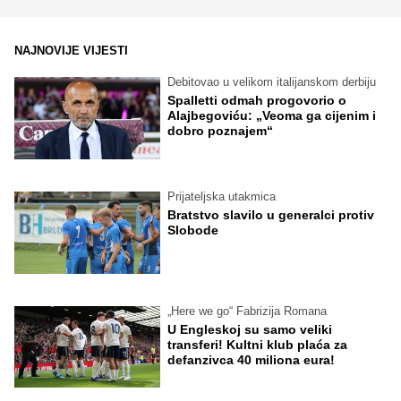
NAJNOVIJE VIJESTI
Debitovao u velikom italijanskom derbiju
Spalletti odmah progovorio o
Alajbegoviću: „Veoma ga cijenim i
dobro poznajem“
Prijateljska utakmica
Bratstvo slavilo u generalci protiv
Slobode
„Here we go“ Fabrizija Romana
U Engleskoj su samo veliki
transferi! Kultni klub plaća za
defanzivca 40 miliona eura!