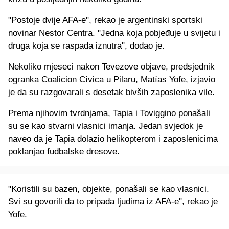
"Postoje dvije AFA-e", rekao je argentinski sportski
novinar Nestor Centra. "Jedna koja pobjeđuje u svijetu i
druga koja se raspada iznutra", dodao je.
Nekoliko mjeseci nakon Tevezove objave, predsjednik
ogranka Coalicion Cívica u Pilaru, Matías Yofe, izjavio
je da su razgovarali s desetak bivših zaposlenika vile.
Prema njihovim tvrdnjama, Tapia i Toviggino ponašali
su se kao stvarni vlasnici imanja. Jedan svjedok je
naveo da je Tapia dolazio helikopterom i zaposlenicima
poklanjao fudbalske dresove.
"Koristili su bazen, objekte, ponašali se kao vlasnici.
Svi su govorili da to pripada ljudima iz AFA-e", rekao je
Yofe.