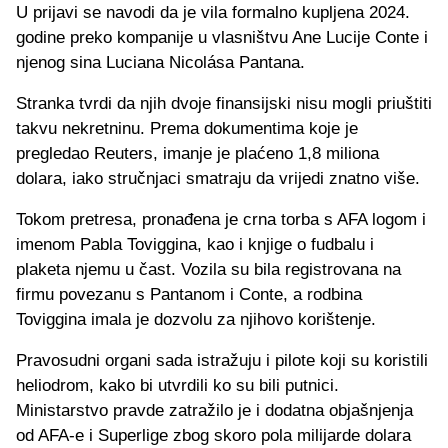
U prijavi se navodi da je vila formalno kupljena 2024.
godine preko kompanije u vlasništvu Ane Lucije Conte i
njenog sina Luciana Nicolása Pantana.
Stranka tvrdi da njih dvoje finansijski nisu mogli priuštiti
takvu nekretninu. Prema dokumentima koje je
pregledao Reuters, imanje je plaćeno 1,8 miliona
dolara, iako stručnjaci smatraju da vrijedi znatno više.
Tokom pretresa, pronađena je crna torba s AFA logom i
imenom Pabla Toviggina, kao i knjige o fudbalu i
plaketa njemu u čast. Vozila su bila registrovana na
firmu povezanu s Pantanom i Conte, a rodbina
Toviggina imala je dozvolu za njihovo korištenje.
Pravosudni organi sada istražuju i pilote koji su koristili
heliodrom, kako bi utvrdili ko su bili putnici.
Ministarstvo pravde zatražilo je i dodatna objašnjenja
od AFA-e i Superlige zbog skoro pola milijarde dolara