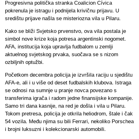
Progresivna politička stranka Coalicion Cívica
pokrenula je istragu i podnijela krivičnu prijavu. U
središtu prijave našla se misteriozna vila u Pilaru.
Kako se bliži Svjetsko prvenstvo, ova vila postala je
simbol nove krize koja potresa argentinski nogomet.
AFA, institucija koja upravlja fudbalom u zemlji
aktuelnog svjetskog prvaka, suočava se s nizom
ozbiljnih optužbi.
Početkom decembra policija je izvršila raciju u sjedištu
AFA-e, ali i u više od deset fudbalskih klubova. Istraga
se odnosi na sumnje u pranje novca povezano s
transferima igrača i radom jedne finansijske kompanije.
Samo tri dana kasnije, na red je došla i vila u Pilaru.
Tokom pretresa, policija je otkrila heliodrom, štale i čak
54 vozila. Među njima su bili Ferrari, nekoliko Porschea
i brojni luksuzni i kolekcionarski automobili.