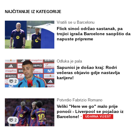
NAJČITANIJE IZ KATEGORIJE
Vratili se u Barcelonu
Flick sinoć održao sastanak, pa
trojici igrača Barcelone saopštio da
napuste pripreme
Odluka je pala
Sapunici je došao kraj: Rodri
večeras objavio gdje nastavlja
karijeru!
2
Potvrdio Fabrizio Romano
Veliki "Here we go" malo prije
ponoći - Liverpool se pojačao iz
·
Barcelone!
UDARNA VIJEST
2