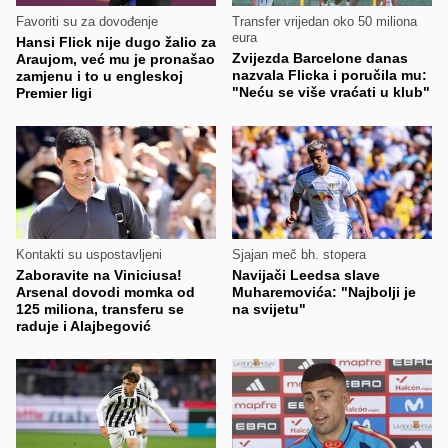
Favoriti su za dovođenje
Transfer vrijedan oko 50 miliona
eura
Hansi Flick nije dugo žalio za
Zvijezda Barcelone danas
Araujom, već mu je pronašao
nazvala Flicka i poručila mu:
zamjenu i to u engleskoj
"Neću se više vraćati u klub"
Premier ligi
Kontakti su uspostavljeni
Sjajan meč bh. stopera
Zaboravite na Viniciusa!
Navijači Leedsa slave
Arsenal dovodi momka od
Muharemovića: "Najbolji je
125 miliona, transferu se
na svijetu"
raduje i Alajbegović