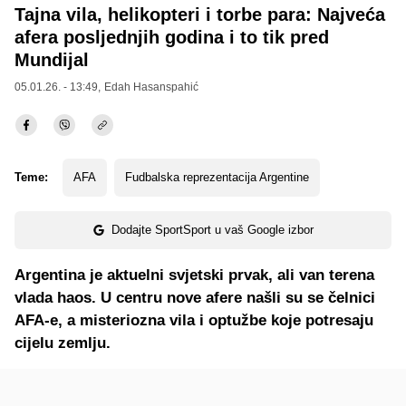
Tajna vila, helikopteri i torbe para: Najveća
afera posljednjih godina i to tik pred
Mundijal
05.01.26. - 13:49,
Edah Hasanspahić
Teme:
AFA
Fudbalska reprezentacija Argentine
Dodajte SportSport u vaš Google izbor
Argentina je aktuelni svjetski prvak, ali van terena
vlada haos. U centru nove afere našli su se čelnici
AFA-e, a misteriozna vila i optužbe koje potresaju
cijelu zemlju.